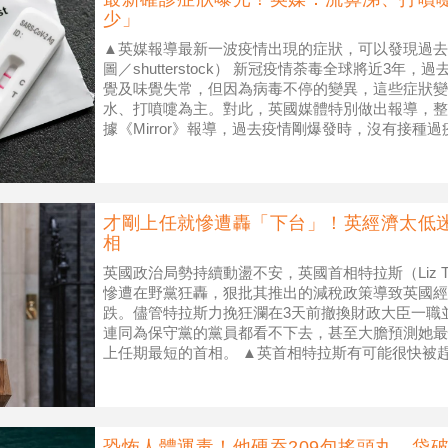
少」
▲英媒報導最新一波疫情出現的症狀，可以發現過去
圖／shutterstock） 新冠疫情荼毒全球將近3
覺及味覺失常，但因為病毒不停的變異，這些症狀變
水、打噴嚏為主。對此，英國媒體特別做出報導，整
據《Mirror》報導，過去疫情剛爆發時，沒有接種
頭痛及流鼻水；
才剛上任就慘遭轟「下台」！英經濟太低
相
英國政治局勢持續動盪不安，英國首相特拉斯（Liz T
慘遭在野黨狂轟，狠批其推出的減稅政策導致英國經
跌。儘管特拉斯力挽狂瀾在3天前撤換財政大臣一職
連同為保守黨的黨員都看不下去，甚至大膽預測她最
上任期最短的首相。 ▲英首相特拉斯有可能很快被
（圖／翻攝推特／@tr
恐怖人體運毒！他硬吞209包搖頭丸 袋