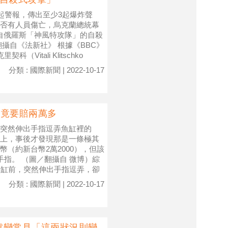
起警報，傳出至少3起爆炸聲
否有人員傷亡，烏克蘭總統幕
擊來自俄羅斯「神風特攻隊」的自殺
攝自《法新社》 根據《BBC》
itali Klitschko
分類 : 國際新聞 | 2022-10-17
」竟要賠兩萬多
突然伸出手指逗弄魚缸裡的
上，事後才發現那是一條極其
（約新台幣2萬2000），但該
手指。 （圖／翻攝自 微博）綜
魚缸前，突然伸出手指逗弄，卻
分類 : 國際新聞 | 2022-10-17
嚏變常見「這兩狀況則變