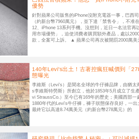
優勢
針對蘋果公司販售的iPhone沒附充電器一事，巴西
（約新台幣7960萬元），並下達「禁售令」，不准在巴
12、iPhone 13系列手機。沒想到，近日一名法
用市場優勢」，迫使消費者購買額外產品，處以2000
款，全案可上訴。 ▲ 蘋果公司再次被開罰2000萬美
140年Levi's出土！古著控瘋狂喊價到「
態曝光
李維斯（Levi's）是聞名全球的牛仔褲品牌，由猶太商人李
s李維斯特勞斯）所創立，他於1853年5月成立了生
vi StraussCo.）至今已有169年的歷史；美國
1880年代的Levi's牛仔褲，褲子狀態保存良好，
最終它以高達8.74萬美元（約新台幣278萬元）的
研究發現「比中指驚人秘密」：可以減緩1