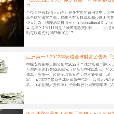
日」
至今全球有13億人仍生活在多方面的貧困之中，其
高全球的滅貧意識，提醒所有人持續為減少貧困的共
今天定為「國際消除貧困日」（International Day for the 
▲ 每年的10月17日是「國際消除貧困日」。（示意圖／s
動可以追溯到1987年10月17
亞洲第一！2022年安聯全球財富公告為「
根據安聯集團近期公佈的2022年全球財富報告顯示
台灣以高達13萬8220歐元（約新台幣431萬元）
成為亞洲第一、位居全球第五名，僅次於美國、瑞士
家。 ▲2022年最新全球財富報告指出，台灣人均
名。（示意圖／資料庫） 金融服務公司安聯集團（Alli
財富報告
巴西法官槓蘋果！他怒「買iPhone不附充