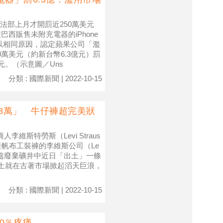
司法部上月才開罰近250萬美元
西販售未附充電器的iPhone
官再以相同原因，認定蘋果公司「濫
萬美元（約新台幣6.3億元）罰
元。（示意圖／Uns
分類 : 國際新聞 | 2022-10-15
278萬」 牛仔褲超完美狀
維斯特勞斯（Levi Straus
產帆布工裝褲的李維斯公司（Le
西部一處廢棄礦井中近日「出土」一條
一出土就在古著市場掀起滔天巨浪，
分類 : 國際新聞 | 2022-10-15
0％疼痛