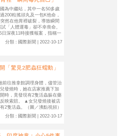
國為中繼站，其中一名50多歲
200粒搖頭丸及一包K他命，
卻突然在他胃裡破裂，導致瞬間
嘗試「人體運毒」卻不幸喪命。
月25日深夜11時接獲報案，指稱一
分類 : 國際新聞 | 2022-10-17
開「驚見2肥蟲狂蠕動」
她前往推拿館調理身體，儘管治
兒發燒時，她在店家推薦下加
開時，竟發現有2隻活蟲躲在藥
反映索賠。 ▲女兒發燒後被店
有2隻活蟲。（圖／沸點視頻）
分類 : 國際新聞 | 2022-10-17
張 印度神童：小心5件事