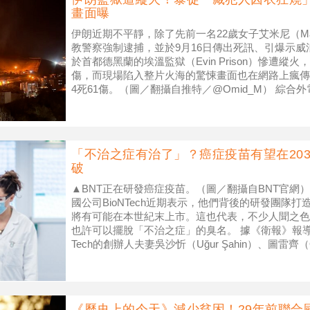
畫面曝
伊朗近期不平靜，除了先前一名22歲女子艾米尼（Mahs
教警察強制逮捕，並於9月16日傳出死訊、引爆示威
於首都德黑蘭的埃溫監獄（Evin Prison）慘遭縱
傷，而現場陷入整片火海的驚悚畫面也在網路上瘋傳
4死61傷。（圖／翻攝自推特／@Omid_M） 綜合
「不治之症有治了」？癌症疫苗有望在20
破
▲BNT正在研發癌症疫苗。（圖／翻攝自BNT官網）
國公司BioNTech近期表示，他們背後的研發團隊
將有可能在本世紀末上市。這也代表，不少人聞之色
也許可以擺脫「不治之症」的臭名。 據《衛報》報導
Tech的創辦人夫妻吳沙忻（Uğur Şahin）、圖雷齊（Oz
《歷史上的今天》減少貧困！29年前聯合