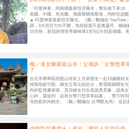
「印度神童」阿南德最新預言曝光，警告接下來10、
美國、中國、烏克蘭、俄羅斯關係緊張，同時也提醒
▲ 印度神童最新預言曝光。（圖／翻攝自 YouTube／C
調，3大預言方向不變，包括疫苗不是萬靈丹、極端
10月份，新冠疫情世界嚴峻第1至5位分別是德國、
新冠變
獨／港女陳屍龍山寺！父痛訴「台警想草
了
台北市萬華區的龍山寺於上月底發生一起19歲鍾姓
排除他殺可能，鍾女父母立刻赴台，希望能揭開女兒
內的監視畫面後，竟目睹女兒生前詭異景象，認為女
心碎，還提到「起初台警只想草草結案」，警方特別
寺的廁所內輕生。（圖／翻攝自 台灣觀光局） 這起
死清潔員發現廁所門異常反鎖，
伊朗監獄遭縱火！暴徒「藏犯人囚衣狂燒」