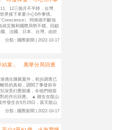
11、12三個月不平靜，台灣、
世界接下來要小心5件事情。
onscience） 阿南德不斷強
氣候災難和國際局勢不穩。回顧
美國、法國、日本、台灣。由於
分類 : 國際新聞 | 2022-10-17
草結案」 萬華分局回應
女港僑生陳屍案件，初步調查已
離世的真相，調閱了事發前寺
兒深受幻覺困擾，令他們相當
對此作出回應。 ▲ 鍾女在龍山
案件發生在9月29日，當天龍山
分類 : 國際新聞 | 2022-10-17
至少4死61傷 火海驚悚