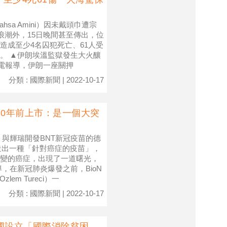
a Amini）因未戴頭巾遭宗
浪潮外，15日晚間甚至傳出，位
火，造成至少4名囚犯死亡、61人受
。 ▲伊朗埃溫監獄發生大火釀
外電報導，伊朗一座關押
分類 : 國際新聞 | 2022-10-17
30年前上市：是一個大突
 與輝瑞開發BNT新冠疫苗的德
打造出一種「針對癌症的疫苗」，
變的癌症，出現了一道曙光，
，在新冠肺炎爆發之前，BioN
lem Tureci）一
分類 : 國際新聞 | 2022-10-17
國設立「國際消除貧困