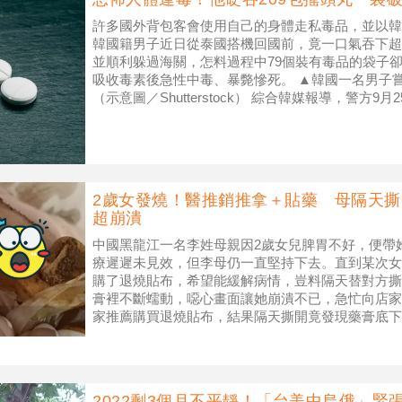
許多國外背包客會使用自己的身體走私毒品，並以韓
韓國籍男子近日從泰國搭機回國前，竟一口氣吞下超過
並順利躲過海關，怎料過程中79個裝有毒品的袋子
吸收毒素後急性中毒、暴斃慘死。 ▲韓國一名男子
（示意圖／Shutterstock） 綜合韓媒報導，警方9
名男子陳
2歲女發燒！醫推銷推拿＋貼藥 母隔天撕
超崩潰
中國黑龍江一名李姓母親因2歲女兒脾胃不好，便帶
療遲遲未見效，但李母仍一直堅持下去。直到某次女
購了退燒貼布，希望能緩解病情，豈料隔天替對方撕
膏裡不斷蠕動，噁心畫面讓她崩潰不已，急忙向店家
家推薦購買退燒貼布，結果隔天撕開竟發現藥膏底下
根據《沸點視頻》報導，事件發
2022剩3個月不平靜！「台美中烏俄」緊