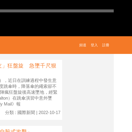
頻道
登入
註冊
友」狂盤旋 急墜千尺狠
ls），近日在訓練過程中發生意
）高度跳傘時，降落傘的繩索卻不
陣瘋狂盤旋後高速墜地，經緊
lton）在跳傘演習中意外墜
 Mail》報
分類 : 國際新聞 | 2022-10-17
「自殺式攻擊」