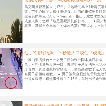
烏克蘭首都基輔今（17日）當地時間早上7時再度響
響，市中心民宅大樓慘遭炸毀。目前尚未確認具體是
僚長葉爾馬克（Andriy Yermak）指出，此次攻
式無人機，怒斥「這是垂死掙扎的行為」。 ▲圖／翻
報導，基輔市今早發生的爆炸約莫在7點左右，市長克里契科（V
他手X逗寵物魚！下秒遭大口咬住「硬甩
中國山東省煙台市一名男子日前到一間水族店看魚，
魚，不料慘遭魚反咬一口，嚇得男子急忙把魚甩到地
珍貴的「黃金眼鏡蛇雷龍魚」，價值高達數千元人民幣
名男子卻拒絕道歉。 ▲ 男子被黃金眼鏡蛇雷龍魚咬
合陸媒報導，這起事件發生在16日，當時男子走到
不小心激怒魚缸裡的魚，下一秒
最新確診症狀曝光！英媒：流鼻涕、打噴