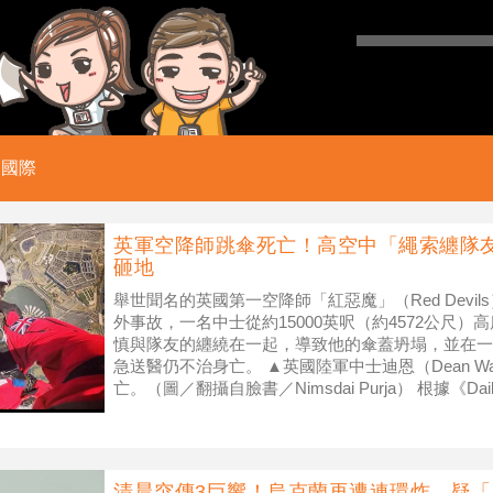
國際
英軍空降師跳傘死亡！高空中「繩索纏隊
砸地
舉世聞名的英國第一空降師「紅惡魔」（Red Devi
外事故，一名中士從約15000英呎（約4572公尺
慎與隊友的纏繞在一起，導致他的傘蓋坍塌，並在一
急送醫仍不治身亡。 ▲英國陸軍中士迪恩（Dean Wa
亡。（圖／翻攝自臉書／Nimsdai Purja） 根據《Daily
清晨突傳3巨響！烏克蘭再遭連環炸 疑