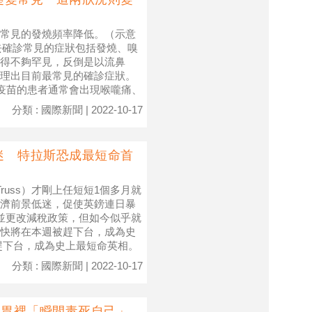
常見的發燒頻率降低。（示意
年，過去確診常見的症狀包括發燒、嗅
得不夠罕見，反倒是以流鼻
理出目前最常見的確診症狀。
過疫苗的患者通常會出現喉嚨痛、
分類 : 國際新聞 | 2022-10-17
迷 特拉斯恐成最短命首
russ）才剛上任短短1個多月就
濟前景低迷，促使英鎊連日暴
並更改減稅政策，但如今似乎就
快將在本週被趕下台，成為史
趕下台，成為史上最短命英相。
分類 : 國際新聞 | 2022-10-17
破胃裡「瞬間毒死自己」