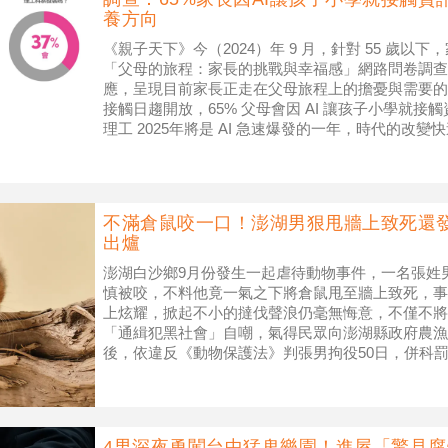
養方向
《親子天下》今（2024）年 9 月，針對 55 歲以下，
「父母的旅程：家長的挑戰與幸福感」網路問卷調查，一
應，呈現目前家長正走在父母旅程上的擔憂與需要的支
接觸日趨開放，65% 父母會因 AI 讓孩子小學就接觸
理工 2025年將是 AI 急速爆發的一年，時代的改變
不滿倉鼠咬一口！澎湖男狠甩牆上致死還
出爐
澎湖白沙鄉9月份發生一起虐待動物事件，一名張姓
慎被咬，不料他竟一氣之下將倉鼠甩至牆上致死，事
上炫耀，掀起不小的撻伐聲浪仍毫無悔意，不僅不將
「通緝犯黑社會」自嘲，氣得民眾向澎湖縣政府農漁
後，依違反《動物保護法》判張男拘役50日，併科罰
倉鼠咬自己一口竟狠甩至牆上致死，還
4男深夜勇闖台中猛鬼樂園！進屋「驚見