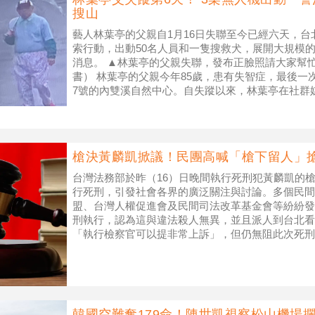
搜山
藝人林葉亭的父親自1月16日失聯至今已經六天，台
索行動，出動50名人員和一隻搜救犬，展開大規模
消息。 ▲林葉亭的父親失聯，發布正臉照請大家幫
書） 林葉亭的父親今年85歲，患有失智症，最後一次
7號的內雙溪自然中心。自失蹤以來，林葉亭在社群
擔憂和希望能早日
槍決黃麟凱掀議！民團高喊「槍下留人」
台灣法務部於昨（16）日晚間執行死刑犯黃麟凱的槍
行死刑，引發社會各界的廣泛關注與討論。多個民間
盟、台灣人權促進會及民間司法改革基金會等紛紛發
刑執行，認為這與違法殺人無異，並且派人到台北看
「執行檢察官可以提非常上訴」，但仍無阻此次死刑
法務部長簽准死刑執行令後需在3天內
韓國空難奪179命！陳世凱視察松山機場