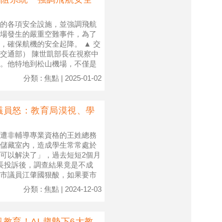
的各項安全設施，並強調飛航
場發生的嚴重空難事件，為了
，確保航機的安全起降。 ▲ 交
交通部） 陳世凱部長在視察中
。他特地到松山機場，不僅是
分類 : 焦點 | 2025-01-02
議員怒：教育局漠視、學
遭非輔導專業資格的王姓總務
儲藏室內，造成學生常常處於
可以解決了」，過去短短2個月
長投訴後，調查結果竟是不成
市議員江肇國狠酸，如果要市
分類 : 焦點 | 2024-12-03
教育！AI 趨勢下6大教