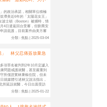
」的政治承諾，相關單位積極
並滯美近6年的「太陽花女王」
士頓（Boston）被捕時，情
月4日遣返回台受審，但劉喬安
申請庇護，目前案件由美方審
分類 : 焦點 | 2025-03-04
活」 林父忍痛簽放棄急
多項罪名被判刑2年10月定讞入
健康問題戒護就醫，甚至嚴重到
守所僅證實林秉樞住院，但未
）日就媒體引述林父說法指出，
疑北所延誤就醫，今日出面受訪
分類 : 焦點 | 2025-01-22
消50人、1搜救犬地毯式