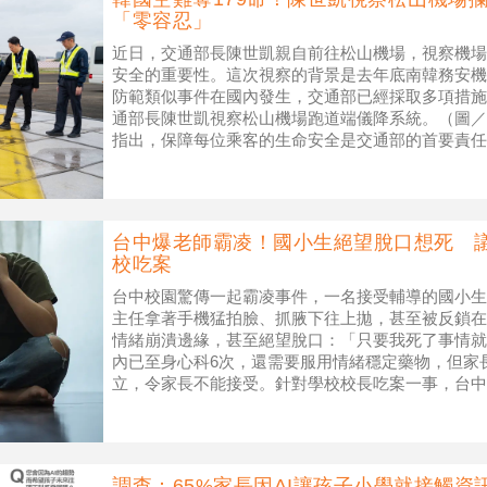
「零容忍」
近日，交通部長陳世凱親自前往松山機場，視察機場
安全的重要性。這次視察的背景是去年底南韓務安機
防範類似事件在國內發生，交通部已經採取多項措施
通部長陳世凱視察松山機場跑道端儀降系統。（圖／
指出，保障每位乘客的生命安全是交通部的首要責任
為了給第一線的工作人員打氣，感
台中爆老師霸凌！國小生絕望脫口想死 
校吃案
台中校園驚傳一起霸凌事件，一名接受輔導的國小生
主任拿著手機猛拍臉、抓腋下往上拋，甚至被反鎖在
情緒崩潰邊緣，甚至絕望脫口：「只要我死了事情就
內已至身心科6次，還需要服用情緒穩定藥物，但家
立，令家長不能接受。針對學校校長吃案一事，台中
長盧秀燕震怒，市政府才會處理：「那盧市
調查：65%家長因AI讓孩子小學就接觸資訊