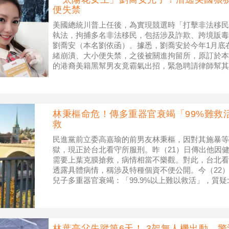
便失禁
美國總統川普上任後，為實現競選時「打擊非法移民
執法，拘捕多名非法移民，包括涉及詐欺、跨境販毒
劉喬安（本名劉依函）。據悉，劉喬安於今年1月底在波
緒崩潰、大小便失禁，之後被關進拘留所，原訂於本
的港裔美籍黑幫男友竟霸氣出招，緊急聘請律師幫其
理中。 ▲ 劉喬安滯美近6
林秉樞命危！傳多重器官衰竭「99%難救
救
民進黨前立委高嘉瑜的前男友林秉樞，因對其施暴等
獄，現正於台北看守所服刑。昨（21）日傳出他因
需要上葉克膜搶救，病情相當不樂觀。對此，台北看
透露具體病情，稱涉及特種個資不便公開。今（22
兒子多重器官衰竭：「99.9%以上難以救活」，質
說明。 ▲民進黨前立委高嘉瑜
林葉亭父失蹤第6天！ 3架無人機出動 警