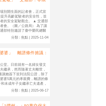
場別開生面的記者會，正式宣
在提升高齡駕駛者的安全性，並
者的安全駕駛觀念。 ▲ 交通部
者會。（圖／公路局） 為了讓
通部特別邀請了臺中榮民總醫
分類 : 焦點 | 2025-11-04
養婆婆」 離譜條件掀議：
公堂。日前就有一名婦女發文
夫繼承，然而隨著丈夫離世，
書讓她簽下並到法院公證，除了
婆婆5萬元的孝親費，離譜的條
子和未成年子女繼承亡夫遺產，
分類 : 焦點 | 2025-06-17
「1慣例」：50萬交保太