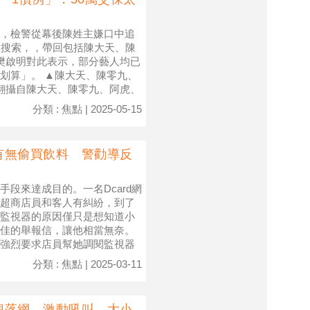
，檢警從幕後陳姓主嫌口中追
動搜索，，帶回包括陳大天、陳
樊啟明對此表示，部分藝人均已
划算」。 ▲陳大天、陳零九、
翻攝自陳大天、陳零九、阿虎、
分類 : 焦點 | 2025-05-15
有無偷買飲料 警勸導反
段來達成目的。一名Dcard網
超商店員和客人有糾紛，到了
監視器的原因僅只是想知道小
佳的舉報信，讓他相當無奈。
強烈要求店員幫她調閱監視器
分類 : 焦點 | 2025-03-11
狽落網 激動吼叫、大小