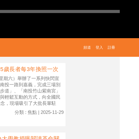
頻道
登入
註冊
5歲長者每3年換照一次
（星期六）舉辦了一系列快閃宣
南投一路到嘉義，完成三場別
步道」、「南投竹山紫南宮」
與輕鬆互動的方式，向全國民
理念，現場吸引了大批長輩駐
分類 : 焦點 | 2025-11-29
央大學教授曝閱讀革命關