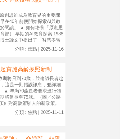
的原創思維成為教育界的重要課
在40年前便開始探索AI與教
於閱讀。 ▲ 如何培養「原創思
） 早期的AI教育探索 1988
博士論文中提出了「智慧學習
分類 : 焦點 | 2025-11-16
月起實施高齡換照新制
效期將只到70歲，並建議長者趁
清，這是一則錯誤訊息，並詳細
 ▲ 年滿70歲長者要求進行體
期將延長至75歲。（圖／公路
一項針對高齡駕駛人的新政策。
分類 : 焦點 | 2025-11-11
全駕駛」 交通部：非限