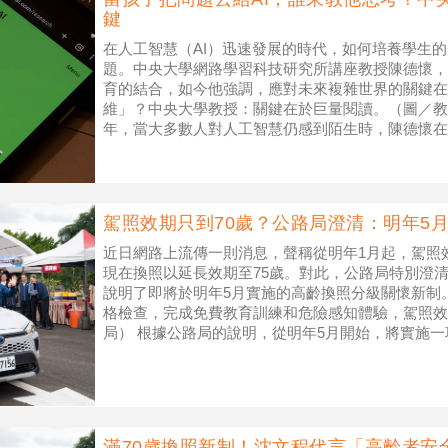
鍵
在人工智慧（AI）迅速發展的時代，如何培養學生
題。中央大學網路學習科技研究所講座教授陳德懷，早
育的結合，如今他強調，應對未來複雜世界的關鍵在
維」？中央大學教授：關鍵在於巨量閱讀。（圖／教育部
年，當大多數人對人工智慧仍感到陌生時，陳德懷在
同伴」的概念，構
駕照效期只到70歲？公路局澄清：明年5
近日網路上流傳一則消息，聲稱從明年1月起，駕照
現在換照以延長效期至75歲。對此，公路局特別澄
說明了即將於明年5月實施的高齡換照分級關懷新制。
格檢查，完成免費教育訓練和危險感知體驗，駕照效
局） 根據公路局的說明，從明年5月開始，將實施
這項政策的目的是為了
滿70歲換照新制！沈文程代言「高齡者安