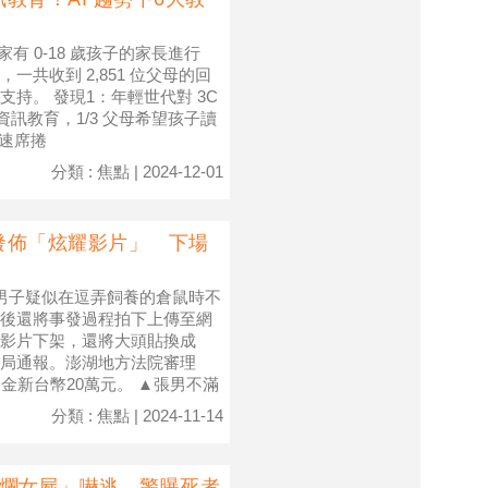
家有 0-18 歲孩子的家長進行
共收到 2,851 位父母的回
持。 發現1：年輕世代對 3C
資訊教育，1/3 父母希望孩子讀
快速席捲
分類 : 焦點 | 2024-12-01
發佈「炫耀影片」 下場
男子疑似在逗弄飼養的倉鼠時不
後還將事發過程拍下上傳至網
影片下架，還將大頭貼換成
局通報。澎湖地方法院審理
金新台幣20萬元。 ▲張男不滿
分類 : 焦點 | 2024-11-14
腐爛女屍」嚇逃 警曝死者