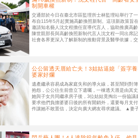
制開車權
交通部於今日在臺北市區監理所士林監理站舉行了一
布自115年5月起實施高齡換照新制。這項新政策旨
邀請知名藝人沈文程擔任宣導代言人，協助推廣高齡
陳世凱部長與高齡換照新制代言人沈文程一同出席記
社會各界更深入了解新制的推動背景及醫學依據，交
院副院長周元華醫師及高雄凱
公公留透天厝給亡夫！3姑姑逼媳「簽字
婆家好爛
遺產繼承容易成為家庭失和的導火線，甚至鬧到對簿
抱怨，公公往生前曾立下遺囑，一棟透天厝是由其丈
她與子女共同繼承房子後，3位姑姑竟掏出一份協議
要求他們負擔婆婆日後的所有開銷外，還要每月支付
件讓她不敢置信，決定向廣大網友尋求建議。 ▲妻
3姑姑竟逼簽協議養婆婆。（示意圖
閃兵藝人團！4人達除役年齡免入伍 他見