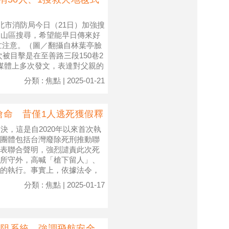
北市消防局今日（21日）加強搜
的山區搜尋，希望能早日傳來好
忙注意。（圖／翻攝自林葉亭臉
被目擊是在至善路三段150巷2
媒體上多次發文，表達對父親的
分類 : 焦點 | 2025-01-21
搶命 昔僅1人逃死獲假釋
決，這是自2020年以來首次執
團體包括台灣廢除死刑推動聯
表聯合聲明，強烈譴責此次死
所守外，高喊「槍下留人」、
的執行。事實上，依據法令，
分類 : 焦點 | 2025-01-17
攔阻系統 強調飛航安全