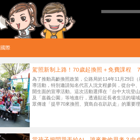
國際
駕照新制上路！70歲起換照＋免費課程 7
為了推動高齡換照政策，公路局於114年11月29日
導活動，特別邀請知名代言人沈文程參與，從台中、
開生面的宣導活動。這次活動選擇在「台中大坑登山
及「嘉義公園」等地進行，透過貼近長者生活的場域
眾傳達「提早70來換照、寶島自在趴趴走」的重要
足，反應熱烈，表示認同且支持。
當孩子把問題丟給AI，誰來教他思考？中