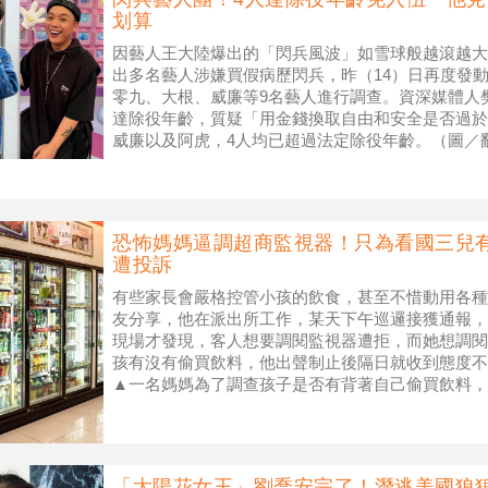
划算
因藝人王大陸爆出的「閃兵風波」如雪球般越滾越大
出多名藝人涉嫌買假病歷閃兵，昨（14）日再度發
零九、大根、威廉等9名藝人進行調查。資深媒體人
達除役年齡，質疑「用金錢換取自由和安全是否過於
威廉以及阿虎，4人均已超過法定除役年齡。（圖／
威廉臉書） 新北地檢署偵辦逃兵
恐怖媽媽逼調超商監視器！只為看國三兒
遭投訴
有些家長會嚴格控管小孩的飲食，甚至不惜動用各種手
友分享，他在派出所工作，某天下午巡邏接獲通報，
現場才發現，客人想要調閱監視器遭拒，而她想調閱
孩有沒有偷買飲料，他出聲制止後隔日就收到態度不
▲一名媽媽為了調查孩子是否有背著自己偷買飲料，
畫面。（示意圖／ENews資料
「太陽花女王」劉喬安完了！潛逃美國狼