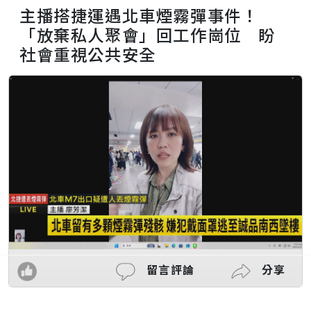
主播搭捷運遇北車煙霧彈事件！
「放棄私人聚會」回工作崗位 盼
社會重視公共安全
留言評論
分享