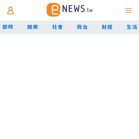
即時
娛樂
社會
政治
財經
生活