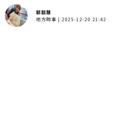
郭懿慧
地方時事
|
2025-12-20 21:42
捷運無差別攻擊事件後社會齊哀
悼 北捷暫關燈飾、民眾自發獻花
追思