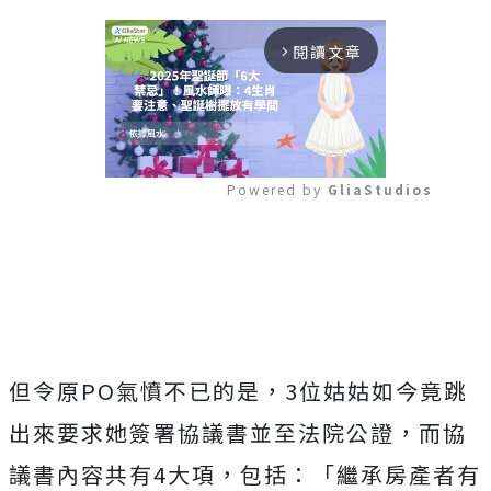
閱讀文章
arrow_forward_ios
Powered by 
GliaStudios
Mute
但令原PO氣憤不已的是，3位姑姑如今竟跳
出來要求她簽署協議書並至法院公證，
而協
議書內容共有4大項，包括：「繼承房產者有