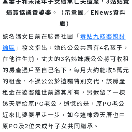
▲妻子和未成年子女繼承亡夫遺產，3姑姑竟
逼簽協議養婆婆。（示意圖／ENews資料
庫）
該名婦女日前在臉書社團「
毒姑九賤婆媳討
論區
」發文指出，她的公公共育有4名孩子，
在他往生前，丈夫的3名姊妹讓公公將可收租
的房產過戶至自己名下，每月大約能收5萬元
的租金，不過公公於遺囑特別交代，該房產
租金在婆婆離世前歸其所有，另還留了一棟
透天厝給原PO老公，遺憾的是，原PO老公
近來比婆婆早走一步，如今這棟透天厝也由
原PO及2位未成年子女共同繼承。