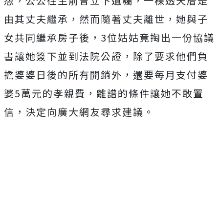
怨，公公往生前曾立下遺囑，一棟透天厝是
由其丈夫繼承，然而隨著丈夫離世，她與子
女共同繼承房子後，3位姑姑竟掏出一份協議
書讓她簽下並到法院公證，除了要求他們負
擔婆婆日後的所有開銷外，還要每月支付婆
婆5萬元的孝親費，離譜的條件讓她不敢置
信，決定向廣大網友尋求建議。