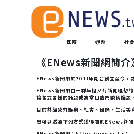
即時
娛樂
社
《ENews新聞網簡介
ENews新聞網
於2009年開台創立至今
ENews新聞網
由一群年輕又有新聞理想的
讓各式各樣的話題成為當日熱門談論議題
目前共經營有娛樂、社會、國際、生活等
您可以透過下列方式獲得關於
ENews新
ENews新聞網
：
https://enews.tw/