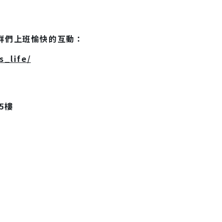
群們上班愉快的互動：
_life/
：
5樓