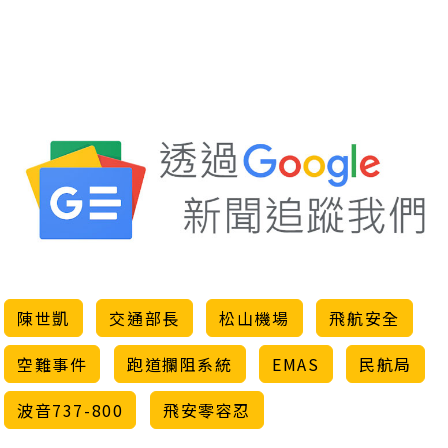
陳世凱
交通部長
松山機場
飛航安全
空難事件
跑道攔阻系統
EMAS
民航局
波音737-800
飛安零容忍