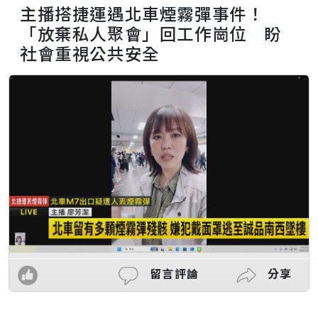
主播搭捷運遇北車煙霧彈事件！
「放棄私人聚會」回工作崗位 盼
社會重視公共安全
留言評論
分享