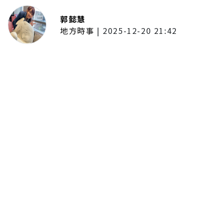
郭懿慧
地方時事
|
2025-12-20 21:42
捷運無差別攻擊事件後社會齊哀
悼 北捷暫關燈飾、民眾自發獻花
追思