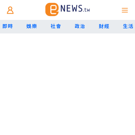
即時
娛樂
社會
政治
財經
生活