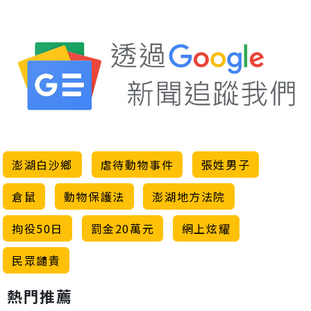
澎湖白沙鄉
虐待動物事件
張姓男子
倉鼠
動物保護法
澎湖地方法院
拘役50日
罰金20萬元
網上炫耀
民眾譴責
熱門推薦