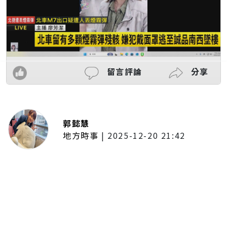
留言評論
分享
郭懿慧
地方時事
|
2025-12-20 21:42
捷運無差別攻擊事件後社會齊哀
悼 北捷暫關燈飾、民眾自發獻花
追思