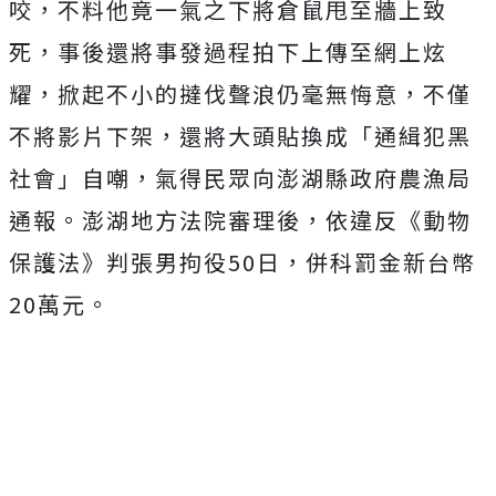
咬，不料他竟一氣之下將
倉鼠甩至牆上致
死，事後還將事發過程拍下上傳至網上炫
耀，掀起不小的撻伐聲浪仍毫無悔意，不僅
不將影片下架，還將大頭貼換成「通緝犯黑
社會」自嘲，氣得民眾向澎湖縣政府農漁局
通報。
澎湖地方法院審理後，依違反《動物
保護法》判張男拘役50日，併科罰金新台幣
20萬元。