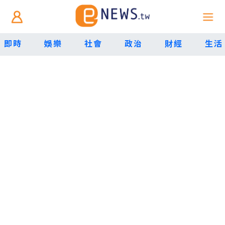
即時
娛樂
社會
政治
財經
生活