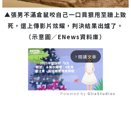
▲張男不滿倉鼠咬自己一口竟狠甩至牆上致
死，還上傳影片炫耀，判決結果出爐了。
（示意圖／ENews資料庫）
閱讀文章
arrow_forward_ios
Powered by 
GliaStudios
Mute