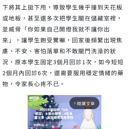
下將其上拋下甩，導致學生幾乎撞到天花板
或地板，甚至還多次把學生關在儲藏室裡，
並威脅「你如果自己開燈我就不讓你出
來」，讓學生飽受驚嚇，回家後頻繁出現焦
慮、不安、害怕落單和不敢關門洗澡的狀
況，原本學生固定3個月回診1次，如今短短
2個月內回診6次，還需要服用穩定情緒的藥
物，令家長心疼不已。
閱讀文章
arrow_forward_ios