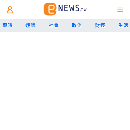
即時
娛樂
社會
政治
財經
生活