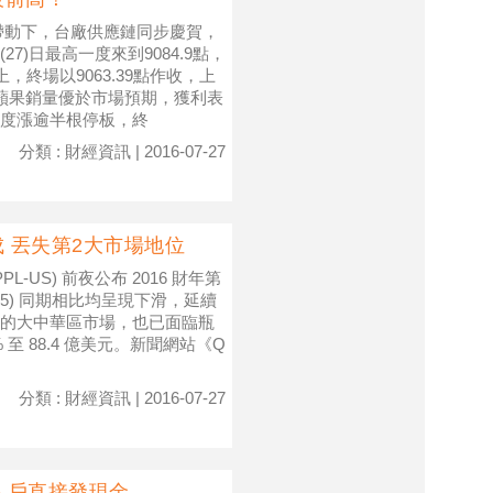
帶動下，台廠供應鏈同步慶賀，
)日最高一度來到9084.9點，
上，終場以9063.39點作收，上
。由於蘋果銷量優於市場預期，獲利表
度漲逾半根停板，終
分類 : 財經資訊 | 2016-07-27
 丟失第2大市場地位
PL-US) 前夜公布 2016 財年第
15) 同期相比均呈現下滑，延續
的大中華區市場，也已面臨瓶
至 88.4 億美元。新聞網站《Q
分類 : 財經資訊 | 2016-07-27
入戶直接發現金