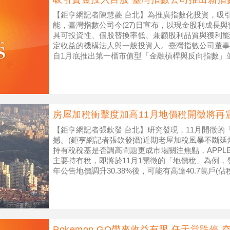
【鉅亨網記者陳慧菱 台北】為推廣指數化投資，吸
能，臺灣指數公司今(27)日宣布，以現金股利成長
具可投資性、個股替換率低、兼顧股利品質與獲利能
定收益的機構法人與一般投資人。臺灣指數公司董事
自1月底推出第一檔市值型「金融槓桿與反向指數」
再厲，因應市場需求於7月25日推
房屋加稅衝擊度加高11月地價稅開徵將再
【鉅亨網記者張欽發 台北】研究發現，11月開徵的
撼。(鉅亨網記者張欽發攝)近期老屋加稅風暴不斷
持有稅稅基是否調高問題更成市場關注焦點，APPLE
主要持有稅，即將於11月1開徵的「地價稅」為例
年公告地價調升30.38%後，可能有高達40.7萬戶(
稅將狂增
Pokemon GO帶來收益有限 任天堂跌停 