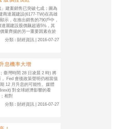
歲」建案銷售已突破七成；圖為
達麗建設(6177-TW)在高雄
顯示，在推出銷售的790戶中，
也讓達麗建設股價飆超過5%，其
價量齊揚的另一重要因素在於
分類 : 財經資訊 | 2016-07-27
月升息機率大增
臺灣時間 28 日凌晨 2 時) 將
， Fed 會後政策聲明仍相當值
 12 月升息的可能性。媒體
rexit) 對全球經濟影響的看
；相對
分類 : 財經資訊 | 2016-07-27
新高！