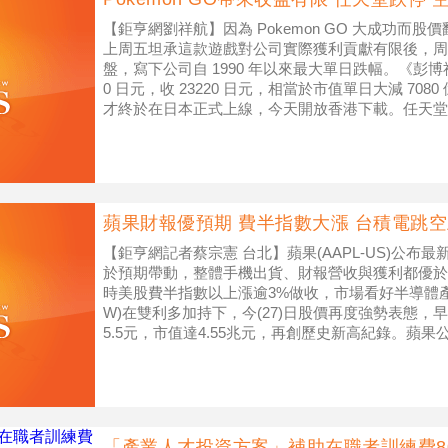
【鉅亨網劉祥航】因為 Pokemon GO 大成功而股價翻
上周五坦承這款遊戲對公司實際獲利貢獻有限後，周一
盤，寫下公司自 1990 年以來最大單日跌幅。《彭博
0 日元，收 23220 日元，相當於市值單日大減 7080 
才終於在日本正式上線，今天開放香港下載。任天堂
蘋果財報優預期 費半指數大漲 台積電跳
【鉅亨網記者蔡宗憲 台北】蘋果(AAPL-US)公布最新
於預期帶動，整體手機出貨、財報營收與獲利都優於
時美股費半指數以上漲逾3%做收，市場看好半導體產業
W)在雙利多加持下，今(27)日股價再度強勢表態，
5.5元，市值達4.55兆元，再創歷史新高紀錄。蘋
「產業人才投資方案」補助在職者訓練費8