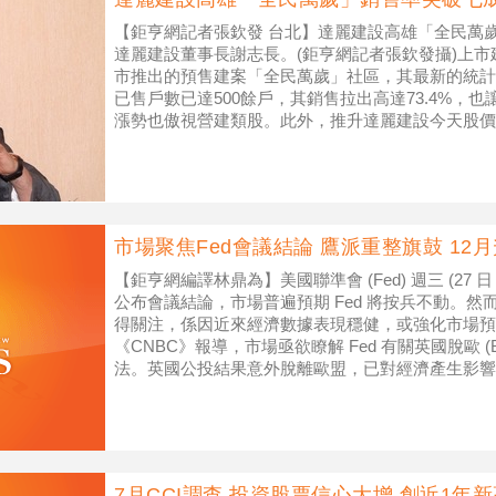
【鉅亨網記者張欽發 台北】達麗建設高雄「全民萬
達麗建設董事長謝志長。(鉅亨網記者張欽發攝)上市建商
市推出的預售建案「全民萬歲」社區，其最新的統計
已售戶數已達500餘戶，其銷售拉出高達73.4%，
漲勢也傲視營建類股。此外，推升達麗建設今天股價
下半年仍有台中
市場聚焦Fed會議結論 鷹派重整旗鼓 12
【鉅亨網編譯林鼎為】美國聯準會 (Fed) 週三 (27 日；
公布會議結論，市場普遍預期 Fed 將按兵不動。然而
得關注，係因近來經濟數據表現穩健，或強化市場預期
《CNBC》報導，市場亟欲瞭解 Fed 有關英國脫歐 (B
法。英國公投結果意外脫離歐盟，已對經濟產生影響
7月CCI調查 投資股票信心大增 創近1年