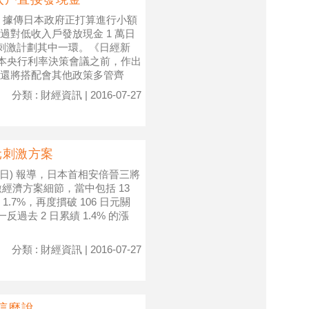
，據傳日本政府正打算進行小額
對低收入戶發放現金 1 萬日
的新刺激計劃其中一環。《日經新
 日本央行利率決策會議之前，作出
還將搭配會其他政策多管齊
分類 : 財經資訊 | 2016-07-27
元刺激方案
 日) 報導，日本首相安倍晉三將
刺激經濟方案細節，當中包括 13
7%，再度摜破 106 日元關
去 2 日累績 1.4% 的漲
分類 : 財經資訊 | 2016-07-27
說...