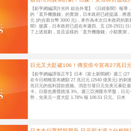
【鉅亨網編譯許光吟 綜合外電】《日經新聞》報導
的「直升機撒錢」的實測，日本政府已經提議，將透過
元 (約合新台幣 3000 元)，來作為本次日本政府
聞》披露，日本政府已趕在本週四、五 (28-29日)
了上述規劃，並且這樣的「直升機撒錢」小額實測，
下。據了解，目
日元又大貶破106！傳安倍今宣布27兆日
【鉅亨網編譯張正芊】日本《富士新聞網》週三 (27
在今日稍晚宣布總額 27 兆日元 (2540 億美元) 的
兆日元的低利貸款措施。消息引發日元兌美元暴貶逾 1.
卡。日股也應聲跳漲 3%。週三亞洲匯市早盤，日元一反過
勢，兌美元一度大貶 1.78% 報 106.51 日元。日本
日本央行寬鬆預期升 日元卻大漲？分析師這麼