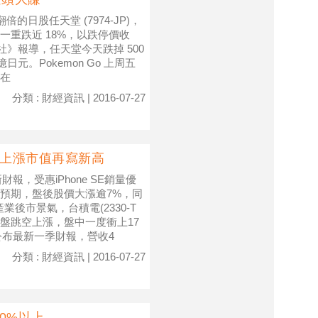
倍的日股任天堂 (7974-JP)，
重跌近 18%，以跌停價收
社》報導，任天堂今天跌掉 500
億日元。Pokemon Go 上周五
在
分類 : 財經資訊 | 2016-07-27
空上漲市值再寫新高
財報，受惠iPhone SE銷量優
預期，盤後股價大漲逾7%，同
後市景氣，台積電(2330-T
早盤跳空上漲，盤中一度衝上17
果公布最新一季財報，營收4
分類 : 財經資訊 | 2016-07-27
0%以上