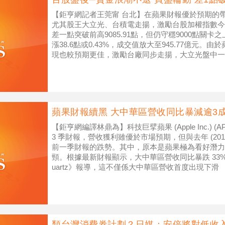
【鉅亨網記者王莞甯 台北】在蘋果財報優於預期的
尤其股王大立光、台積電走揚，激勵台股加權指數今(27
差一點突破前高9085.91點，但仍守穩9000點關卡之
漲38.6點或0.43%，成交值放大至945.77億元
現也較預期更佳，激勵台廠同步走揚，大立光盤中一
蘋果財報續黑 大中華區營收同比暴減逾3成
【鉅亨網編譯林鼎為】科技巨擘蘋果 (Apple Inc.) (AP
3 季財報，營收獲利雖優於市場預期，但與去年 (20
前一季財報的跌勢。其中，原本是蘋果極為看好潛力
頸。根據最新財報顯示，大中華區營收同比暴跌 33% 
uartz》報導，這不僅係大中華區營收首度出現下滑
類台灣消費券計劃？日媒：安倍將對低收