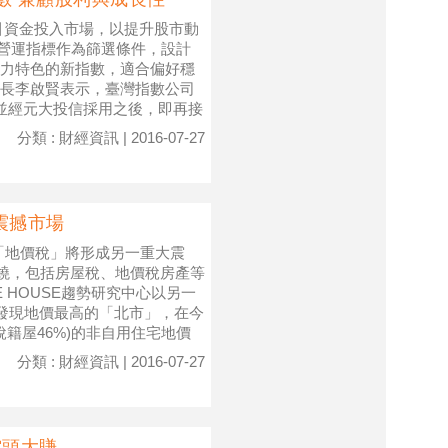
引資金投入市場，以提升股市動
與營運指標作為篩選條件，設計
力特色的新指數，適合偏好穩
長李啟賢表示，臺灣指數公司
並經元大投信採用之後，即再接
分類 : 財經資訊 | 2016-07-27
震撼市場
「地價稅」將形成另一重大震
延燒，包括房屋稅、地價稅房產等
 HOUSE趨勢研究中心以另一
，發現地價最高的「北市」，在今
佔稅籍屋46%)的非自用住宅地價
分類 : 財經資訊 | 2016-07-27
空頭大賺