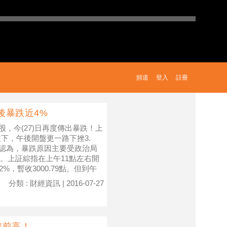
頻道
登入
註冊
後暴跌近4%
股，今(27)日再度傳出暴跌！上
下，午後開盤更一路下挫3.
師認為，暴跌原因主要受政治局
。上証綜指在上午11點左右開
2%，暫收3000.79點。但到午
分類 : 財經資訊 | 2016-07-27
破前高！