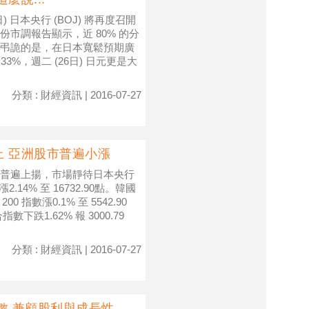
 日本央行 (BOJ) 將再度召開
市調報告顯示，近 80% 的分
弔詭的是，在日本寬鬆預期廣
%，週二 (26日) 日元更是大
分類 : 財經資訊 | 2016-07-27
 亞洲股市普遍小漲
普遍上揚，市場靜待日本央行
4% 至 16732.90點。韓國
200 指數漲0.1% 至 5542.90
數下跌1.62% 報 3000.79
分類 : 財經資訊 | 2016-07-27
數 兼顧股利與成長性