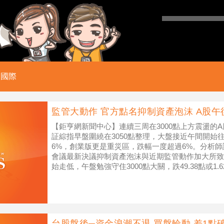
國際
監管大動作 官方點名抑制資產泡沫 A股午
【鉅亨網新聞中心】連續三周在3000點上方震盪的A
証綜指早盤圍繞在3050點整理，大盤接近午間開始往
6%，創業版更是重災區，跌幅一度超過6%。分析
會議最新決議抑制資產泡沫與近期監管動作加大所致
始走低，午盤勉強守住3000點大關，跌49.38點或1.6
後
台股盤後─資金浪潮不退 買盤輪動 差1點