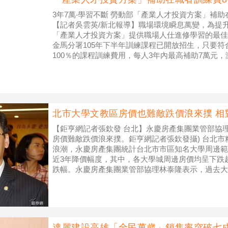
3年7萬‧學習不斷 勞動部「產業人才投資方案」
【記者吳雲英/新北報導】職場環境瞬息萬變，為提
「產業人才投資方案」提供職場人仕進修學習的最佳
金馬分署105年下半年訓練課程已開放招生，只要符
100％的課程訓練費用，每人3年內最高補助7萬元
能與職場競爭力。
北市大學文教區房價也難敵跌價浪來撲 相
【鉅亨網記者張欽發 台北】永慶房產集團業管部協
房價難敵跌價浪來撲。鉅亨網記者張欽發攝) 台北
浪潮，永慶房產集團統計台北市市區知名大學周邊範
近3年降價幅度，其中，各大學城周邊房價均呈下跌
跌幅。永慶房產集團業管部協理林泰隆表示，過去大
勢，進而拉抬區域房價，但近年房
達麗建設高雄「全民萬歲」銷售率突破七成