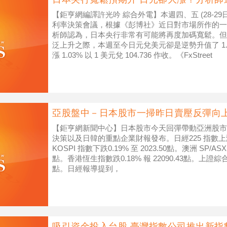
【鉅亨網編譯許光吟 綜合外電】本週四、五 (28-29日)
利率決策會議，根據《彭博社》近日對市場所作的一份
析師認為，日本央行非常有可能將再度加碼寬鬆。但
泛上升之際，本週至今日元兌美元卻是逆勢升值了 1.33
漲 1.03% 以 1 美元兌 104.736 作收。《FxStreet
亞股盤中－日本股市一掃昨日賣壓反彈向上
【鉅亨網新聞中心】日本股市今天回彈帶動亞洲股市
決策以及日韓的重點企業財報發布。日經225 指數上漲2.1
KOSPI 指數下跌0.19% 至 2023.50點。澳洲 SP/ASX 
點。香港恆生指數跌0.18% 報 22090.43點。上證綜合指
點。日經報導提到，
吸引資金投入台股 臺灣指數公司推出新指