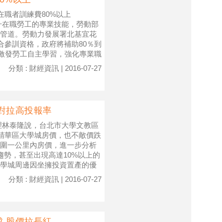
補助在職者訓練費80%以上
升在職勞工的專業技能，勞動部
管道。勞動力發展署北基宜花
合參訓資格，政府將補助80％到
，激發勞工自主學習，強化專業職
分類 : 財經資訊 | 2016-07-27
對拉高投報率
理林泰隆說，台北市大學文教區
市精華區大學城房價，也不敵價跌
圍一公里內房價，進一步分析
趨勢，甚至出現高達10%以上的
學城周邊因坐擁投資置產的優
分類 : 財經資訊 | 2016-07-27
 股價拉長紅