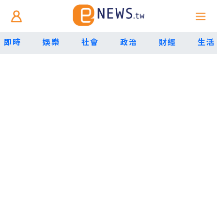
即時
娛樂
社會
政治
財經
生活