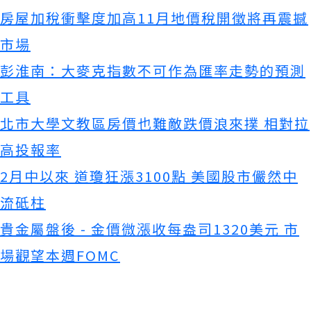
房屋加稅衝擊度加高11月地價稅開徵將再震撼
市場
彭淮南：大麥克指數不可作為匯率走勢的預測
工具
北市大學文教區房價也難敵跌價浪來撲 相對拉
高投報率
2月中以來 道瓊狂漲3100點 美國股市儼然中
流砥柱
貴金屬盤後 - 金價微漲收每盎司1320美元 市
場觀望本週FOMC