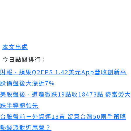
本文出處
今日點閱排行：
財報 - 蘋果Q2EPS 1.42美元App營收創新高
股價盤後大漲近7%
美股盤後 - 道瓊微跌19點收18473點 麥當勞大
跌半導體領先
台股盤前－外資連13買 留意台灣50兩手策略
熱錢派對近尾聲？