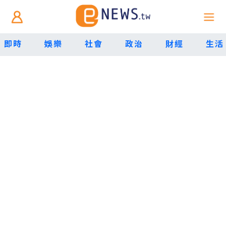
即時
娛樂
社會
政治
財經
生活