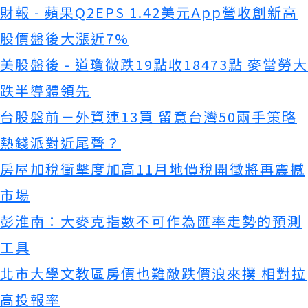
財報 - 蘋果Q2EPS 1.42美元App營收創新高
股價盤後大漲近7%
美股盤後 - 道瓊微跌19點收18473點 麥當勞大
跌半導體領先
台股盤前－外資連13買 留意台灣50兩手策略
熱錢派對近尾聲？
房屋加稅衝擊度加高11月地價稅開徵將再震撼
市場
彭淮南：大麥克指數不可作為匯率走勢的預測
工具
北市大學文教區房價也難敵跌價浪來撲 相對拉
高投報率