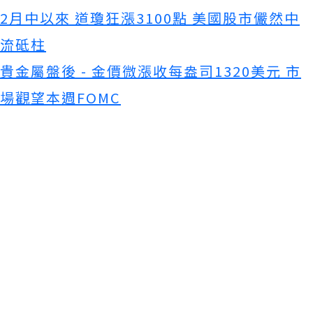
2月中以來 道瓊狂漲3100點 美國股市儼然中
流砥柱
貴金屬盤後 - 金價微漲收每盎司1320美元 市
場觀望本週FOMC