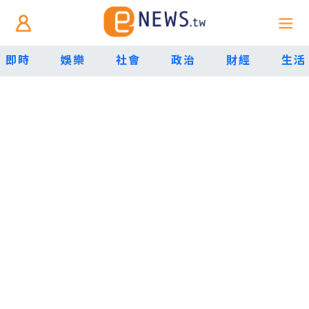
即時
娛樂
社會
政治
財經
生活