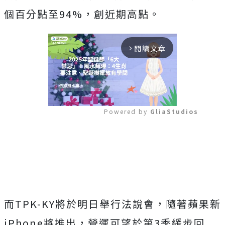
個百分點至94%，創近期高點。
閱讀文章
arrow_forward_ios
Powered by 
GliaStudios
Mute
而TPK-KY將於明日舉行法說會，隨著蘋果新
iPhone將推出，營運可望於第3季緩步回