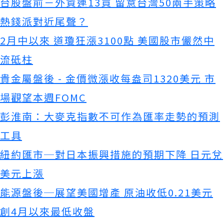
台股盤前－外資連13買 留意台灣50兩手策略
熱錢派對近尾聲？
2月中以來 道瓊狂漲3100點 美國股市儼然中
流砥柱
貴金屬盤後 - 金價微漲收每盎司1320美元 市
場觀望本週FOMC
彭淮南：大麥克指數不可作為匯率走勢的預測
工具
紐約匯市─對日本振興措施的預期下降 日元兌
美元上漲
能源盤後─展望美國增產 原油收低0.21美元
創4月以來最低收盤