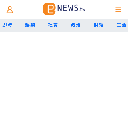
即時
娛樂
社會
政治
財經
生活