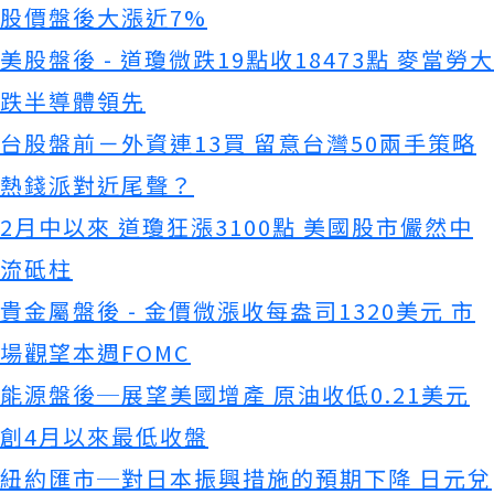
股價盤後大漲近7%
美股盤後 - 道瓊微跌19點收18473點 麥當勞大
跌半導體領先
台股盤前－外資連13買 留意台灣50兩手策略
熱錢派對近尾聲？
2月中以來 道瓊狂漲3100點 美國股市儼然中
流砥柱
貴金屬盤後 - 金價微漲收每盎司1320美元 市
場觀望本週FOMC
能源盤後─展望美國增產 原油收低0.21美元
創4月以來最低收盤
紐約匯市─對日本振興措施的預期下降 日元兌