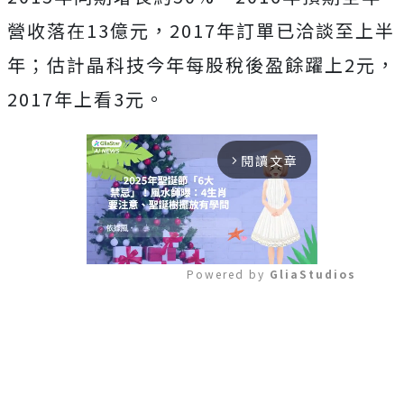
營收落在13億元，2017年訂單已洽談至上半
年；估計晶科技今年每股稅後盈餘躍上2元，
2017年上看3元。
閱讀文章
arrow_forward_ios
Powered by 
GliaStudios
Mute