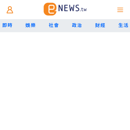
即時
娛樂
社會
政治
財經
生活