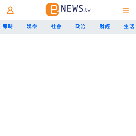
即時
娛樂
社會
政治
財經
生活