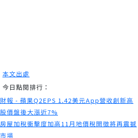
本文出處
今日點閱排行：
財報 - 蘋果Q2EPS 1.42美元App營收創新高
股價盤後大漲近7%
房屋加稅衝擊度加高11月地價稅開徵將再震撼
市場