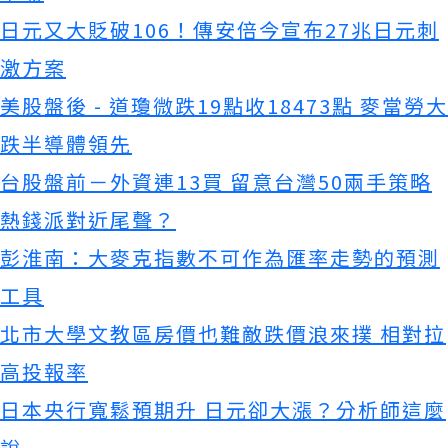
日元又大貶破106！傳安倍今宣布27兆日元刺
激方案
美股盤後 - 道瓊微跌19點收18473點 麥當勞大
跌半導體領先
台股盤前－外資連13買 留意台灣50兩手策略
熱錢派對近尾聲？
彭淮南：大麥克指數不可作為匯率走勢的預測
工具
北市大學文教區房價也難敵跌價浪來撲 相對拉
高投報率
日本央行寬鬆預期升 日元卻大漲？分析師這麼
說...