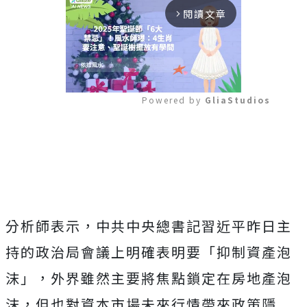
閱讀文章
arrow_forward_ios
Powered by 
GliaStudios
Mute
分析師表示，中共中央總書記習近平昨日主
持的政治局會議上明確表明要「抑制資產泡
沫」，外界雖然主要將焦點鎖定在房地產泡
沫，但也對資本市場未來行情帶來政策隱