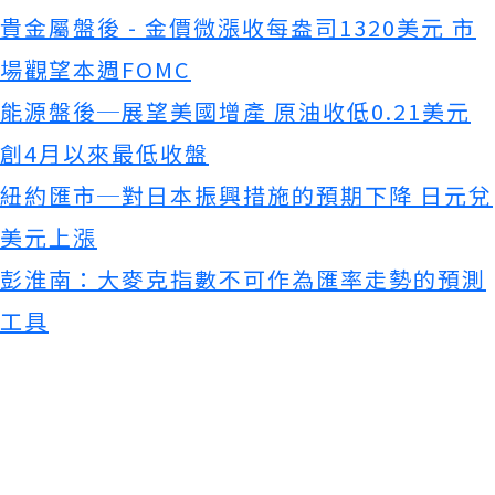
貴金屬盤後 - 金價微漲收每盎司1320美元 市
場觀望本週FOMC
能源盤後─展望美國增產 原油收低0.21美元
創4月以來最低收盤
紐約匯市─對日本振興措施的預期下降 日元兌
美元上漲
彭淮南：大麥克指數不可作為匯率走勢的預測
工具