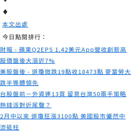
♦
本文出處
今日點閱排行：
財報 - 蘋果Q2EPS 1.42美元App營收創新高
股價盤後大漲近7%
美股盤後 - 道瓊微跌19點收18473點 麥當勞大
跌半導體領先
台股盤前－外資連13買 留意台灣50兩手策略
熱錢派對近尾聲？
2月中以來 道瓊狂漲3100點 美國股市儼然中
流砥柱