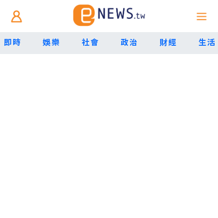
即時
娛樂
社會
政治
財經
生活