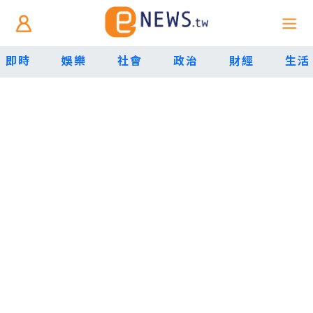
即時
娛樂
社會
政治
財經
生活