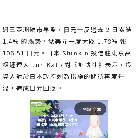
週三亞洲匯市早盤，日元一反過去 2 日累績
1.4% 的漲勢，兌美元一度大貶 1.78% 報
106.51 日元。日本 Shinkin 投信駐東京高
級經理人 Jun Kato 對《彭博社》表示，投
資人對於日本政府刺激措施的期待再度升
溫，造成日元回貶。
閱讀文章
arrow_forward_ios