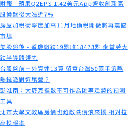
財報 - 蘋果Q2EPS 1.42美元App營收創新高
股價盤後大漲近7%
房屋加稅衝擊度加高11月地價稅開徵將再震撼
市場
美股盤後 - 道瓊微跌19點收18473點 麥當勞大
跌半導體領先
台股盤前－外資連13買 留意台灣50兩手策略
熱錢派對近尾聲？
彭淮南：大麥克指數不可作為匯率走勢的預測
工具
北市大學文教區房價也難敵跌價浪來撲 相對拉
高投報率