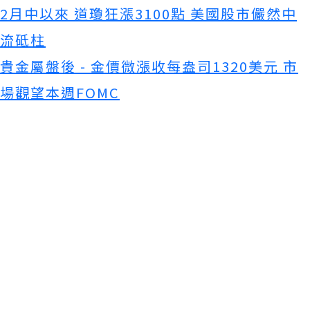
2月中以來 道瓊狂漲3100點 美國股市儼然中
流砥柱
貴金屬盤後 - 金價微漲收每盎司1320美元 市
場觀望本週FOMC