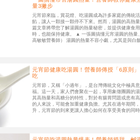
量3撇步
元宵節來臨，賞花燈、吃湯圓成為許多家庭的傳統活
餡，讓人一顆接一顆停不下來。然而，湯圓的高熱量
篇文章將帶您了解湯圓的熱量秘密，並提供健康食用
時，也能保持健康。 ▲ 一張圖搞懂元宵湯圓的熱
高敏敏營養師） 湯圓的熱量不容小覷，尤其是與白
飯約280大卡，相當於4顆甜湯
元宵節健康吃湯圓！營養師傳授「6原則
吃
元宵節，又稱「小過年」，是台灣傳統文化中極具意
福。這一天，家人們會聚在一起，享用象徵團圓的湯
其高熱量和高糖分的特性，對於有腸胃問題或患有高
的人來說，可能會加重健康負擔。尤其在過年期間，
升，元宵節的到來更讓人擔心如何在享受美食的同時
康吃湯圓的原則，讓您在享受美味的同時，也能
元宵節吃湯圓熱量爆表！營養師授甜、鹹