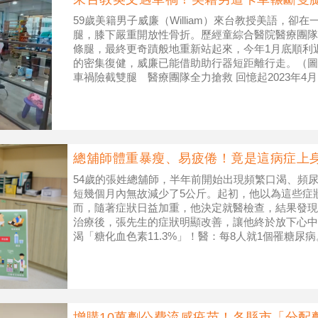
59歲美籍男子威廉（William）來台教授美語，卻
腿，膝下嚴重開放性骨折。歷經童綜合醫院醫療團隊
條腿，最終更奇蹟般地重新站起來，今年1月底順利返
的密集復健，威廉已能借助助行器短距離行走。（圖
車禍險截雙腿 醫療團隊全力搶救 回憶起2023年4
悸。當時他因嚴重
總舖師體重暴瘦、易疲倦！竟是這病症上身
54歲的張姓總舖師，半年前開始出現頻繁口渴、頻
短幾個月內無故減少了5公斤。起初，他以為這些症
而，隨著症狀日益加重，他決定就醫檢查，結果發現
治療後，張先生的症狀明顯改善，讓他終於放下心中大
渴「糖化血色素11.3%」！醫：每8人就1個罹糖尿
附屬醫院家庭醫學科
增購10萬劑公費流感疫苗！各縣市「分配劑