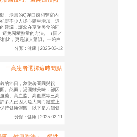
動。湯圓的Q彈口感和豐富內
卻讓不少人擔心體重增加。這
的建議，讓您在享受美食的同
量、避免囤積熱量的方法。（圖／
飯相比，更是讓人驚訝。一碗白
分類 : 健康 | 2025-02-12
」 三高患者選擇這時間點
義的節日，象徵著團圓與祝
圓。然而，湯圓雖美味，卻因
血糖、高血脂、高血壓等三高
許多人已因大魚大肉而體重上
保持健康體態。以下是六個健
分類 : 健康 | 2025-02-11
湯圓「健康吃法」 慢性