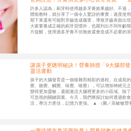
許多人認為，刷牙時使用越多牙膏效果越好。不過，
體衛教時，就分享了一個令人驚訝的事實：過度使用
期下來還有可能對牙齒造成傷害，導致牙齒表面出現
大家要養成正確的刷牙習慣外，也羅列出不同年齡階
片提醒，使用過多牙膏不但無效還會造成不必要的浪費。（示
牙醫哈比布經常透過T
讓孩子更聰明秘訣！營養師授「9大腦部發
靈活運動
孩子的大腦發育是一個複雜而精彩的過程。在成長的
覺、聽覺、觸覺、味覺、嗅覺），可以增加神經元之
變得更加靈敏，還能激活大腦裡更多的小區域。除了
可忽視的關鍵因素。今天，我們將探討如何透過飲食
活，專注力更佳，記憶力更強。 ▲ （圖／高敏敏營
發育的飲食 1. 雞蛋 雞蛋富含膽
一圖搞懂市售湯圓熱量！營養師教你健康