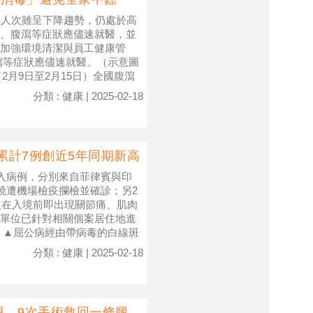
診人次雖呈下降趨勢，仍處於高
、腹瀉等症狀應儘速就醫，並
加強環境清潔與員工健康管
瀉等症狀應儘速就醫。（示意圖
週（2月9日至2月15日）全國腹瀉
分類 : 健康 | 2025-02-18
累計7例創近5年同期新高
移入病例，分別來自菲律賓與印
燒遭機場檢疫攔檢並確診；另2
人在入境前即出現關節痛、肌肉
單位已針對相關個案居住地進
 ▲屈公病經由帶病毒的白線斑
分類 : 健康 | 2025-02-18
腿 9次手術救回一條腿