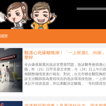
國際
醫護心死爆離職潮！「一上班接2、30床
壓榨
全台爆發嚴重的急診室壅塞問題，急診醫學會因擔心
職，昨（23）日罕見發文求救，今（24）日上午行
相關整備情形進行報告。對此，台北市聯合醫院胸腔
診主治醫師因為覺得現在的急診環境很危險，一上班
本記不得誰是誰，所以果斷決定離職，「等到環境安
▲ 一名急診主治醫師因為覺得現
武漢發現新病毒！具更強結合力、宿主範