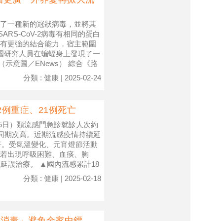
了一種新的冠狀病毒，並將其
ARS-CoV-2病毒有相同的蛋白
有更強的結合能力，宿主範圍
中國研究人員在蝙蝠身上發現了一
（示意圖／ENews） 綜合《路
分類 : 健康 | 2025-02-24
2例重症、21例死亡
15日）類流感門急診就診人次約
季同期次高。近期流感疫情持續延
符。受氣溫變化、元宵燈節活動
若出現呼吸困難、血痰、胸
延誤治療。 ▲國內流感累計18
分類 : 健康 | 2025-02-18
招消毒」避免全家中鏢