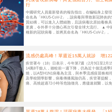
行
中國研究人員最新發表的報告指出，在蝙蝠身上發現
命名為「HKU5-CoV-2」，該病毒與導致新冠肺炎的S
質結構，可以進入人體細胞，且該病毒比原始毒株具
更廣，令外界十分擔心再次引發全球大流行。 ▲ 
種新的冠狀病毒，並將其命名為「HKU5-CoV-2」。
透
流感仍處高峰！單週近15萬人就診 增12
疾管署今（18）日表示，今年第7週（2月9日至2月
14萬8千餘人，雖較前一週下降，仍為近十個流感
燒，以A型H1N1病毒為主流，與本季流感疫苗株相
及學校開學影響，病毒傳播風險仍高，疾管署提醒，
痛、高燒超過72小時等危險徵兆，應儘速就醫，以免
1例死亡，其中90
單週28萬人腹瀉！諾羅病毒大爆發 「1