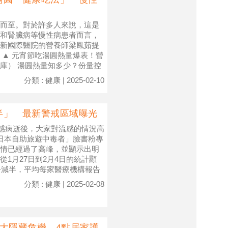
而至。對於許多人來說，這是
和腎臟病等慢性病患者而言，
新國際醫院的營養師梁鳳茹提
 ▲ 元宵節吃湯圓熱量爆表！營
庫） 湯圓熱量知多少？份量控
分類 : 健康 | 2025-02-10
半」 最新警戒區域曝光
感病逝後，大家對流感的情況高
日本自助旅遊中毒者」臉書粉專
情已經過了高峰，並顯示出明
1月27日到2月4日的統計顯
乎減半，平均每家醫療機構報告
分類 : 健康 | 2025-02-08
大隱藏危機 4點居家護