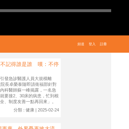
頻道
登入
註冊
」不記得誰是誰 嘆：不停
引發急診醫護人員大規模離
政院長卓榮泰隨即請衛福部針對
內科醫師蘇一峰揭露，一名急
就要接2、30床的病患，忙到根
全、制度友善一點再回來」。
分類 : 健康 | 2025-02-24
圍更廣 外界憂再掀大流