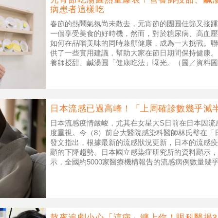
病患者這樣吃
春節的熱鬧氣氛尚未散去，元宵節的團圓佳節又接踵
一個享受美食的好時機，然而，對於糖尿病、高血壓
如何在品嚐美味的同時兼顧健康，成為一大挑戰。聯
供了一些實用建議，幫助大家在節日期間保持健康。
養師授甜、鹹湯圓「健康吃法」曝光。（圖／資料圖
制是關鍵 元宵節吃湯圓象徵著團
日本流感已過高峰！「上周確診數幾乎減
日本流感疫情嚴峻，尤其在女星大S日前在日本因流
度重視。今（8）前台大醫院感染科醫師林氏璧在「
發文指出，根據最新的流感狀況更新，日本的流感疫
顯的下降趨勢。日本國立感染症研究所的資料顯示，從
示，全國約5000家醫療機構報告的流感病例數量幾
5.87名患者，與前一週的1
熬夜追劇小心「這病」纏上你！眼科醫揭3