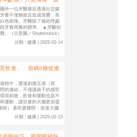
國外一位牙醫最近透過社交媒
牙膏不僅無效且造成浪費，長
白色斑塊。牙醫除了藉此呼籲
段牙膏用量的標準。 ▲牙醫拍
意圖／Shutterstock）
分類 : 健康 | 2025-02-14
育飲食」 加碼5種促進
過程中，透過刺激五感（視
間的連結，不僅讓孩子的感官
環境刺激，飲食和運動也是不
和運動，讓兒童的大腦更加靈
養師） 多吃更聰明：促進大腦
分類 : 健康 | 2025-02-13
煮湯圓技巧、避開囤積熱