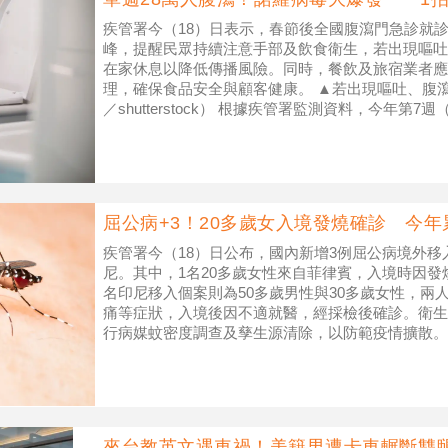
疾管署今（18）日表示，春節後全國腹瀉門急診就
峰，提醒民眾持續注意手部及飲食衛生，若出現嘔吐
在家休息以降低傳播風險。同時，餐飲及旅宿業者應
理，確保食品安全與顧客健康。 ▲若出現嘔吐、腹
／shutterstock） 根據疾管署監測資料，今年第7
門急診就診人次達
屈公病+3！20多歲女入境發燒確診 今年
疾管署今（18）日公布，國內新增3例屈公病境外
尼。其中，1名20多歲女性來自菲律賓，入境時因發
名印尼移入個案則為50多歲男性與30多歲女性，兩
痛等症狀，入境後因不適就醫，經採檢後確診。衛生
行病媒蚊密度調查及孳生源清除，以防範疫情擴散。
蚊或埃及斑蚊叮咬傳播，潛伏
來台教英文遇車禍！美籍男遭卡車輾斷雙