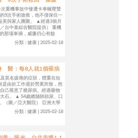
在一次重機事故中慘遭卡車輾壓雙
的9次手術搶救，他不僅保住一
美與家人團聚。 ▲經過3個月
／台中童綜合醫院提供） 重機
月的那場車禍，威廉仍心有餘
分類 : 健康 | 2025-02-18
 醫：每8人就1個罹病
尿及莫名疲倦的症狀，體重在短
狀是由於工作過於勞累所致，然
自己罹患了糖尿病。經過藥物
石。 ▲ 54歲總舖師頻尿、口
病。（圖／亞大醫院） 亞洲大學
分類 : 健康 | 2025-02-18
量」曝光 台北市獲1.1