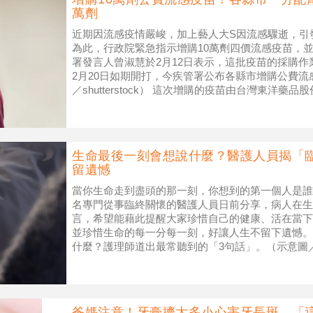
萬劑
近期因流感疫情嚴峻，加上藝人大S因流感驟逝，引
為此，行政院緊急指示增購10萬劑四價流感疫苗，
署發言人曾淑慧於2月12日表示，這批疫苗的採購作
2月20日如期開打，今疾管署公布各縣市增購公費流
／shutterstock） 這次增購的疫苗由台灣東洋
養疫苗適
生命最後一刻會想說什麼？醫護人員揭「
留遺憾
當你生命走到盡頭的那一刻，你想到的第一個人是誰
名專門從事臨終關懷的醫護人員日前分享，病人在生
言，希望能藉此提醒大家珍惜自己的健康、活在當下
並珍惜生命的每一分每一刻，好讓人生不留下遺憾。
什麼？護理師道出最常聽到的「3句話」。（示意圖／
《Daily Mail》報導，美國
爸媽注意！牙膏擠太多小心害牙長斑 「