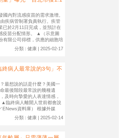
發國內對流感疫苗的需求激增。
並由疾病管制署負責執行。疾管
業已於2月11日完成，並預計在
感疫苗分配情形。 ▲（示意圖
藥品股份有限公司得標，供應的細胞培
分類 : 健康 | 2025-02-17
臨終病人最常說的3句」不
？最想說的話是什麼？美國一
命最後階段最常說的幾種遺
，及時向摯愛的人表達情感，
 ▲臨終病人離開人世前都會說
ENews資料庫） 根據外媒
分類 : 健康 | 2025-02-14
這年齡層」只需薄薄一層