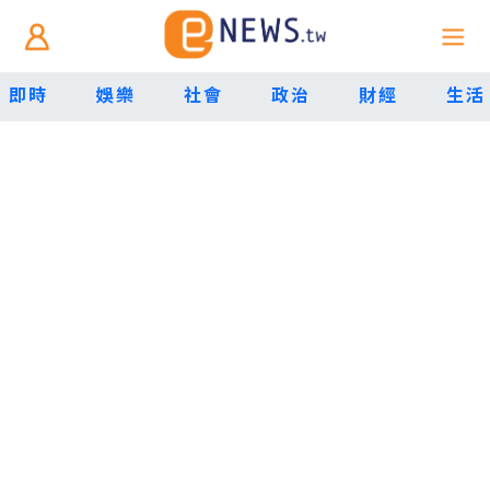
即時
娛樂
社會
政治
財經
生活