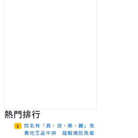
熱門排行
姓名有「真、淑、美、麗」免
1
費吃王品牛排 龍蝦嫩煎魚套