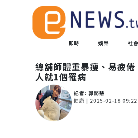
即時
娛樂
社
總舖師體重暴瘦、易疲倦
人就1個罹病
記者:
郭懿慧
健康
|
2025-02-18 09:22