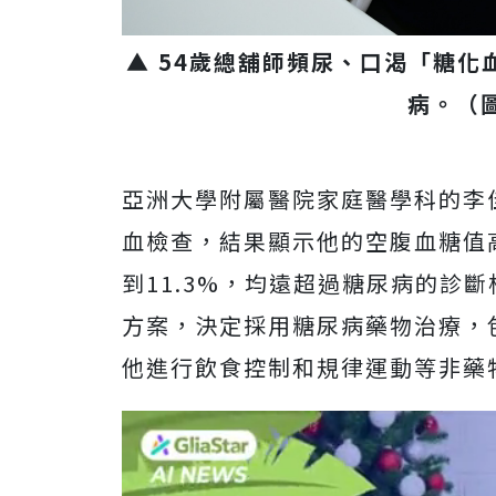
▲ 54歲總舖師頻尿、口渴「糖化
病。（
亞洲大學附屬醫院家庭醫學科的李
血檢查，結果顯示他的空腹血糖值高
到11.3%，均遠超過糖尿病的診
方案，決定採用糖尿病藥物治療，
他進行飲食控制和規律運動等非藥