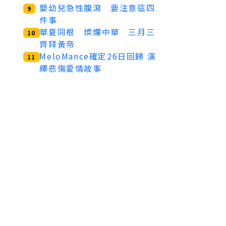
嬰幼兒急性腹瀉 要注意這四
9
件事
華夏同根 燦爛中華 三月三
10
齊拜黃帝
MeloMance確定26日回歸 演
11
繹悲傷愛情故事