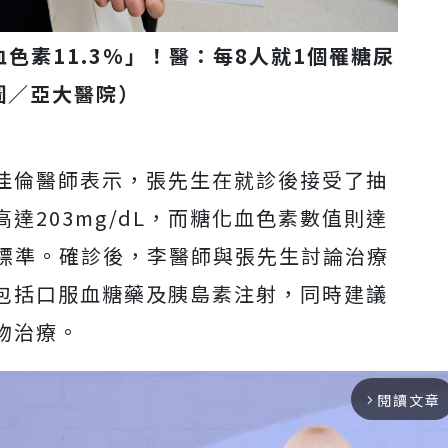
血色素11.3%」！醫：每8人就1個罹糖尿
圖／亞大醫院）
佳倫醫師表示，張先生在就診後接受了抽
達203mg/dL，而糖化血色素數值則達
斷標準。確診後，李醫師與張先生討論治療
包括口服血糖藥及胰島素注射，同時建議
物治療。
閱讀文章
arrow_forward_ios