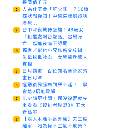
餐價值千元
人為什麼會「肝火旺」？10種
2
症狀報你知！中醫這樣辯證與
治療...
台中深夜驚傳墜樓！48歲女
3
「租屋處陽台墜落」當場身
亡 尪連夜南下認屍
獨家／彰化小兄妹癌父猝逝！
4
生母挨批冷血 女兒駁斥驚人
真相
日月談畫 百位知名藝術家齊
5
畫日月潭
運動後肩膀痛到舉不起？ 學
6
會這2招能緩解
比史詩更壯闊！還沒複習就先
7
來看看《復仇者聯盟3》五大
看點吧
【浪人木雕手番外篇】夫三度
8
離家 她為何不生氣不放棄？