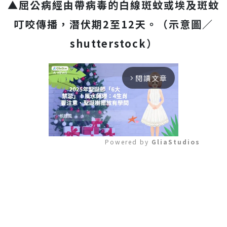
▲屈公病經由帶病毒的白線斑蚊或埃及斑蚊
叮咬傳播，潛伏期2至12天。
（示意圖／
shutterstock
）
閱讀文章
arrow_forward_ios
Powered by 
GliaStudios
Mute