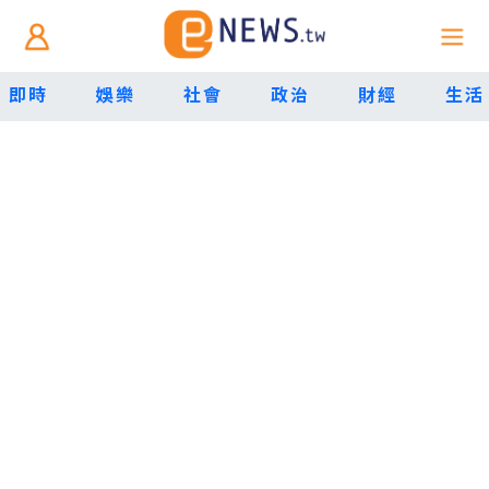
即時
娛樂
社會
政治
財經
生活