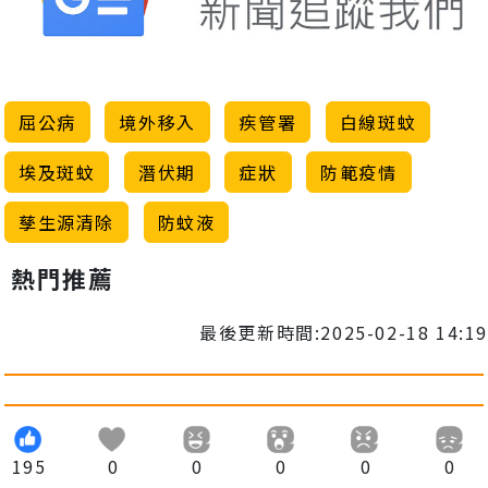
屈公病
境外移入
疾管署
白線斑蚊
埃及斑蚊
潛伏期
症狀
防範疫情
孳生源清除
防蚊液
熱門推薦
最後更新時間:2025-02-18 14:19
195
0
0
0
0
0