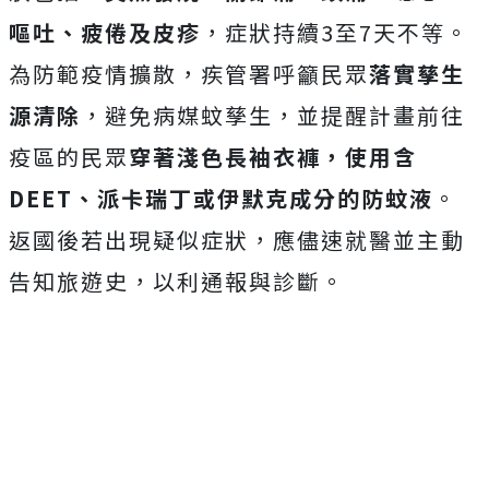
嘔吐、疲倦及皮疹
，症狀持續3至7天不等。
為防範疫情擴散，疾管署呼籲民眾
落實孳生
源清除
，避免病媒蚊孳生，並提醒計畫前往
疫區的民眾
穿著淺色長袖衣褲，使用含
DEET、派卡瑞丁或伊默克成分的防蚊液
。
返國後若出現疑似症狀，應儘速就醫並主動
告知旅遊史，以利通報與診斷。