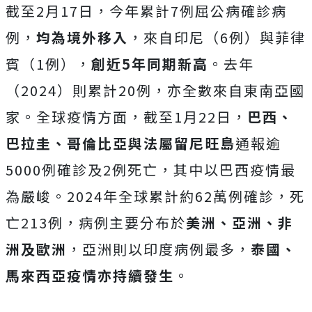
截至2月17日，今年累計7例屈公病確診病
例，
均為境外移入
，來自印尼（6例）與菲律
賓（1例），
創近5年同期新高
。去年
（2024）則累計20例，亦全數來自東南亞國
家。全球疫情方面，截至1月22日，
巴西、
巴拉圭、哥倫比亞與法屬留尼旺島
通報逾
5000例確診及2例死亡，其中以巴西疫情最
為嚴峻。2024年全球累計約62萬例確診，死
亡213例，病例主要分布於
美洲、亞洲、非
洲及歐洲
，亞洲則以印度病例最多，
泰國、
馬來西亞疫情亦持續發生
。