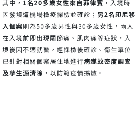
其中，
1名20多歲女性來自菲律賓
，入境時
因發燒遭機場檢疫攔檢並確診；
另2名印尼移
入個案
則為50多歲男性與30多歲女性，兩人
在入境前即出現關節痛、肌肉痛等症狀，入
境後因不適就醫，經採檢後確診。衛生單位
已針對相關個案居住地進行
病媒蚊密度調查
及孳生源清除
，以防範疫情擴散。