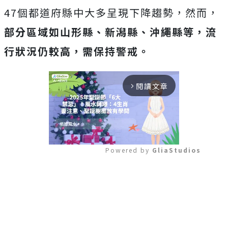
47個都道府縣中大多呈現下降趨勢，然而，
部分區域如山形縣、新潟縣、沖繩縣等，流
行狀況仍較高，需保持警戒。
閱讀文章
arrow_forward_ios
Powered by 
GliaStudios
Mute