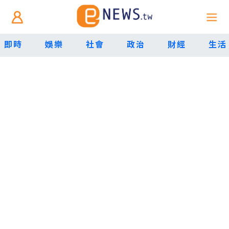
即時
娛樂
社會
政治
財經
生活