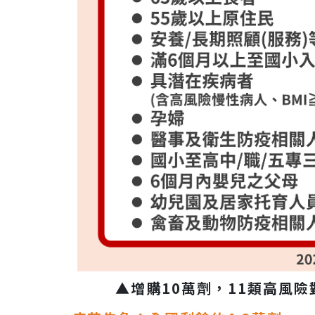
▲增購10萬劑，11類高風