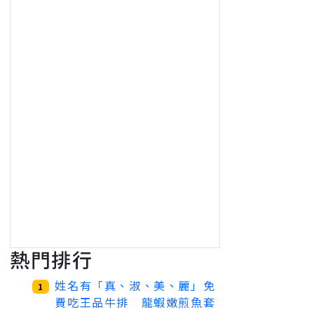
熱門排行
姓名有「真、淑、美、麗」免
1
費吃王品牛排 龍蝦嫩煎魚套