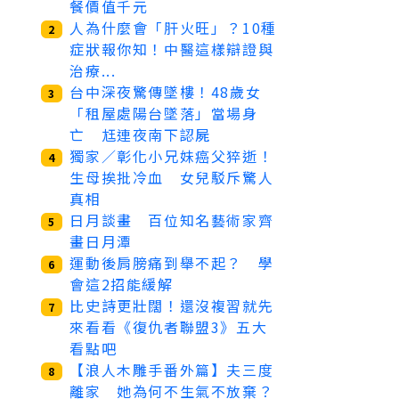
餐價值千元
人為什麼會「肝火旺」？10種
2
症狀報你知！中醫這樣辯證與
治療...
台中深夜驚傳墜樓！48歲女
3
「租屋處陽台墜落」當場身
亡 尪連夜南下認屍
獨家／彰化小兄妹癌父猝逝！
4
生母挨批冷血 女兒駁斥驚人
真相
日月談畫 百位知名藝術家齊
5
畫日月潭
運動後肩膀痛到舉不起？ 學
6
會這2招能緩解
比史詩更壯闊！還沒複習就先
7
來看看《復仇者聯盟3》五大
看點吧
【浪人木雕手番外篇】夫三度
8
離家 她為何不生氣不放棄？