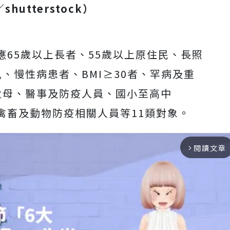
／
shutterstock
）
65歲以上長者、55歲以上原住民、長照
、慢性病患者、BMI≥30者、罕病及重
父母、醫事及防疫人員、國小至高中
禽畜及動物防疫相關人員等11類對象。
閱讀文章
arrow_forward_ios