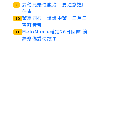
嬰幼兒急性腹瀉 要注意這四
9
件事
華夏同根 燦爛中華 三月三
10
齊拜黃帝
MeloMance確定26日回歸 演
11
繹悲傷愛情故事