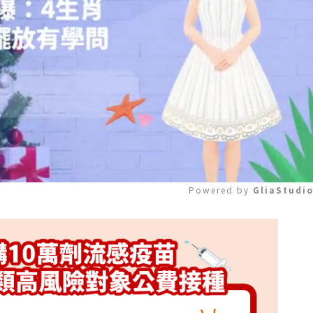
Powered by 
GliaStudi
Mute