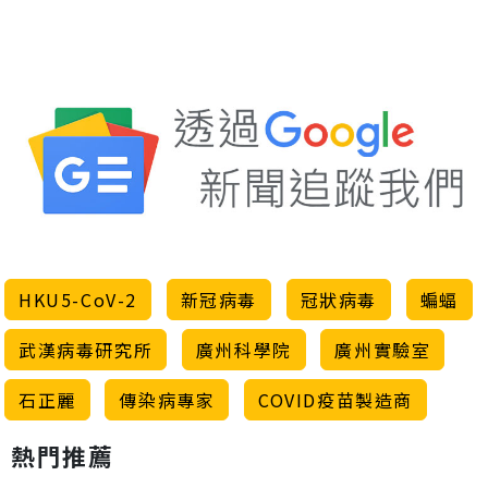
HKU5-CoV-2
新冠病毒
冠狀病毒
蝙蝠
武漢病毒研究所
廣州科學院
廣州實驗室
石正麗
傳染病專家
COVID疫苗製造商
熱門推薦