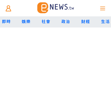
即時
娛樂
社會
政治
財經
生活