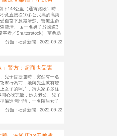
南下148公里（通霄路段）時，
秒竟直接從10多公尺高的高架
受傷當下意識清楚、暫無生命
查釐清。 ▲一名男子於國道3
Shutterstock） 苗栗縣
分類 : 社會新聞 | 2022-09-22
孩」警方：超商也受害
、兒子搭捷運時，突然有一名
攻擊行為前，她與先生就有發
上女子的照片，請大家多多注
事開心吃完飯，她與老公、兒子
準備進閘門時，一名陌生女子
分類 : 社會新聞 | 2022-09-22
華、W飯店18天被逮