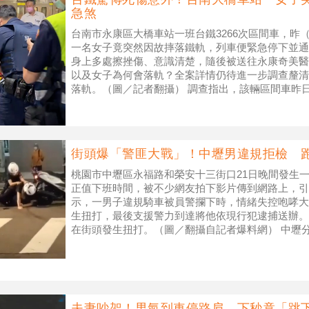
急煞
台南市永康區大橋車站一班台鐵3266次區間車，昨（
一名女子竟突然因故摔落鐵軌，列車便緊急停下並通
身上多處擦挫傷、意識清楚，隨後被送往永康奇美醫
以及女子為何會落軌？全案詳情仍待進一步調查釐清
落軌。（圖／記者翻攝） 調查指出，該輛區間車昨日
時，站務人員突然
街頭爆「警匪大戰」！中壢男違規拒檢 
桃園市中壢區永福路和榮安十三街口21日晚間發生
正值下班時間，被不少網友拍下影片傳到網路上，引
示，一男子違規騎車被員警攔下時，情緒失控咆哮大
生扭打，最後支援警力到達將他依現行犯逮捕送辦。
在街頭發生扭打。（圖／翻攝自記者爆料網） 中壢分
間18時40分許經過永福路與
夫妻吵架！男氣到車停路肩 下秒竟「跳下