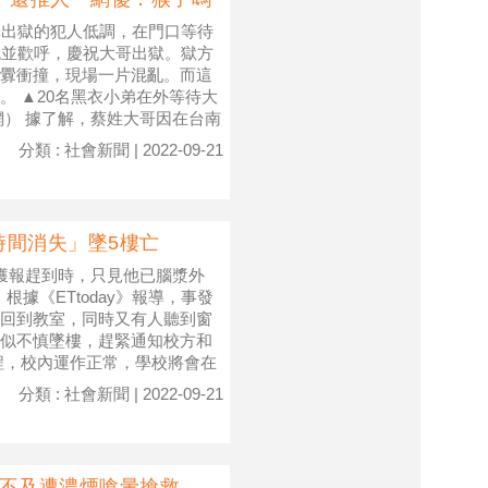
釋出獄的犯人低調，在門口等待
炮並歡呼，慶祝大哥出獄。獄方
釁衝撞，現場一片混亂。而這
 ▲20名黑衣小弟在外等待大
網） 據了解，蔡姓大哥因在台南
分類 : 社會新聞 | 2022-09-21
時間消失」墜5樓亡
獲報趕到時，只見他已腦漿外
據《ETtoday》報導，事發
回到教室，同時又有人聽到窗
似不慎墜樓，趕緊通知校方和
程，校內運作正常，學校將會在
分類 : 社會新聞 | 2022-09-21
生不及遭濃煙嗆暈搶救