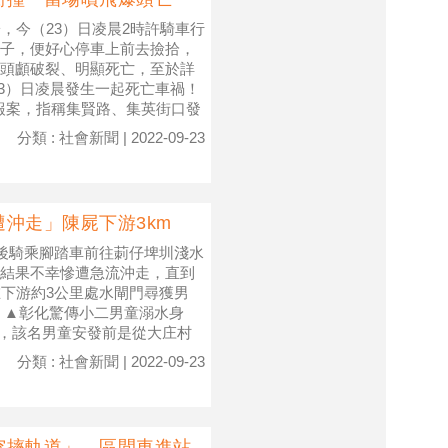
，今（23）日凌晨2時許騎車行
子，便好心停車上前去撿拾，
頭顱破裂、明顯死亡，至於詳
3）日凌晨發生一起死亡車禍！
獲報案，指稱集賢路、集英街口發
分類 : 社會新聞 | 2022-09-23
沖走」陳屍下游3km
學後騎乘腳踏車前往莿仔埤圳淺水
結果不幸慘遭急流沖走，直到
在下游約3公里處水閘門尋獲男
 ▲彰化驚傳小二男童溺水身
 據悉，該名男童安發前是從大庄村
分類 : 社會新聞 | 2022-09-23
突摔軌道」 區間車進站