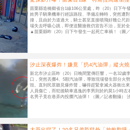
苗栗縣造橋鄉省台1線106公里處，昨（20）日下午
姓男子騎乘機車行經該路段、準備左轉時，突然遭對
撞，且由於力道過大，騎士甚至直接噴飛好幾公尺距
場失去呼吸心跳，即便送醫搶救仍宣告不治，至於全
▲苗栗縣昨（20）日下午發生一起死亡車禍！（圖／
名肇事的25歲林姓駕
汐止深夜爆炸！嫌竟「扔4汽油彈」縱火
新北市汐止區昨（20）日晚間驚傳巨響，一名32歲李
口，突然丟擲4、5顆汽油彈，導致現場發生部分火
毀。直到民眾聽見爆炸聲，嚇得趕緊拿滅火器衝出來
人員傷亡，而犯後騎車逃逸的李男則於約莫1小時左
名男子竟在巷弄內投擲汽油彈！（圖／記者翻攝） 汐
時許接獲報案，指稱汐止區茄苳
大哥出獄了！20名兄弟監獄外「放炮歡呼