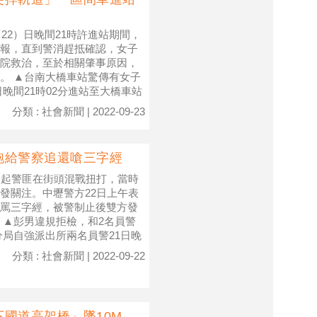
22）日晚間21時許進站期間，
報，直到警消趕抵確認，女子
院救治，至於相關肇事原因，
。 ▲台南大橋車站驚傳有女子
晚間21時02分進站至大橋車站
分類 : 社會新聞 | 2022-09-23
跑給警察追還嗆三字經
一起警匪在街頭混戰扭打，當時
發關注。中壢警方22日上午表
罵三字經，被警制止後雙方發
 ▲彭男違規拒檢，和2名員警
局自強派出所兩名員警21日晚
分類 : 社會新聞 | 2022-09-22
國道高架橋」墜10M