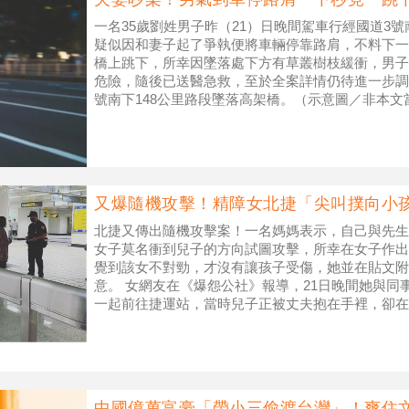
一名35歲劉姓男子昨（21）日晚間駕車行經國道3號
疑似因和妻子起了爭執便將車輛停靠路肩，不料下一
橋上跳下，所幸因墜落處下方有草叢樹枝緩衝，男子
危險，隨後已送醫急救，至於全案詳情仍待進一步調
號南下148公里路段墜落高架橋。（示意圖／非本文當事者／
消防局第
又爆隨機攻擊！精障女北捷「尖叫撲向小
北捷又傳出隨機攻擊案！一名媽媽表示，自己與先生
女子莫名衝到兒子的方向試圖攻擊，所幸在女子作出
覺到該女不對勁，才沒有讓孩子受傷，她並在貼文附
意。 女網友在《爆怨公社》報導，21日晚間她與同
一起前往捷運站，當時兒子正被丈夫抱在手裡，卻在
突然大叫衝向先生與兒子的方向試圖攻擊
中國億萬富豪「帶小三偷渡台灣」！爽住文