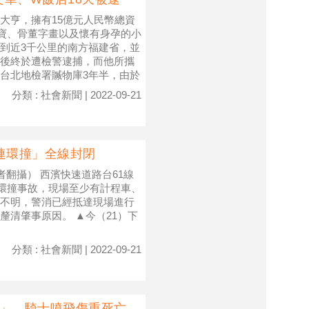
大亨，擁有15億元人民幣總資
財寶、骨董字畫以及懷有身孕的小
到近3千公里的南方福建省，並
天後終於遭檢警逮捕，而他所攜
台北地檢署贓物庫3年半，由於
分類 : 社會新聞 | 2022-09-21
連環撞」全線封閉
者翻攝） 西濱快速道路台61線
連環撞事故，現場至少有計程車、
不明，警消已經抵達現場進行
清肇事原因。 ▲今（21）下
分類 : 社會新聞 | 2022-09-21
撞」 騎士噴飛傷重死亡