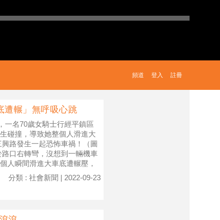
頻道
登入
註冊
底遭輾」無呼吸心跳
，一名70歲女騎士行經平鎮區
生碰撞，導致她整個人滑進大
三興路發生一起恐怖車禍！（圖
於路口右轉彎，沒想到一輛機車
個人瞬間滑進大車底遭輾壓，
分類 : 社會新聞 | 2022-09-23
滾滾