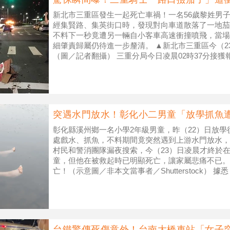
新北市三重區發生一起死亡車禍！一名56歲黎姓男子
經集賢路、集英街口時，發現對向車道散落了一地茄
不料下一秒竟遭另一輛自小客車高速衝撞噴飛，當場
細肇責歸屬仍待進一步釐清。 ▲新北市三重區今（2
（圖／記者翻攝） 三重分局今日凌晨02時37分接
生一起交通事故，
突遇水門放水！彰化小二男童「放學抓魚遭
彰化縣溪州鄉一名小學2年級男童，昨（22）日放
處戲水、抓魚，不料期間竟突然遇到上游水門放水，
村民和警消團隊漏夜搜索，今（23）日凌晨才終於
童，但他在被救起時已明顯死亡，讓家屬悲痛不已。
亡！（示意圖／非本文當事者／Shutterstock）
戰車公園旁的一個水
台鐵驚傳死傷意外！台南大橋車站「女子