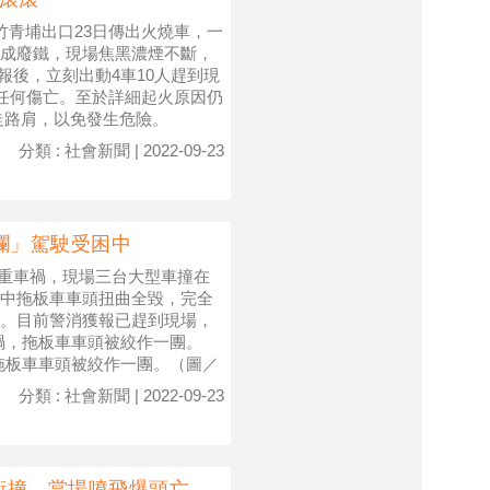
竹青埔出口23日傳出火燒車，一
成廢鐵，現場焦黑濃煙不斷，
通報後，立刻出動4車10人趕到現
成任何傷亡。至於詳細起火原因仍
走路肩，以免發生危險。
分類 : 社會新聞 | 2022-09-23
爛」駕駛受困中
嚴重車禍，現場三台大型車撞在
中拖板車車頭扭曲全毀，完全
。目前警消獲報已趕到現場，
禍，拖板車車頭被絞作一團。
拖板車車頭被絞作一團。（圖／
分類 : 社會新聞 | 2022-09-23
衝撞 當場噴飛爆頭亡