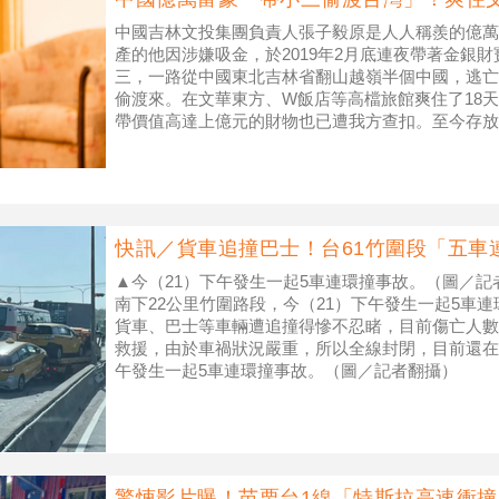
中國吉林文投集團負責人張子毅原是人人稱羨的億萬
產的他因涉嫌吸金，於2019年2月底連夜帶著金銀
三，一路從中國東北吉林省翻山越嶺半個中國，逃亡
偷渡來。在文華東方、W飯店等高檔旅館爽住了18
帶價值高達上億元的財物也已遭我方查扣。至今存放
中方仍已讀不回，檢方目前尚
快訊／貨車追撞巴士！台61竹圍段「五車
▲今（21）下午發生一起5車連環撞事故。（圖／記
南下22公里竹圍路段，今（21）下午發生一起5車
貨車、巴士等車輛遭追撞得慘不忍睹，目前傷亡人數
救援，由於車禍狀況嚴重，所以全線封閉，目前還在釐
午發生一起5車連環撞事故。（圖／記者翻攝）
驚悚影片曝！苗栗台1線「特斯拉高速衝