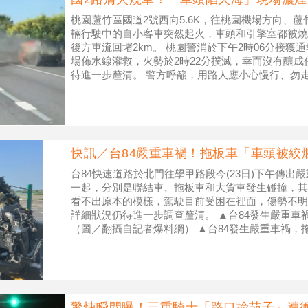
桃園蘆竹區國道2號西向5.6K，往桃園機場方向、蘆
輛行駛中的自小客車突然起火，車頭和引擎室都被燒
後方車流回堵2km。 桃園警消於下午2時06分接獲
場佈水線灌救，火勢於2時22分撲滅，幸而沒有釀
待進一步釐清。 警方呼籲，用路人應小心慢行、勿
快訊／台84嚴重車禍！拖板車「車頭被絞
台84快速道路於北門往學甲路段今(23日)下午傳出
一起，分別是聯結車、拖板車和大貨車發生碰撞，其
看不出原本的模樣，駕駛目前受困在裡面，傷勢不明
詳細狀況仍待進一步調查釐清。 ▲台84發生嚴重車
（圖／翻攝自記者爆料網） ▲台84發生嚴重車禍，
翻攝自記者爆料網） ▲
驚悚瞬間曝！三重騎士「路口撿茄子」遭