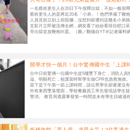
一名蔡姓更生人在20日下午假釋出獄，不如一般假
蔡姓更生人的是將近20名「小弟」！他們準備了鞭
人員見狀立刻上前阻攔，沒想到卻遭到這幾名小弟挑
支影片立即被流傳全網，網友看了紛紛看得目瞪口呆。
哥出獄並放鞭炮叫囂。（圖／翻攝自YT＠記者爆料
二監服刑，20日下午假釋出
開學才快一個月！台中驚傳國中生「上課
台中日前驚傳一位國中生從5樓墜下身亡，消防人員
溢、明顯死亡，校護當時幫學生做CPR也急救無效。 根
當下是下午第一節上課時間，該位男學生卻遲遲沒有
外有東西墜落聲因，學校餐廳員工率先發現該學生疑
警消。 教育局透露事發第一時間並未有學生目睹過
放學前入班進行輔導，並持續
板橋旅館「單人房」凌晨火災！2住客逃