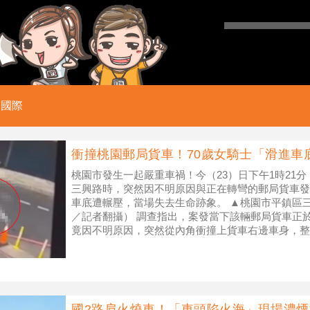
國際
衝撞桃園郵局貨車！70歲女騎士「滑進車
桃園市發生一起嚴重車禍！今（23）日下午1時21分
三興路時，突然因不明原因與正在轉彎的郵局貨車發
車底遭輾壓，當場失去生命跡象。 ▲桃園市平鎮區
／記者翻攝） 調查指出，案發當下該輛郵局貨車正
竟因不明原因，突然從內角衝撞上貨車右邊車身，整
當場失去生命跡象。 警消獲報
國2路肩火燒車！「車頭陷火海」現場濃煙