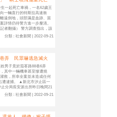
發生一起死亡車禍，一名62歲王
向一輛直行的特斯拉高速衝
離遠倒地，頭部滿是血跡、當
案詳情仍待警方進一步釐清。
記者翻攝） 警方調查指出，該
分類 : 社會新聞 | 2022-09-21
燒巷弄 民眾嚇逃急滅火
姓男子竟於茄苳路88巷6弄
勢，其中一輛機車甚至慘遭燒
灌救，所幸全案並未造成任何
右遭逮捕。 ▲新北市汐止區一
止分局長安派出所昨日晚間21
分類 : 社會新聞 | 2022-09-21
」還推人 網傻：猴子嗎