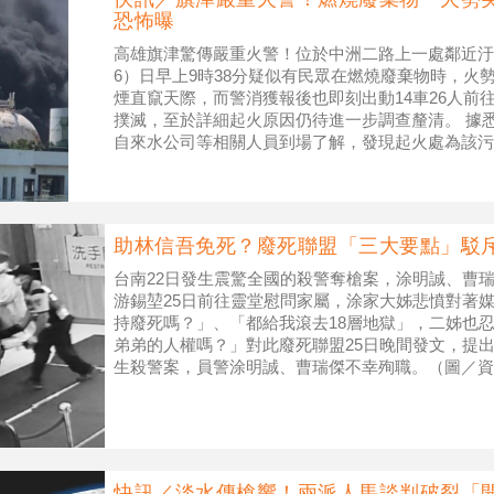
恐怖曝
高雄旗津驚傳嚴重火警！位於中洲二路上一處鄰近汙
6）日早上9時38分疑似有民眾在燃燒廢棄物時，火
煙直竄天際，而警消獲報後也即刻出動14車26人前
撲滅，至於詳細起火原因仍待進一步調查釐清。 據
自來水公司等相關人員到場了解，發現起火處為該污
時疑似是正於戶外空地燃燒塑料
助林信吾免死？廢死聯盟「三大要點」駁
台南22日發生震驚全國的殺警奪槍案，涂明誠、曹
游錫堃25日前往靈堂慰問家屬，涂家大姊悲憤對著
持廢死嗎？」、「都給我滾去18層地獄」，二姊也
弟弟的人權嗎？」對此廢死聯盟25日晚間發文，提出
生殺警案，員警涂明誠、曹瑞傑不幸殉職。（圖／資
到，「針對所有的重大刑事
快訊／淡水傳槍響！兩派人馬談判破裂「