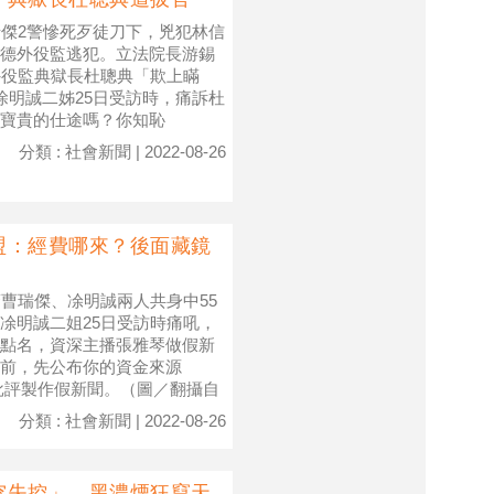
瑞傑2警慘死歹徒刀下，兇犯林信
德外役監逃犯。立法院長游錫
外役監典獄長杜聰典「欺上瞞
涂明誠二姊25日受訪時，痛訴杜
寶貴的仕途嗎？你知恥
分類 : 社會新聞 | 2022-08-26
盟：經費哪來？後面藏鏡
曹瑞傑、凃明誠兩人共身中55
凃明誠二姐25日受訪時痛吼，
點名，資深主播張雅琴做假新
前，先公布你的資金來源
批評製作假新聞。（圖／翻攝自
分類 : 社會新聞 | 2022-08-26
突失控」 黑濃煙狂竄天