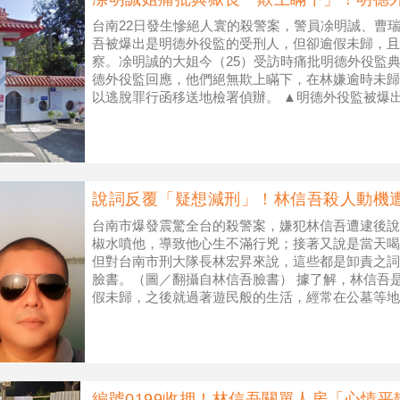
台南22日發生慘絕人寰的殺警案，警員凃明誠、曹
吾被爆出是明德外役監的受刑人，但卻逾假未歸，且
察。凃明誠的大姐今（25）受訪時痛批明德外役監
德外役監回應，他們絕無欺上瞞下，在林嫌逾時未歸
以逃脫罪行函移送地檢署偵辦。 ▲明德外役監被爆
清幽。（圖／Google Map
說詞反覆「疑想減刑」！林信吾殺人動機
台南市爆發震驚全台的殺警案，嫌犯林信吾遭逮後說
椒水噴他，導致他心生不滿行兇；接著又說是當天喝
但對台南市刑大隊長林宏昇來說，這些都是卸責之詞
臉書。（圖／翻攝自林信吾臉書） 據了解，林信吾
假未歸，之後就過著遊民般的生活，經常在公墓等地
明誠尋獲時，也正在喝酒，因抵抗返
編號0199收押！林信吾關單人房「心情