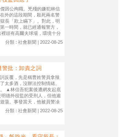
瑞傑因公殉職。兇殘的嫌犯林信
在外的這段期間，殺死兩名警
典獄長「欺上瞞下」。對此，明
第一時間，就已經通報警方，
出裡頭有高爾夫球場，環境十分
分類 : 社會新聞 | 2022-08-25
遭警批：卸責之詞
詞反覆，先是稱曹姓警員拿辣
了太多酒，沒辦法控制情緒。
。 ▲林信吾犯案後遭網友起底
是明德外役監的受刑人，但他逾
遊蕩。事發當天，他被員警凃
分類 : 社會新聞 | 2022-08-25
平靜」飯吃光 看守所長：