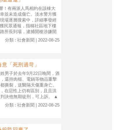
槍響！有兩派人馬相約在該棟大
幸並未造成傷亡。淡水警方獲
現場逐層搜索中，詳細事發經
分接獲民眾通報，指稱社區地下樓
路所長到場，逮捕開槍涉嫌開
分類 : 社會新聞 | 2022-08-25
悔意「死刑過苛」
姓男子於去年9月22日晚間，酒
踢，還持肉槌、電鍋等物品重擊
腸都撕裂，送醫隔天傷重身亡。
，在惡性上仍有區別，且且洪
判決他無期徒刑，可上訴。 ▲
分類 : 社會新聞 | 2022-08-25
外役監回應了