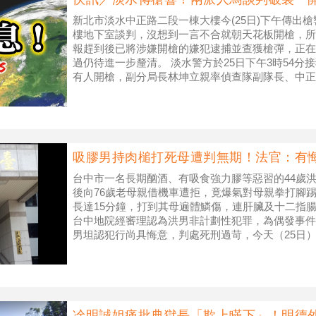
新北市淡水中正路二段一棟大樓今(25日)下午傳出
樓地下室談判，沒想到一言不合就朝天花板開槍，所
報趕到後已將涉嫌開槍的嫌犯逮捕並查獲槍彈，正在
過仍待進一步釐清。 淡水警方於25日下午3時54
有人開槍，副分局長林坤立親率偵查隊副隊長、中正
槍的38歲陳嫌，並起出手槍1
吸膠男持肉槌打死母遭判無期！法官：有
台中市一名長期酗酒、有吸食強力膠等惡習的44歲洪
後向76歲老母親借機車遭拒，竟爆氣對母親拳打腳
長達15分鐘，打到其母遍體鱗傷，連肝臟及十二指
台中地院經審理認為洪男非計劃性犯罪，為偶發事件
男坦認犯行尚具悔意，判處死刑過苛，今天（25日）
44歲洪男向母親借機車遭
凃明誠姐痛批典獄長「欺上瞞下」！明德