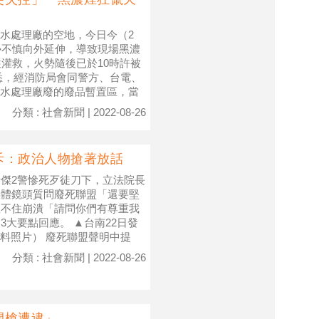
水處理廠的空地，今日今（2
勢不慎向外延伸，導致現場黑濃
往灌救，火勢隨後已於10時許被
悉，經消防局會同警方、台電、
水處理廠廢的廢品暫置區，當
分類 : 社會新聞 | 2022-08-26
斥：政治人物搶著放話
瑞傑2警慘死歹徒刀下，立法院長
媒體鏡頭質問廢死聯盟「還要堅
忍不住崩潰「請問你們有尊重我
3大要點回應。 ▲台南22日發
料照片） 廢死聯盟聲明中提
分類 : 社會新聞 | 2022-08-26
開槍遭逮」