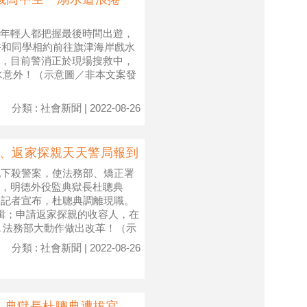
年輕人都把握最後時間出遊，
午和同學相約前往旗津海岸戲水
，目前警消正於現場搜救中，
水意外！（示意圖／非本文案發
分類 : 社會新聞 | 2022-08-26
緝、返家探親天天警局報到
犯下殺警案，使法務部、矯正署
，明德外役監典獄長杜聰典
開記者宣布，杜聰典調離現職。
緝；申請返家探親的收容人，在
▲法務部大動作做出改革！（示
分類 : 社會新聞 | 2022-08-26
！典獄長杜聰典遭拔官