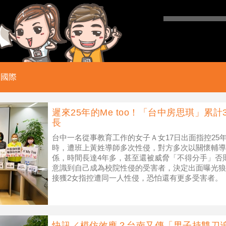
國際
遲來25年的Me too！「台中房思琪」累
長
台中一名從事教育工作的女子Ａ女17日出面指控25
時，遭班上黃姓導師多次性侵，對方多次以關懷輔導
係，時間長達4年多，甚至還被威脅「不得分手」否
意識到自己成為校院性侵的受害者，決定出面曝光狼
接獲2女指控遭同一人性侵，恐怕還有更多受害者。 
者，黃姓狼師已當校長。（圖／翻
快訊／模仿效應？台南又傳「男子持雙刀