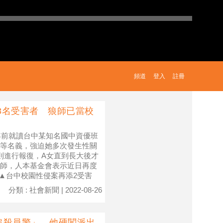
頻道
登入
註冊
計3名受害者 狼師已當校
年前就讀台中某知名國中資優班
等名義，強迫她多次發生性關
則進行報復，A女直到長大後才
師，人本基金會表示近日再度
▲台中校園性侵案再添2受害
分類 : 社會新聞 | 2022-08-26
追殺員警」 他硬闖派出