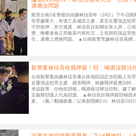
適應沒問題
殺害台南2名警察的凶嫌林信吾昨（24日）下午召
等罪嫌重大，有逃亡及滅證之虞，甚至反覆強盜犯罪
守所收押，所方透露，林信吾目前關在單人房，心情
憊，晚餐進食正常飯菜均有吃完，之前因犯強盜罪曾
生，適應上應無問題。 ▲台南殺警兇嫌林信吾落網，
（圖／翻攝自臉書／真晨報‧真有這
殺警案林信吾收羈押庭！辯：喝酒沒辦法
台南殺警案凶嫌林信吾遭台南地院認定涉犯殺人等罪
反覆強盜犯罪之虞，裁准羈押。林嫌羈押庭應訊時，
承認殺警，但他也辯稱，喝酒後沒辦法控制。據了解
定義務辯護人代為辯護。 ▲林信吾於羈押庭辯稱因
案。（圖／翻攝臉書／記者新聞網2.0） 林信吾23
組成的專案小組進行長達8小時
涂警大姊悲憤飆罵廢死「下18層地獄」！