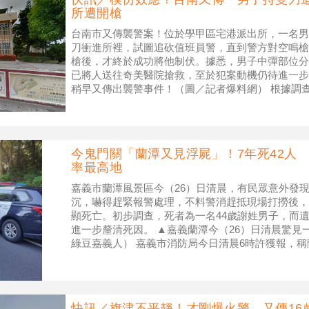
所遭開槍
台南市又傳襲警案！位於學甲區宅港派出所，一名男
刀衝進所裡，試圖追砍值班員警，直到警方對空鳴槍
槍後，才終於成功將他制伏。據悉，男子中彈部位分
已將人送往奇美醫院搶救，至於犯案動機仍待進一步調
稍早又傳出襲警事件！（圖／記者爆料網） 根據調
警，今日下午15時許擔服
今鬼門關「蘭潭又見浮屍」！7年死42人
率最高地
嘉義市蘭潭風景區今（26）日清晨，有民眾意外發
沉，嚇得趕緊報警處理，不料警消趕抵現場打撈後，
顯死亡。初步調查，死者為一名44歲謝姓男子，而
進一步釐清死因。 ▲嘉義蘭潭今（26）日清晨驚見
綠豆嘉義人） 嘉義市消防局今日清晨6時許獲報，
因此即刻派遣人車前往救援，並於
快訊／旗津不平靜！才剛爆火警 又傳16