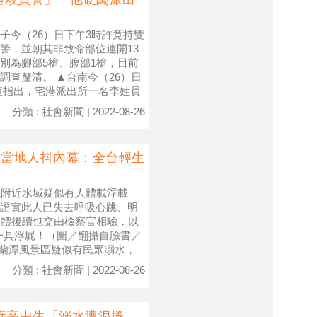
子今（26）日下午3時許竟持雙
警，並朝其非致命部位連開13
別為腳部5槍、腹部1槍，目前
查釐清。 ▲台南今（26）日
查指出，宅港派出所一名李姓員
分類 : 社會新聞 | 2022-08-26
 當地人抖內幕：全台輕生
現附近水域疑似有人體載浮載
證實此人已失去呼吸心跳、明
遺體後續也交由檢察官相驗，以
一具浮屍！（圖／翻攝自臉書／
稱蘭潭風景區疑似有民眾溺水，
分類 : 社會新聞 | 2022-08-26
歲高中生「溺水遭浪捲