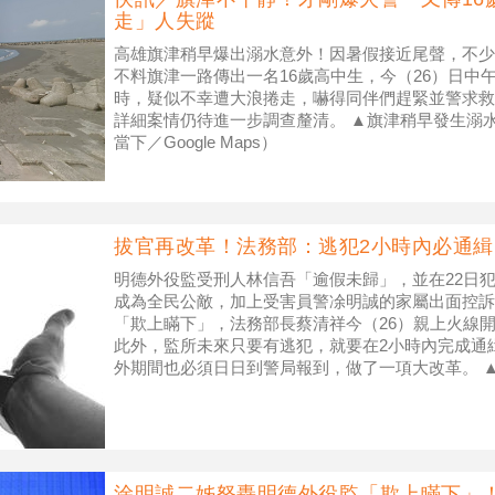
走」人失蹤
高雄旗津稍早爆出溺水意外！因暑假接近尾聲，不少
不料旗津一路傳出一名16歲高中生，今（26）日中
時，疑似不幸遭大浪捲走，嚇得同伴們趕緊並警求救
詳細案情仍待進一步調查釐清。 ▲旗津稍早發生溺
當下／Google Maps）
拔官再改革！法務部：逃犯2小時內必通
明德外役監受刑人林信吾「逾假未歸」，並在22日
成為全民公敵，加上受害員警凃明誠的家屬出面控訴
「欺上瞞下」，法務部長蔡清祥今（26）親上火線
此外，監所未來只要有逃犯，就要在2小時內完成通
外期間也必須日日到警局報到，做了一項大改革。 
意圖Pixabay） 殺警案爆
涂明誠二姊怒轟明德外役監「欺上瞞下」