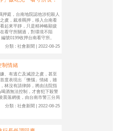
開羈押庭，台南地院認他涉犯殺人
之虞，裁准羈押，移入台南看
看起來平靜，只是精神略顯疲
在看守所關過，對環境不陌
編號0199收押台南看守所。
分類 : 社會新聞 | 2022-08-25
控制情緒
嫌、有逃亡及滅證之虞，甚至
首度表現出「懊惱」情緒，雖
，林沒有請律師，將由法院指
為喝酒無法控制，才會犯下殺警
日凌晨落網後，由台南市警三分局
分類 : 社會新聞 | 2022-08-25
執行長低調回應