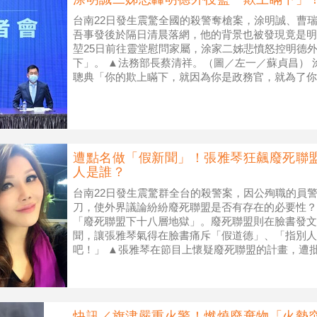
台南22日發生震驚全國的殺警奪槍案，涂明誠、曹
吾事發後於隔日清晨落網，他的背景也被發現竟是明
堃25日前往靈堂慰問家屬，涂家二姊悲憤怒控明德
下」。 ▲法務部長蔡清祥。（圖／左一／蘇貞昌） 
聰典「你的欺上瞞下，就因為你是政務官，就為了你
嗎？」，明德外役監副典獄長江振亨2
遭點名做「假新聞」！張雅琴狂飆廢死聯
人是誰？
台南22日發生震驚群全台的殺警案，因公殉職的員警
刀，使外界議論紛紛廢死聯盟是否有存在的必要性？
「廢死聯盟下十八層地獄」。廢死聯盟則在臉書發文
聞，讓張雅琴氣得在臉書痛斥「假道德」、「指別人
吧！」 ▲張雅琴在節目上懷疑廢死聯盟的計畫，遭
Youtube@年代新聞CH50）
快訊／旗津嚴重火警！燃燒廢棄物「火勢