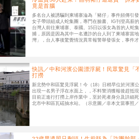
竟是首腦
多名台人被誘騙到柬埔寨淪為「豬仔」事件頻傳引發
女子帶頭組成人蛇集團，專門在臉書、IG刊登高薪的
台灣人前往柬埔寨、泰國。15日以張女為首的人蛇
捕，原因是因為其中一名遭詐的台人到了柬埔寨當地
灣」，台人事後驚覺情況異常報警舉發張女，事件才得
姓女子帶頭組成人蛇集團，拐
快訊／中和河濱公園漂浮屍！民眾驚見「
打撈
新北勢中和區驚見浮屍！今（18）日稍早位於河濱
出現一名男子浮在水面上，，不料警消獲報後趕抵現
目前正進行打撈上岸作業中，至於死者身分及詳細死
北市中和區瓦磘抽水站。（示意圖／非本文當事照／Goo
22歲男遺照只剩頭！生前疑為「詐團幹部