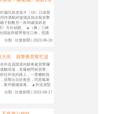
7歲孔姓老翁今（18）日凌晨
失控持酒瓶碎玻璃及熱水瓶攻擊
繩子勒斃另一床94歲張姓老
罪》方向偵辦。 ▲（圖／三峽
0分因故和褚男發生口角，照護
分類 : 社會新聞 | 2022-08-18
跪大街 員警善意幫忙送
名外送員因逆向騎車被員警攔
逃離現場，並爆粗問候員警，
前往外送的路上，一度癱軟跪
，員警出自於善意，同意載著
，案件圓滿落幕。 ▲外送員堅
分類 : 社會新聞 | 2022-08-17
：不是喪心病狂