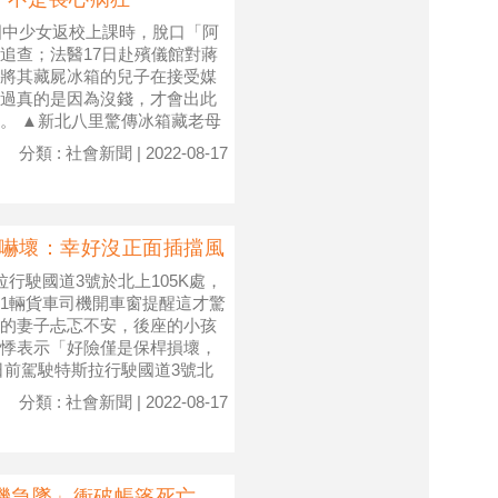
國中少女返校上課時，脫口「阿
追查；法醫17日赴殯儀館對蔣
將其藏屍冰箱的兒子在接受媒
過真的是因為沒錢，才會出此
。 ▲新北八里驚傳冰箱藏老母
分類 : 社會新聞 | 2022-08-17
主嚇壞：幸好沒正面插擋風
行駛國道3號於北上105K處，
1輛貨車司機開車窗提醒這才驚
的妻子忐忑不安，後座的小孩
悸表示「好險僅是保桿損壞，
日前駕駛特斯拉行駛國道3號北
分類 : 社會新聞 | 2022-08-17
機急墜」衝破帳篷死亡