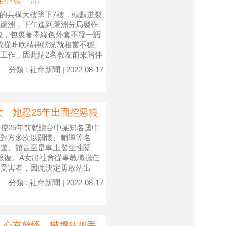
口的共構大樓墜下7樓，頭顱迸裂
蘆洲，下午進到蘆洲分局製作
後，包裹著墨綠色外套不發一語
艾成從昨晚精神狀況就相當不穩
工作，因此請2名教友前來陪伴
分類 : 社會新聞 | 2022-08-17
 她忍25年出面控惡狼
控25年前就讀台中某知名國中
對方多次以關懷、輔導等名
遊、館甚至是車上發生性關
報復。A女出社會從事教職擔任
受害者，因此決定勇敢站出
分類 : 社會新聞 | 2022-08-17
」心有餘悸 嚇壞狂抓手