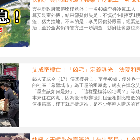
雲林縣政府驚傳墜樓意外！一名48歲李姓冷氣工人
算安裝室外機，結果卻疑似失足，不慎從4樓摔落1
篷、猛力撞地。不幸的是，李男因傷勢嚴重，經緊急
治，至於全案仍待警方進一步調查，縣府社會處也將
艾成墜樓亡！「凶宅」定義曝光：法院和
藝人艾成今（17）傳墜樓身亡，享年40歲，使外界
的社區「希望城市」為王瞳的租屋處，網友在悼念艾
「屋主該如何是好」、「這樣墜樓算凶宅嗎？」等疑
本來住在內湖，因為疫情影響搬到租金相對比較低的
值相當高，樓下就是捷運站，是不少年輕人購房的首
息，使網友開始重新討論「凶宅」的定
快訊／王瞳製作完筆錄「步出警局」！全