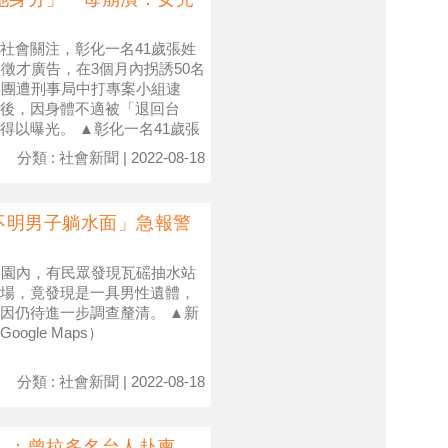
社會關注，彰化一名41歲張姓
徵才廣告，在3個月內拐誘50名
集團遭刑事局中打專案小組逮
後，因身體不適被「退回台
以曝光。 ▲彰化一名41歲張
分類 : 社會新聞 | 2022-08-18
不明男子躺水面」急報警
公園內，有民眾發現瓦磘抽水站
場，竟發現是一具男性遺體，
因仍待進一步調查釐清。 ▲新
gle Maps）
分類 : 社會新聞 | 2022-08-18
」：曾拉多名台人赴柬