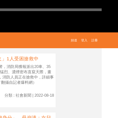
頻道
登入
註冊
火」1人受困搶救中
警，消防局獲報派出20車、35
猛烈、濃煙密布直竄天際，畫
困，消防人員正在搶救中，詳細事
／翻攝自記者爆料網）
分類 : 社會新聞 | 2022-08-18
她身分」 母崩潰：女兒