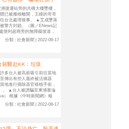
在蘆洲捷運站旁的共構大樓墜樓，
體已被搬移離開，王瞳的哥哥
往台北處理後事。 ▲艾成墜落
警方封鎖。（圖／ENews記
口處便利超商旁的無障礙坡道，
分類 : 社會新聞 | 2022-08-17
籍醫赴KK：垃圾
許多台人被高薪吸引前往當地
至傳出有些人最終被活摘器
當地進行摘除器官移植手術，
」。 ▲台人被誘騙至柬埔寨淪
va） 根據《中時新聞網》報
分類 : 社會新聞 | 2022-08-17
中2彈」不治身亡 殺手逃