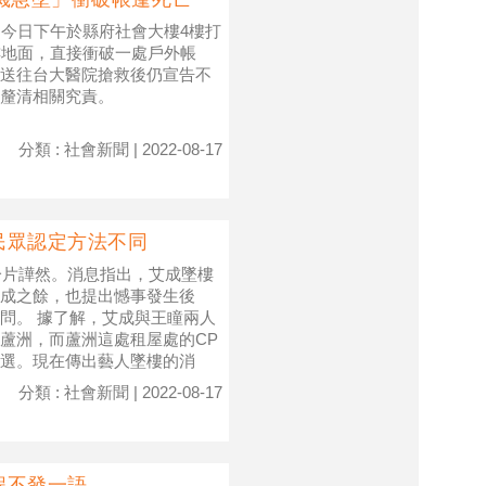
，今日下午於縣府社會大樓4樓打
樓地面，直接衝破一處戶外帳
送往台大醫院搶救後仍宣告不
釐清相關究責。
分類 : 社會新聞 | 2022-08-17
民眾認定方法不同
一片譁然。消息指出，艾成墜樓
成之餘，也提出憾事發生後
問。 據了解，艾成與王瞳兩人
蘆洲，而蘆洲這處租屋處的CP
選。現在傳出藝人墜樓的消
分類 : 社會新聞 | 2022-08-17
程不發一語