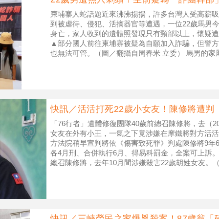
柬埔寨人蛇話題近來沸沸揚揚，許多台灣人受高薪吸
到被虐待、侵犯、活摘器官等遭遇，一位22歲馬男
身亡，家人收到的遺體照發現只有頸部以上，懷疑遭
▲部分國人前往柬埔寨被疑為自願加入詐騙，但警方
也無法可管。（圖／翻攝自周春米 立委） 馬男的家
月到柬埔寨打工疑遭人蛇集
快訊／活活打死22歲小女友！陳修將遭判
「76行者」遺體修復團隊40歲前總召陳修將，去（20
女友在外有小王，一氣之下竟涉嫌在摩鐵將對方活活
方法院稍早宣判將依《傷害致死罪》判處陳修將9年
各4月刑、合併執行6月、得易科罰金，全案可上訴。
總召陳修將，去年10月間涉嫌殺害22歲胡姓女友。
實上，陳修
快訊／三峽榮民之家爆兇殺案！87歲翁「