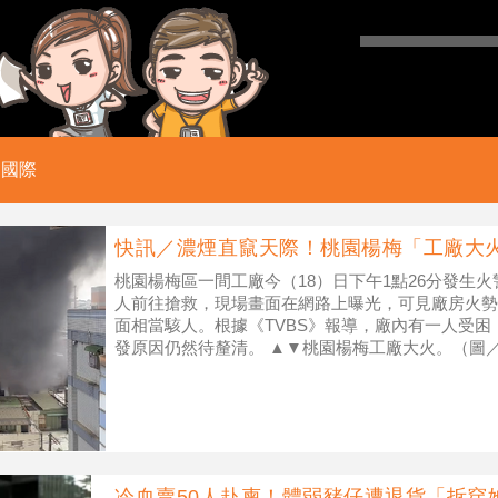
國際
快訊／濃煙直竄天際！桃園楊梅「工廠大
桃園楊梅區一間工廠今（18）日下午1點26分發生火
人前往搶救，現場畫面在網路上曝光，可見廠房火勢
面相當駭人。根據《TVBS》報導，廠內有一人受
發原因仍然待釐清。 ▲▼桃園楊梅工廠大火。（圖
冷血賣50人赴柬！體弱豬仔遭退貨「拆穿