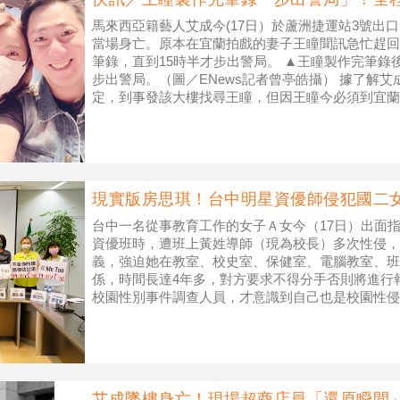
馬來西亞籍藝人艾成今(17日）於蘆洲捷運站3號出
當場身亡。原本在宜蘭拍戲的妻子王瞳聞訊急忙趕回
筆錄，直到15時半才步出警局。 ▲王瞳製作完筆錄
步出警局。（圖／ENews記者曾亭皓攝） 據了解
定，到事發該大樓找尋王瞳，但因王瞳今必須到宜蘭
艾成，沒想到今天教友到
現實版房思琪！台中明星資優師侵犯國二女
台中一名從事教育工作的女子Ａ女今（17日）出面指
資優班時，遭班上黃姓導師（現為校長）多次性侵，
義，強迫她在教室、校史室、保健室、電腦教室、班
係，時間長達4年多，對方要求不得分手否則將進行
校園性別事件調查人員，才意識到自己也是校園性侵
來，為自己平反，並依循性平法，向台中市教
艾成墜樓身亡！現場超商店員「還原瞬間