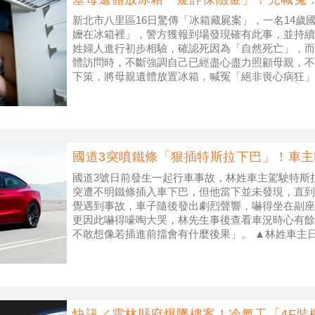
新北市八里區16日驚傳「冰箱藏屍案」，一名14歲
嬤在冰箱裡」，警方獲報到場發現確有此事，並持續
姓婦人進行初步相驗，確認死因為「自然死亡」，而
體訪問時，不斷強調自己已經盡心盡力照顧母親，不
下策，將母親遺體放置冰箱，喊冤「絕非喪心病狂」
屍體長達5年。（示意圖／Can
國道3突噴鐵條「狠插特斯拉下巴」！車
國道3號日前發生一起行車事故，林姓車主駕駛特斯拉
突遭不明鐵條插入車下巴，但他當下並未發現，直到
覺遇到事故，車子隨後發出劇烈聲響，嚇得坐在副座
更因此嚇得嚎啕大哭，林先生事後查看車況時心有餘
不敢想像若插進前擋會有什麼後果」。 ▲林姓車主
上105K時，遭鐵條直插車下
快訊／雲林縣府爆墜樓案！冷氣工「4F裝