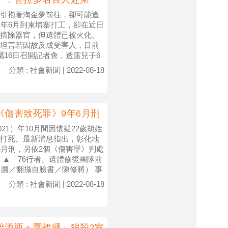
引抱著淘金夢前往，卻可能遭
今年6月到柬埔寨打工，卻在近日
摘除器官，但遺體已被火化。
坦言若因故反成受害人，目前
屬16日召開記者會，透露兒子6
分類 : 社會新聞 | 2022-08-18
《傷害致死罪》9年6月刑
21）年10月間因懷疑22歲胡姓
打死。最新消息指出，彰化地
6月刑，另依2個《傷害罪》判處
 ▲「76行者」遺體修復團隊前
（圖／翻攝自臉書／陳修將） 事
分類 : 社會新聞 | 2022-08-18
碎酒瓶＋圍裙繩」狠殺2室