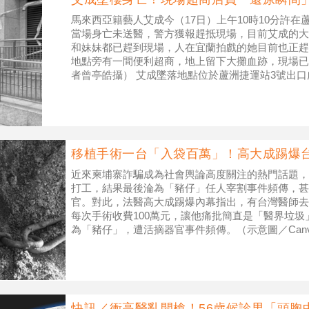
馬來西亞籍藝人艾成今（17日）上午10時10分許
當場身亡未送醫，警方獲報趕抵現場，目前艾成的大
和妹妹都已趕到現場，人在宜蘭拍戲的她目前也正趕
地點旁有一間便利超商，地上留下大攤血跡，現場已被
者曾亭皓攝） 艾成墜落地點位於蘆洲捷運站3號出
超商店員目擊墜落全過程。
移植手術一台「入袋百萬」！高大成踢爆台
近來柬埔寨詐騙成為社會輿論高度關注的熱門話題，
打工，結果最後淪為「豬仔」任人宰割事件頻傳，甚
官。對此，法醫高大成踢爆內幕指出，有台灣醫師去
每次手術收費100萬元，讓他痛批簡直是「醫界垃圾
為「豬仔」，遭活摘器官事件頻傳。（示意圖／Can
導，高大成轉述相關人士消息指出，
快訊／衝高醫亂開槍！56歲候診男「頭胸