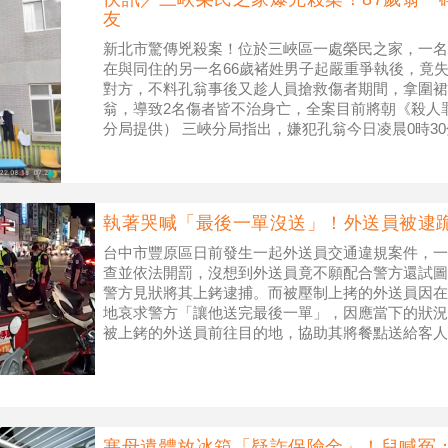
友
新北市驚傳兇殺案！位於三峽區一處榮民之家，一名8
在與同住的另一名66歲褚姓男子起嚴重爭執後，竟
對方，不料孔翁事後又趁人員搶救傷者期間，拿圍裙
翁，導致2名傷者皆不治身亡，全案目前將朝《殺人
分局提供） 三峽分局指出，嫌犯孔翁今日凌晨0時3
人員發現後便趕緊上前以束
執著哭喊「最後一單沒送」！外送員被逮
台中市豐原區日前發生一起外送員交通違規案件，一
查並依法開罰，沒想到外送員竟不願配合警方還試圖
警方見狀將其上銬逮捕。而被壓制上拷的外送員因在
地哀求警方「讓他送完最後一單」，因應當下的狀況
被上銬的外送員前往目的地，協助其將餐點送給客人
持要把最後一單送完才願意配合警方。（
塞母遺體放冰箱「疑詐保險金」！兒喊冤