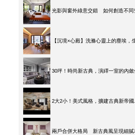
光影與窗外綠意交錯 如何創造不同
【沉境×心殿】洗滌心靈上的塵埃，
30坪！時尚新古典，演繹一室的內斂
2大2小！美式風格，擴建古典新帝國..
兩戶合併大格局 新古典風呈現細膩