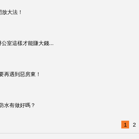
間放大法！
公室這樣才能賺大錢...
要再遇到惡房東！
防水有做好嗎？
1
2