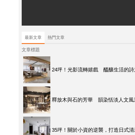
最新文章
熱門文章
文章標題
24坪！光影流轉嬉戲 醞釀生活的詩
釋放木與石的芳華 韻染恬淡人文風
35坪！關於小資的逆襲，打造日式清新