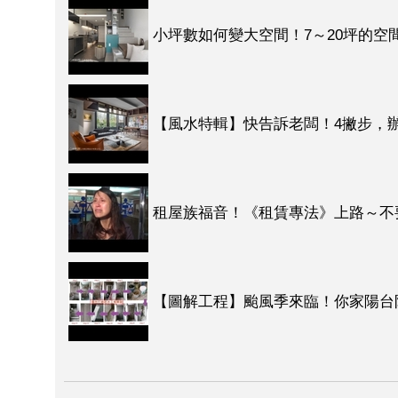
小坪數如何變大空間！7～20坪的空
【風水特輯】快告訴老闆！4撇步，辦
租屋族福音！《租賃專法》上路～不
【圖解工程】颱風季來臨！你家陽台