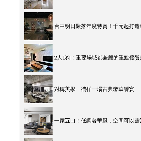
台中明日聚落年度特賣！千元起打造
2人1狗！重要場域都兼顧的重點優質
對稱美學 徜徉一場古典奢華饗宴
一家五口！低調奢華風，空間可以靈活