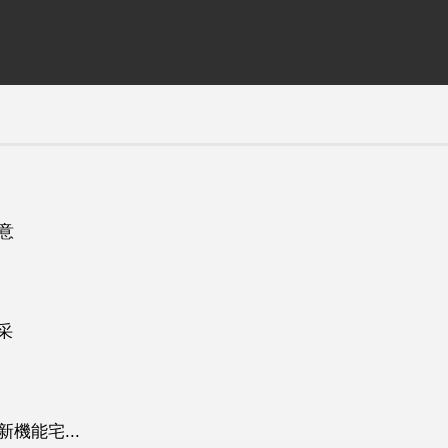
意
采
機能宅...