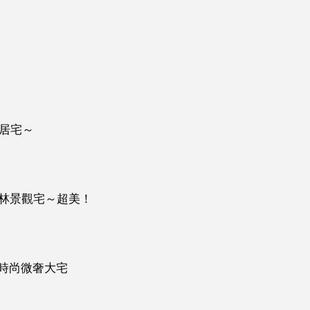
村居宅～
山林景觀宅～超美！
時尚微奢大宅