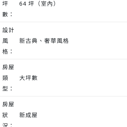
坪
64 坪（室內）
數：
設計
風
新古典、奢華風格
格：
房屋
類
大坪數
型：
房屋
狀
新成屋
況：