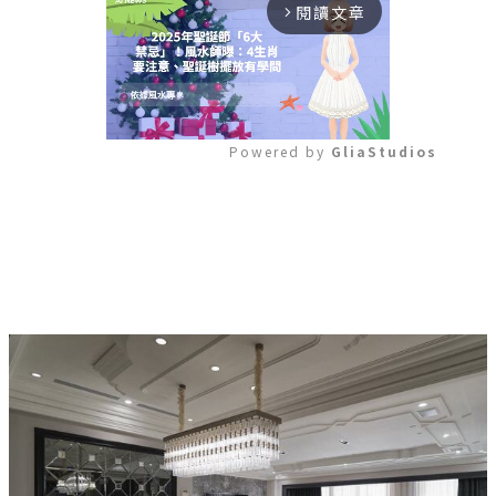
閱讀文章
arrow_forward_ios
Powered by 
GliaStudios
Mute