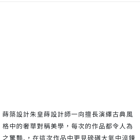
蒔築設計朱皇蒔設計師一向擅長演繹古典風
格中的奢華對稱美學，每次的作品都令人為
之驚豔,，在這次作品中更見磅礡大氣中淬鍊