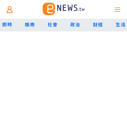
即時
娛樂
社會
政治
財經
生活