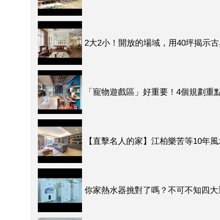
2大2小！開放的場域，用40坪揭示
「寵物遊戲區」好重要！4個規劃重點
【直擊名人的家】江柏樂苦等10年
你家熱水器挑對了嗎？不可不知四大選