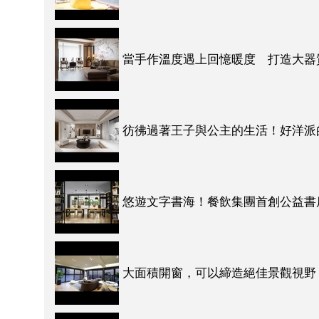
當手作溫度遇上回憶暖度 打造大器
彷彿過著王子與公主的生活！好洋派
悠遊文字書海！餐飲集團首創公益書店
大面積開窗，可以締造絕佳景觀視野