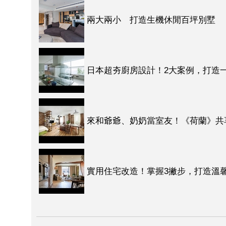
兩大兩小 打造生機休閒百坪別墅
日本超夯廚房設計！2大案例，打造
來和爺爺、奶奶當室友！《荷蘭》共享
實用住宅改造！掌握3撇步，打造溫