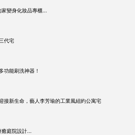
家變身化妝品專櫃...
三代宅
多功能刷洗神器！
迎接新生命，藝人李芳瑜的工業風紐約公寓宅
庭院設計...