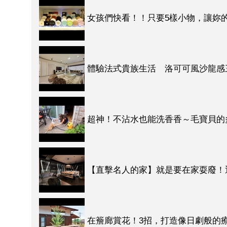
女孩們快看！！只要5樣小物，讓妳的
體驗法式貴族生活 洛可可風沙龍感
超神！不沾水也能洗香香～毛寶貝的
【直擊名人的家】就是要在家耍廢！
在簷廊賞花！3招，打造像日劇般的療癒