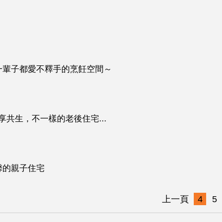
一輩子都愛不釋手的烹飪空間～
共生，不一樣的老後住宅...
馨的親子住宅
上一頁
4
5