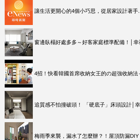
讓生活更開心的4個小巧思，從居家設計著手..
窗邊臥榻好處多多～好客家庭標準配備！│幸
4招！快看韓國首席收納女王的の超強收納法
追質感不怕撞破頭！ 「硬底子」床頭設計│
梅雨季來襲，漏水了怎麼辦？！屋頂防漏DIY，