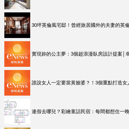
30坪英倫風宅邸！曾經旅居國外的夫妻的英
實現妳的公主夢：3個超浪漫臥房設計提案│
誰說女人一定要當黃臉婆？！3個重點打造女
連假去哪兒？彩繪童話民宿：每間都想住一晚