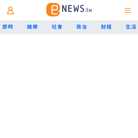
即時
娛樂
社會
政治
財經
生活