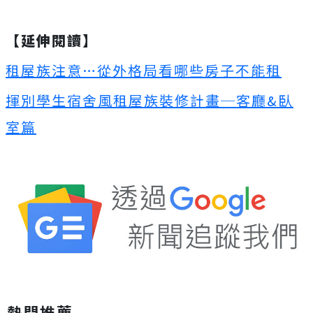
【延伸閱讀】
租屋族注意…從外格局看哪些房子不能租
揮別學生宿舍風租屋族裝修計畫─客廳&臥
室篇
熱門推薦