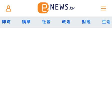
即時
娛樂
社會
政治
財經
生活