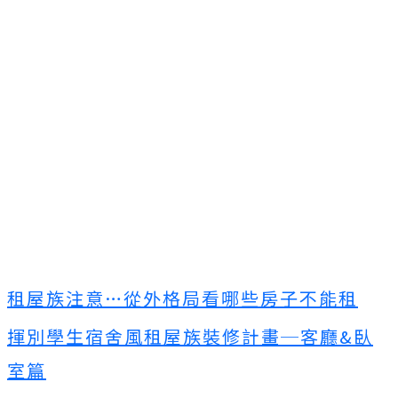
租屋族注意…從外格局看哪些房子不能租
揮別學生宿舍風租屋族裝修計畫─客廳&臥
室篇