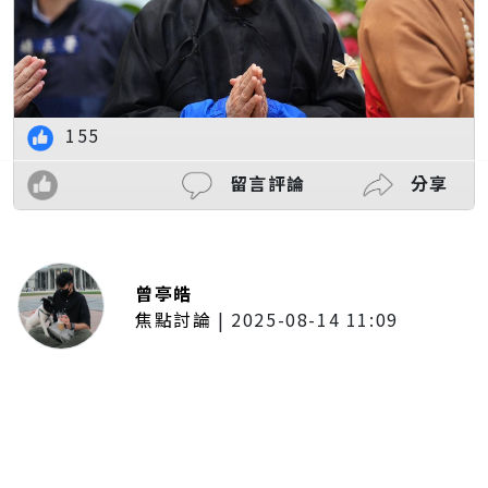
155
留言評論
分享
曾亭皓
焦點討論
|
2025-08-14 11:09
普發一萬現金拍板！最快公布後1個
月開放領取 7個月內完成