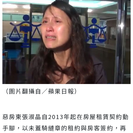
（圖片翻攝自／蘋果日報）
惡房東張淑晶自2013年起在房屋租賃契約動
手腳，以未蓋騎縫章的租約與房客簽約，再