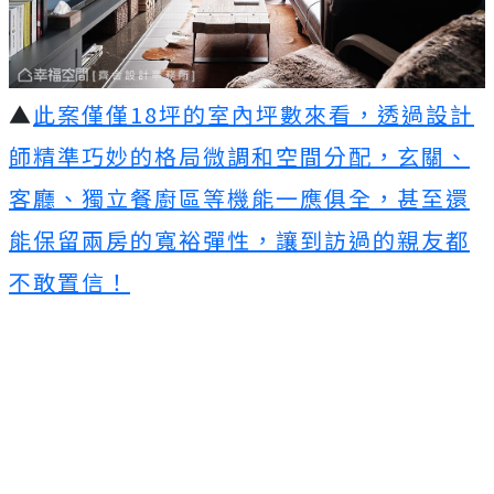
▲
此案僅僅18坪的室內坪數來看，透過設計
師精準巧妙的格局微調和空間分配，玄關、
客廳、獨立餐廚區等機能一應俱全，甚至還
能保留兩房的寬裕彈性，讓到訪過的親友都
不敢置信！