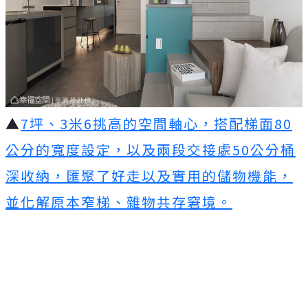
▲
7坪、3米6挑高的空間軸心，搭配梯面80
公分的寬度設定，以及兩段交接處50公分桶
深收納，匯聚了好走以及實用的儲物機能，
並化解原本窄梯、雜物共存窘境。