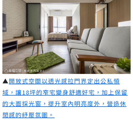
▲
開放式空間以透光感拉門界定出公私領
域，讓18坪的窄宅變身舒適好宅，加上保留
的大面採光窗，提升室內明亮度外，營造休
閒感的紓壓氛圍。