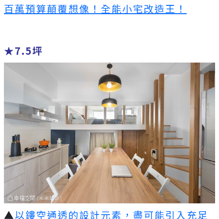
百萬預算顛覆想像！全能小宅改造王！
★7.5坪
▲
以鏤空通透的設計元素，盡可能引入充足