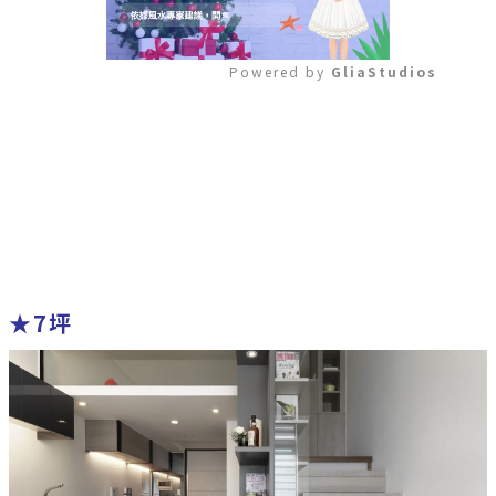
Powered by 
GliaStudios
Mute
★7坪