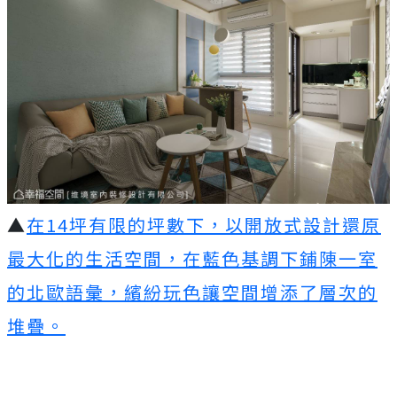
▲
在14坪有限的坪數下，以開放式設計還原
最大化的生活空間，在藍色基調下鋪陳一室
的北歐語彙，繽紛玩色讓空間增添了層次的
堆疊。