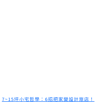
7~15坪小宅哲學：6招把家變設計旅店！