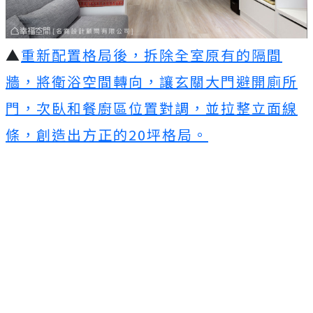
▲
重新配置格局後，拆除全室原有的隔間
牆，將衛浴空間轉向，讓玄關大門避開廁所
門，次臥和餐廚區位置對調，並拉整立面線
條，創造出方正的20坪格局。