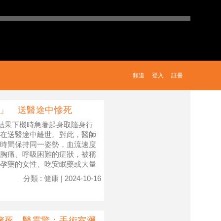
頻道
登入
註冊
落」 送醫途中慘死
，結果下機時急著起身取隨身行
在送醫途中離世。對此，醫師
時間保持同一姿勢，血流速度
胸痛、呼吸困難的症狀，被稱
孕藥的女性、吃安眠藥或大量
分類 : 健康 | 2024-10-16
堵死 醫震驚：手術室瀰