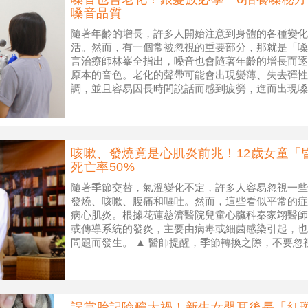
嗓音品質
隨著年齡的增長，許多人開始注意到身體的各種變化
活。然而，有一個常被忽視的重要部分，那就是「嗓
言治療師林峯全指出，嗓音也會隨著年齡的增長而逐
原本的音色。老化的聲帶可能會出現變薄、失去彈性
調，並且容易因長時間說話而感到疲勞，進而出現嗓
的問題。 ▲ 語言治療師林峯全指出，嗓
咳嗽、發燒竟是心肌炎前兆！12歲女童「
死亡率50%
隨著季節交替，氣溫變化不定，許多人容易忽視一些
發燒、咳嗽、腹痛和嘔吐。然而，這些看似平常的症
病心肌炎。根據花蓮慈濟醫院兒童心臟科秦家翊醫師
或傳導系統的發炎，主要由病毒或細菌感染引起，也
問題而發生。 ▲ 醫師提醒，季節轉換之際，不要
濟醫院提供） 心肌炎的高危險群主要
誤當胎記險釀大禍！新生女嬰耳後長「紅