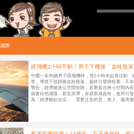
國際
搭飛機2小時不動！男子下機後「血栓脫
中國一名40歲男子搭飛機時，僅2小時未起身活動
李，導致下肢靜脈血栓脫落，最終引發肺栓塞，不幸
警告，經濟艙座位空間有限，若乘客在狹小空間內長
就會自然減慢，甚至淤滯，容易形成血栓，進而引發
為「經濟艙綜合症」，需要注意的是，老人、服用避
喝酒、體重過重和剛做完手術的人，都是經
戴牙套懶得撥！12歲女「瓜子連殼吃」腸