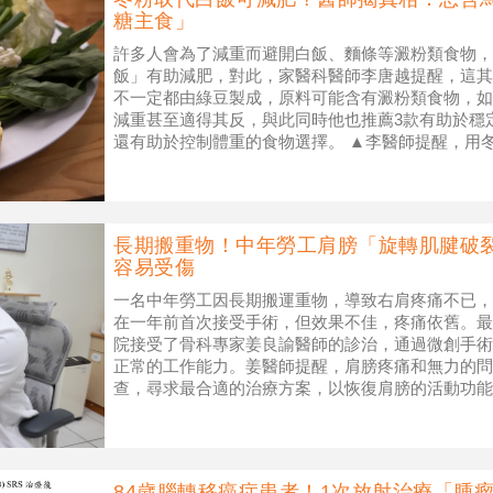
糖主食」
許多人會為了減重而避開白飯、麵條等澱粉類食物，
飯」有助減肥，對此，家醫科醫師李唐越提醒，這其
不一定都由綠豆製成，原料可能含有澱粉類食物，如
減重甚至適得其反，與此同時他也推薦3款有助於穩
還有助於控制體重的食物選擇。 ▲李醫師提醒，用
行為，因為有可能是採用馬鈴薯澱粉製
長期搬重物！中年勞工肩膀「旋轉肌腱破
容易受傷
一名中年勞工因長期搬運重物，導致右肩疼痛不已，
在一年前首次接受手術，但效果不佳，疼痛依舊。最
院接受了骨科專家姜良諭醫師的診治，通過微創手術
正常的工作能力。姜醫師提醒，肩膀疼痛和無力的問
查，尋求最合適的治療方案，以恢復肩膀的活動功能
工作，MRI(核磁共振)檢查，發現肩
84歲腦轉移癌症患者！1次放射治療「腫