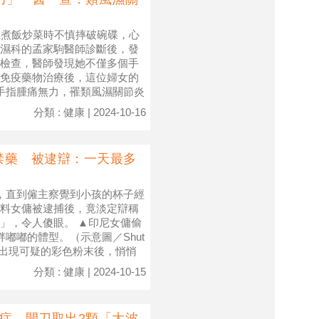
在煮飯炒菜時不慎摔破碗碟，心
濕科的孟家駒醫師診斷後，發
檢查，醫師發現她不僅多個手
免疫藥物治療後，這位婦女的
子手指腫痛無力，罹類風濕關節炎
分類 : 健康 | 2024-10-16
禁藥 被逮辯：一天最多
，直到僱主察覺到小孩的杯子經
料女傭被逮捕後，竟淡定辯稱
」，令人傻眼。 ▲印尼女傭偷
嘟嘟的體型。（示意圖／Shut
經常出現可疑的彩色粉末後，悄悄
分類 : 健康 | 2024-10-15
症 開刀取出2顆「大波