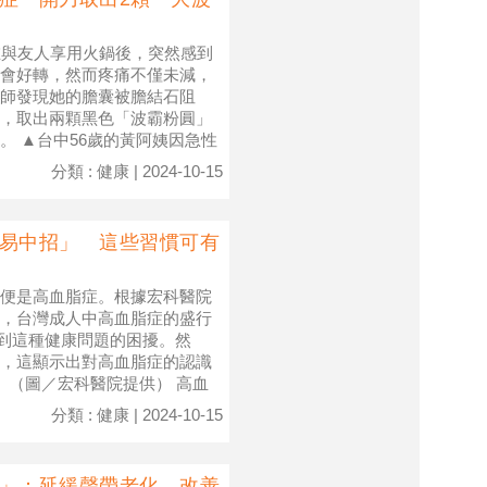
在與友人享用火鍋後，突然感到
會好轉，然而疼痛不僅未減，
師發現她的膽囊被膽結石阻
，取出兩顆黑色「波霸粉圓」
 ▲台中56歲的黃阿姨因急性
分類 : 健康 | 2024-10-15
因易中招」 這些習慣可有
便是高血脂症。根據宏科醫院
，台灣成人中高血脂症的盛行
受到這種健康問題的困擾。然
，這顯示出對高血脂症的認識
。（圖／宏科醫院提供） 高血
分類 : 健康 | 2024-10-15
方」：延緩聲帶老化、改善