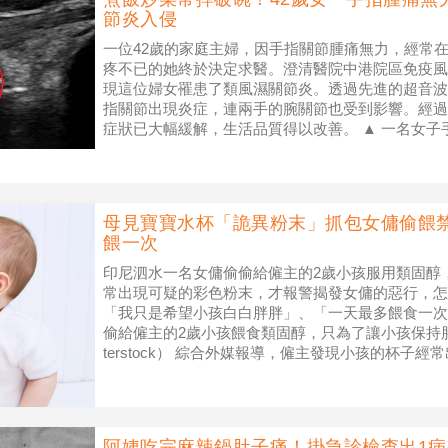
節炎入侵
一位42歲的家庭主婦，因手指關節腫痛無力，經常
疼不已的她終於決定求醫。澄清醫院中港院區免疫風
現這位婦女罹患了類風濕關節炎。透過先進的超音波
指關節出現炎症，連兩手的腕關節也受到影響。經過
症狀已大幅緩解，生活品質得以改善。 ▲ 一名女
而不自知。（圖／澄清醫院提供）
母見寶寶水杯「詭異粉末」抓包女傭偷餵
餵一次
印尼泗水一名女傭偷偷給僱主的2歲小孩服用類固醇
常出現可疑的彩色粉末，才報警揭發女傭的惡行，怎
「我只是希望小孩白白胖胖」、「一天最多餵食一次
偷給僱主的2歲小孩餵食類固醇，只為了讓小孩保持胖
terstock） 綜合外媒報導，僱主發現小孩的杯子
聯繫醫療專家，結果
阿姨吃完麻辣鍋肚子痛！掛急診檢查出1病