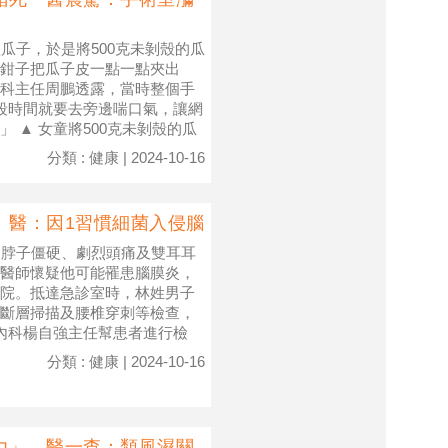
瓜子，於是將500克未剝殼的瓜
鉗子把瓜子皮一點一點夾出
科主任周鵬透露，當時整個手
段時間就要去旁邊喘口氣，讓網
 ▲ 女童將500克未剝殼的瓜
分類 : 健康 | 2024-10-16
 醫：因1習慣細菌入侵腦
、脖子僵硬、劇烈頭痛及雙耳耳
醫師懷疑他可能罹患腦膜炎，
院。抵達急診室時，林姓男子
斷層掃描及腰椎穿刺等檢查，
經內科楊自強主任幫患者進行檢
分類 : 健康 | 2024-10-16
力」 醫一查：類風濕關