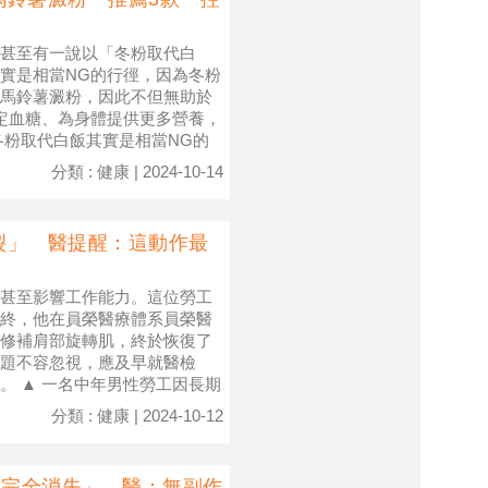
甚至有一說以「冬粉取代白
實是相當NG的行徑，因為冬粉
馬鈴薯澱粉，因此不但無助於
定血糖、為身體提供更多營養，
冬粉取代白飯其實是相當NG的
分類 : 健康 | 2024-10-14
裂」 醫提醒：這動作最
甚至影響工作能力。這位勞工
終，他在員榮醫療體系員榮醫
修補肩部旋轉肌，終於恢復了
題不容忽視，應及早就醫檢
。 ▲ 一名中年男性勞工因長期
分類 : 健康 | 2024-10-12
瘤完全消失」 醫：無副作