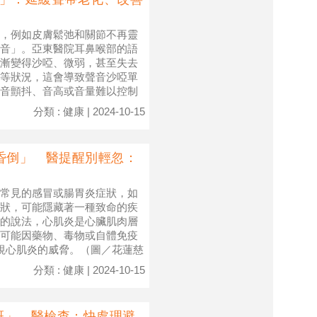
，例如皮膚鬆弛和關節不再靈
音」。亞東醫院耳鼻喉部的語
漸變得沙啞、微弱，甚至失去
等狀況，這會導致聲音沙啞單
音顫抖、音高或音量難以控制
分類 : 健康 | 2024-10-15
昏倒」 醫提醒別輕忽：
常見的感冒或腸胃炎症狀，如
狀，可能隱藏著一種致命的疾
的說法，心肌炎是心臟肌肉層
可能因藥物、毒物或自體免疫
忽視心肌炎的威脅。（圖／花蓮慈
分類 : 健康 | 2024-10-15
斑」 醫檢查：快處理避