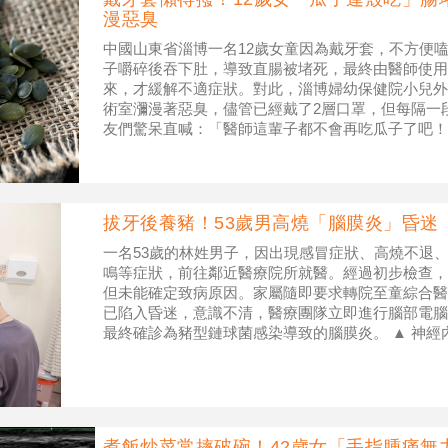
漫惡臭
中國山東省淄博一名12歲女童因為戴牙套，不方便嗑
子嚼碎後吞下肚，導致直腸被堵死，最終由醫師使用
來，才緩解不適症狀。對此，淄博婦幼保健院小兒外
術室瀰漫著惡臭，儘管已經戴了2層口罩，但每隔一
友們驚呆直喊：「醫師這輩子都不會再吃瓜子了吧！」
子嚼碎後吞下肚，導致直腸被堵
拔牙後養豬！53歲男高燒「腦膜炎」昏迷
一名53歲的林姓男子，因出現感冒症狀、高燒不退
鳴等症狀，前往鄰近醫療院所就醫。經過初步檢查，
但未能確定致病原因。家屬隨即要求轉院至童綜合醫
已陷入昏迷，意識不清，醫療團隊立即進行腦部電腦
最終確診為豬型鏈球菌感染導致的腦膜炎。 ▲ 神
查。（示意圖，非個案本人／童綜合醫
煮飯炒菜常摔破碗！42歲女「手指腫痛無