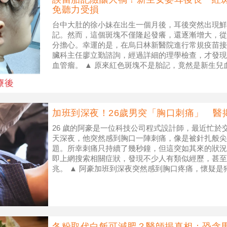
免聽力受損
台中大肚的徐小妹在出生一個月後，耳後突然出現鮮
記。然而，這個斑塊不僅隆起發癢，還逐漸增大，從0
分擔心。幸運的是，在烏日林新醫院進行常規疫苗接
臟科主任廖立勤諮詢，經過詳細的理學檢查，才發現
血管瘤。 ▲ 原來紅色斑塊不是胎記，竟然是新生
供） 廖立勤主任立即安排徐小妹
加班到深夜！26歲男突「胸口刺痛」 醫
26 歲的阿豪是一位科技公司程式設計師，最近忙於
天深夜，他突然感到胸口一陣刺痛，像是被針扎般尖
題。所幸刺痛只持續了幾秒鐘，但這突如其來的狀況
即上網搜索相關症狀，發現不少人有類似經歷，甚至
兆。 ▲ 阿豪加班到深夜突然感到胸口疼痛，懷疑
／Shutterstock） 胸
冬粉取代白飯可減肥？醫師揭真相：恐含