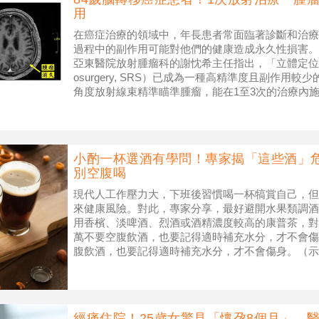
用
在癌症治療的領域中，年長患者常面臨著診斷和治療
過程中的副作用可能對他們的健康造成永久性損害。
亞東醫院放射腫瘤科的謝忱希主任指出，「立體定位放射手術」（
osurgery, SRS）已成為一種高精準度且副作用較
角度放射線束精準瞄準腫瘤，能在1至3次的治療內
精
小酌一杯選酒有學問！專家揭「這些酒」
別空腹喝
現代人工作壓力大，下班後習慣喝一杯犒賞自己，但
來健康風險。對此，專家分享，最好避開水果類調酒
用香檳、淡啤酒、烈酒或酒精濃度較高的康普茶，對
萬不要空腹飲酒，也要記得適時補充水分，才不會傷
腹飲酒，也要記得適時補充水分，才不會傷身。（示意圖
y》報導，專家表示，若想小
經痛住院！25歲女驚見「懷孕8個月」 