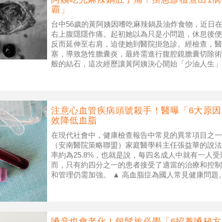
霸」
台中56歲的黃阿姨因嗜吃麻辣鍋及油炸食物，近日
右上腹隱隱作痛。起初她以為只是小問題，休息後便
反而延伸至右肩，迫使她到醫院掛急診。經檢查，醫
塞，導致急性膽囊炎，最終需進行腹腔鏡膽囊切除術
般的結石，這次經歷讓黃阿姨決心開始「少油人生」。
膽囊炎就醫，開刀取出2顆粉圓般結石
注意心血管疾病頭號殺手！醫曝「6大原
效降低血脂
在現代社會中，健康檢查報告中常見的異常項目之一
（安南醫院策略聯盟）家庭醫學科主任張益華的說法
率約為25.8%，也就是說，每四名成人中就有一人
而，只有約四分之一的患者接受了適當的治療和控制
和管理仍需加強。 ▲ 高血脂症為國人常見健康問題
脂症，又稱高脂血症，是一種常見且
嗓音也會老化！銀髮族必學「6招養嗓秘