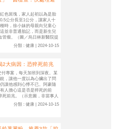
紅色斑塊，家人起初以為是胎
.5公分長至1公分，讓家人十
種時，徐小妹的母親向兒童心
這並非普通胎記，而是新生兒
兒血管瘤。（圖／烏日林新醫院提
分類 : 健康 | 2024-10-15
揭2大病因：恐猝死前兆
交付專案，每天加班到深夜。某
銳，讓他一度以為心臟出了問
仍讓他感到心悸不已。阿豪隨
有人擔心這是否是猝死的前
是猝死前兆。（示意圖，非當事人
分類 : 健康 | 2024-10-15
馬鈴薯澱粉 推薦3款「控