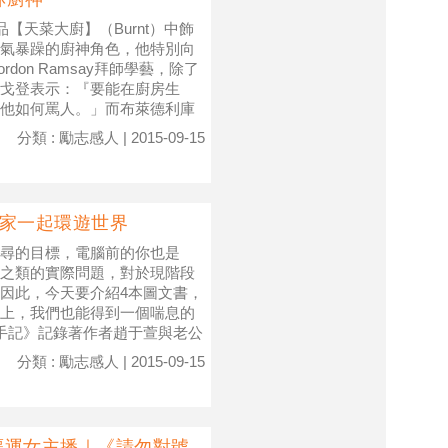
作品【天菜大廚】（Burnt）中飾
氣暴躁的廚神角色，他特別向
on Ramsay拜師學藝，除了
戈登表示：『要能在廚房生
他如何罵人。」而布萊德利庫
分類 : 勵志感人 | 2015-09-15
作家一起環遊世界
尋的目標，電腦前的你也是
之類的實際問題，對於現階段
因此，今天要介紹4本圖文書，
上，我們也能得到一個喘息的
行手記》記錄著作者趙于萱與老公
分類 : 勵志感人 | 2015-09-15
噩運女主播｜《請勿對號