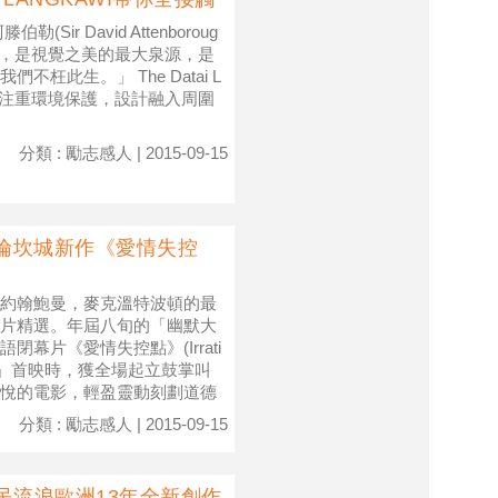
 David Attenboroug
源，是視覺之美的最大泉源，是
此生。」 The Datai L
建築注重環境保護，設計融入周圍
分類 : 勵志感人 | 2015-09-15
艾倫坎城新作《愛情失控
約翰鮑曼，麥克溫特波頓的最
片精選。年屆八旬的「幽默大
片《愛情失控點》(Irrati
觀摩」首映時，獲全場起立鼓掌叫
悅的電影，輕盈靈動刻劃道德
分類 : 勵志感人 | 2015-09-15
民流浪歐洲13年全新創作