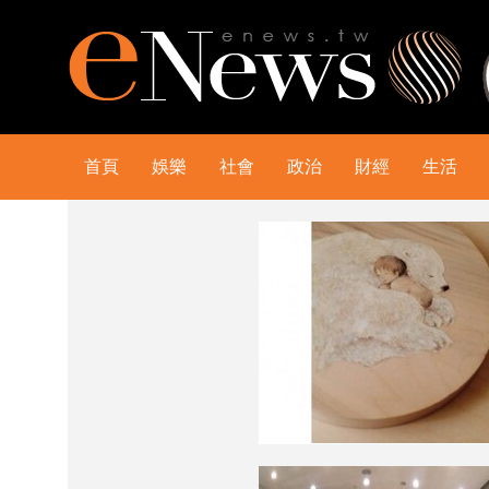
首頁
娛樂
社會
政治
財經
生活