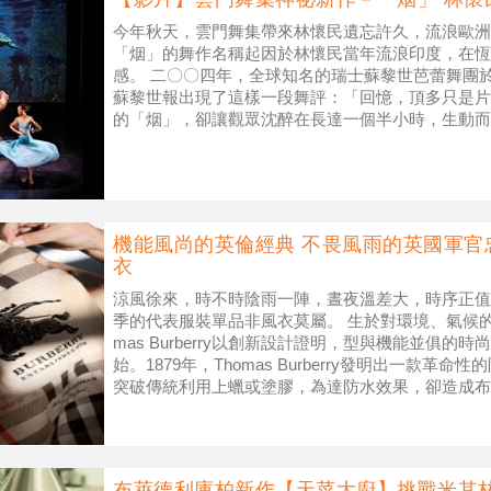
今年秋天，雲門舞集帶來林懷民遺忘許久，流浪歐洲
「烟」的舞作名稱起因於林懷民當年流浪印度，在恆
感。 二〇〇四年，全球知名的瑞士蘇黎世芭蕾舞團
蘇黎世報出現了這樣一段舞評：「回憶，頂多只是片
的「烟」，卻讓觀眾沈醉在長達一個半小時，生動而
「人生其實很像一首華爾滋，
機能風尚的英倫經典 不畏風雨的英國軍官忠
衣
涼風徐來，時不時陰雨一陣，晝夜溫差大，時序正值
季的代表服裝單品非風衣莫屬。 生於對環境、氣候的思
mas Burberry以創新設計證明，型與機能並俱
始。1879年，Thomas Burberry發明出一款革命性
突破傳統利用上蠟或塗膠，為達防水效果，卻造成布
布萊德利庫柏新作【天菜大廚】挑戰米其