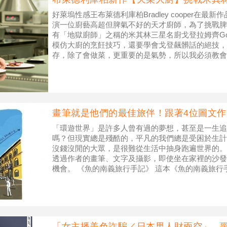
好萊塢性感王布萊德利庫柏Bradley cooper在最新
演一位廚藝高超但脾氣不好的天才廚師，為了挑戰脾
有「地獄廚師」之稱的米其林三星名廚戈登拉姆齊Gord
模仿大廚的烹飪技巧，還要學會戈登飆髒話的絕技，
存，除了會做菜，更重要的是氣勢，所以我必須教會
柏則逗趣說
畫筆就是他們的最佳旅伴！跟著4位圖文
「環遊世界」是許多人曾有過的夢想，甚至是一生追
嗎？但現實總是殘酷的，平凡的我們總是受困於生計
沒錢沒閒的大眾，是很難從生活中抽身跑遍世界的。
透過作者的畫筆、文字及攝影，即使坐在家裡的沙發
機會。 《魚的南義旅行手記》 這本《魚的南義旅
的重返義大利之旅，10年
「女主播美色詐騙／日本男人財兩空」...