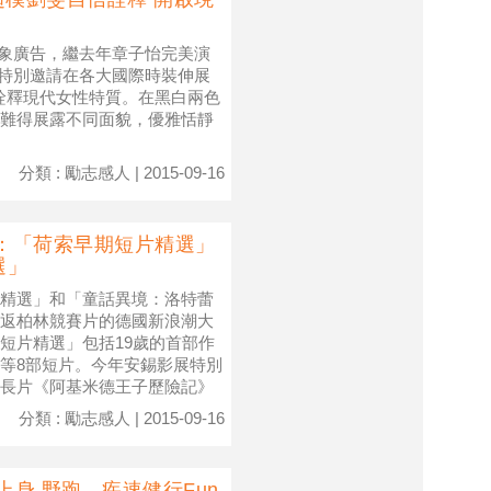
發布全新形象廣告，繼去年章子怡完美演
nyCo.特別邀請在各大國際時裝伸展
自信詮釋現代女性特質。在黑白兩色
難得展露不同面貌，優雅恬靜
分類 : 勵志感人 | 2015-09-16
映：「荷索早期短片精選」
選」
精選」和「童話異境：洛特蕾
返柏林競賽片的德國新浪潮大
短片精選」包括19歲的首部作
等8部短片。今年安錫影展特別
長片《阿基米德王子歷險記》
分類 : 勵志感人 | 2015-09-16
穿上身 野跑、疾速健行Fun