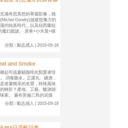
充滿奇思異想的華麗影像，挑
el Gondry)放縱想像力的
繽紛浪漫的純真時代，以及紐西蘭短
實驗的魔幻戲謔。 房車+小木屋+橫
分類 : 勵志感人 | 2015-09-18
t and Smoke
黴起司或麝貓咖啡此類愛者恆
。 消毒藥水、正露丸、碘酒，
是老饕獨享的名聲，特殊風味
的轉折？產地、工藝、釀酒師
味家。 遍布英倫三島的泥煤
分類 : 勵志感人 | 2015-09-18
紛365日手帳計畫