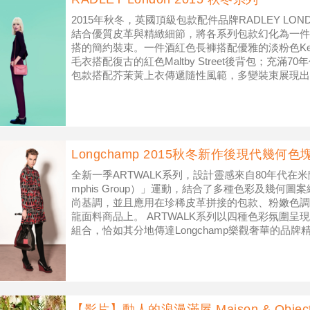
2015年秋冬，英國頂級包款配件品牌RADLEY LO
結合優質皮革與精緻細節，將各系列包款幻化為一件
搭的簡約裝束。一件酒紅色長褲搭配優雅的淡粉色Keat
毛衣搭配復古的紅色Maltby Street後背包；充滿70年代
包款搭配芥茉黃上衣傳遞隨性風範，多變裝束展現出
Longchamp 2015秋冬新作後現代幾何
全新一季ARTWALK系列，設計靈感來自80年代在
mphis Group）」運動，結合了多種色彩及幾何
尚基調，並且應用在珍稀皮革拼接的包款、粉嫩色調
龍面料商品上。 ARTWALK系列以四種色彩氛圍
組合，恰如其分地傳達Longchamp樂觀奢華的品
【影片】動人的浪漫滿屋 Maison & Object