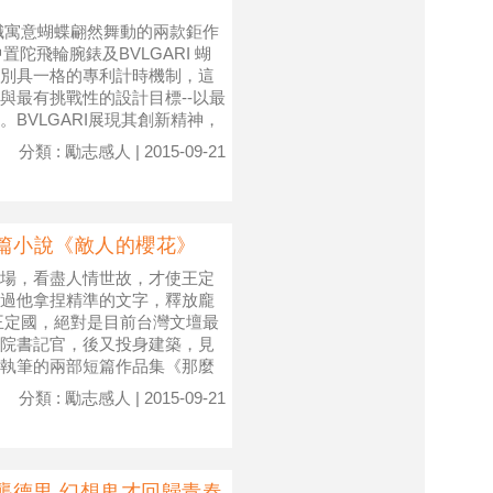
幟寓意蝴蝶翩然舞動的兩款鉅作
中置陀飛輪腕錶及BVLGARI 蝴
別具一格的專利計時機制，這
與最有挑戰性的設計目標--以最
BVLGARI展現其創新精神，
分類 : 勵志感人 | 2015-09-21
篇小說《敵人的櫻花》
場，看盡人情世故，才使王定
過他拿捏精準的文字，釋放龐
王定國，絕對是目前台灣文壇最
院書記官，後又投身建築，見
執筆的兩部短篇作品集《那麼
分類 : 勵志感人 | 2015-09-21
龔德里 幻想鬼才回歸青春