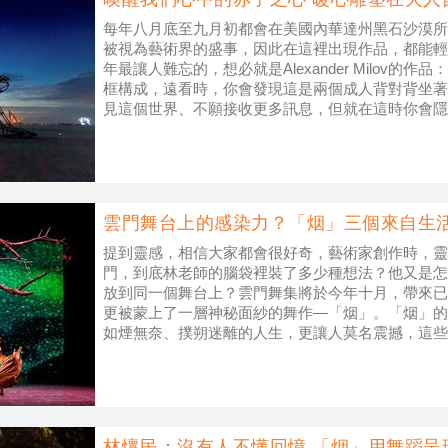
每年八月底至九月初都會在美國內華達州黑石沙漠所
被視為藝術界的盛事，因此在這裡出現作品，都能輕
年最讓人難忘的，想必就是Alexander Milov的
框構成，遠看時，你會發現這是兩個成人背對背坐著
見這個世界、不願接收更多訊息，但就在這時你會隱
站在兩個
雲門舞台上的感染力？「烟」三個來自生
提到靈感，相信大家都會很好奇，藝術家創作時，靈
門，到底林老師的腦袋裡裝了多少種想法？他又是怎
放到同一個舞台上？雲門舞集將於今年十月，帶來已
更被蒙上了一層神秘面紗的舞作―「烟」。「烟」的
如煙無奈、撲朔迷離的人生，更讓人莫名震撼，這些
麼來的？ 名稱源自林懷民當年
林懷民：沒有人不懂回憶 「烟」用舞蹈呈