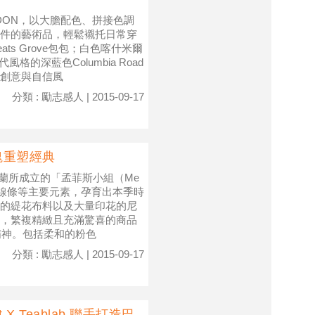
NDON，以大膽配色、拼接色調
件的藝術品，輕鬆襯托日常穿
s Grove包包；白色喀什米爾
風格的深藍色Columbia Road
創意與自信風
分類 : 勵志感人 | 2015-09-17
色塊重塑經典
米蘭所成立的「孟菲斯小組（Me
圖案線條等主要元素，孕育出本季時
的緹花布料以及大量印花的尼
呈現，繁複精緻且充滿驚喜的商品
牌精神。包括柔和的粉色
分類 : 勵志感人 | 2015-09-17
 X Teablab 聯手打造巴