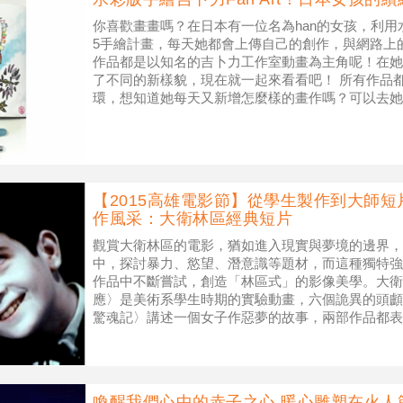
你喜歡畫畫嗎？在日本有一位名為han的女孩，利用
5手繪計畫，每天她都會上傳自己的創作，與網路上
作品都是以知名的吉卜力工作室動畫為主角呢！在她
了不同的新樣貌，現在就一起來看看吧！ 所有作品都只
環，想知道她每天又新增怎麼樣的畫作嗎？可以去她的I
賞唷！
【2015高雄電影節】從學生製作到大師
作風采：大衛林區經典短片
觀賞大衛林區的電影，猶如進入現實與夢境的邊界，
中，探討暴力、慾望、潛意識等題材，而這種獨特強
作品中不斷嘗試，創造「林區式」的影像美學。大衛
應〉是美術系學生時期的實驗動畫，六個詭異的頭顱
驚魂記〉講述一個女子作惡夢的故事，兩部作品都表
立大衛林區奇特的影像風格。美國電影學會補
喚醒我們心中的赤子之心 暖心雕塑在火人