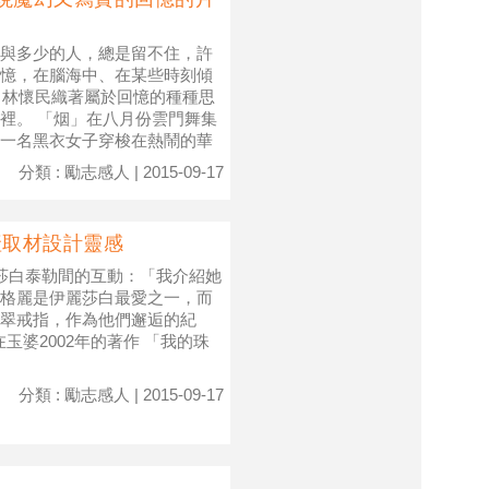
與多少的人，總是留不住，許
憶，在腦海中、在某些時刻傾
，林懷民織著屬於回憶的種種思
裡。 「烟」在八月份雲門舞集
一名黑衣女子穿梭在熱鬧的華
分類 : 勵志感人 | 2015-09-17
產取材設計靈感
和伊麗莎白泰勒間的互動：「我介紹她
格麗是伊麗莎白最愛之一，而
翠戒指，作為他們邂逅的紀
玉婆2002年的著作 「我的珠
分類 : 勵志感人 | 2015-09-17