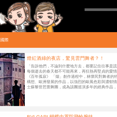
國際
燈紅酒綠的夜店，驚見雲門舞者？！
「告訴他們，不論到什麼地方去，都要記住往事是謊
每個逝去的春天都不可能再來，再狂熱再堅貞的愛情
《百年孤寂》 「烟」創作過程中，林懷民對舞者的
構想、歐洲發展的作品，以強烈的歐風色彩與濃郁情
士蘇黎世芭蕾舞團，成為該團巡演多年的經典作品，
權歐洲知名舞團
BVLGARI 蝴蝶中置陀飛輪腕錶