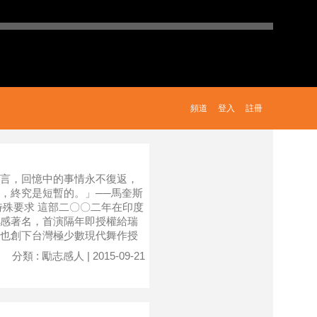
頻道
登入
註冊
言，回憶中的事情永不復返，
，終究是短暫的。」──馬奎斯
特殊要求 這部二〇〇二年在印度
感著名，首演隔年即授權給瑞
也創下台灣極少數現代舞作授
分類 : 勵志感人 | 2015-09-21