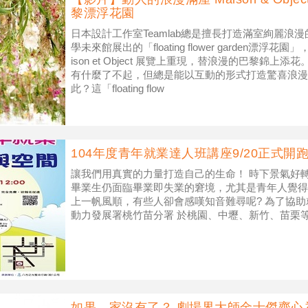
黎漂浮花園
日本設計工作室Teamlab總是擅長打造滿室絢麗浪
學未來館展出的「floating flower garden漂
ison et Object 展覽上重現，替浪漫的巴黎錦
有什麼了不起，但總是能以互動的形式打造驚喜浪漫的T
此？這「floating flow
104年度青年就業達人班講座9/20正式開
讓我們用真實的力量打造自己的生命！ 時下景氣好
畢業生仍面臨畢業即失業的窘境，尤其是青年人覺得
上一帆風順，有些人卻會感嘆知音難尋呢? 為了協
動力發展署桃竹苗分署 於桃園、中壢、新竹、苗栗
如果，家沒有了？ 劇場界大師金士傑齊心