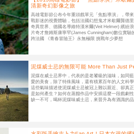
清新奇幻影像之旅
高雄電影節公布今年重頭戲單元「焦點導演」，帶來
戰影迷的視覺體驗，包括法國幻想鬼才米歇爾龔德里(Mich
奇異世界、德國名導維特漢米爾(Veit Helmer) 
片奇才詹姆斯康寧罕(James Cunningham)數位
跨法國 《青春冒險王》永無極限 挑戰年少夢想
泥煤威士忌的無限可能 More Than Just Pea
泥煤在威士忌界中，代表的是老饕級的滋味，如同藍
愛的美食，除了特殊風味，還有積累百年的人文科學
這些氣味描述使泥煤威士忌被冠上難以親近、卻真正
是如何產生？如何在蒸餾作品中安插這麼一段戲劇性
缺一不可，喝杯泥煤味威士忌，來晉升為有酒識的品
（Peat
水彩版手繪吉卜力Fan Art！日本女孩的繽