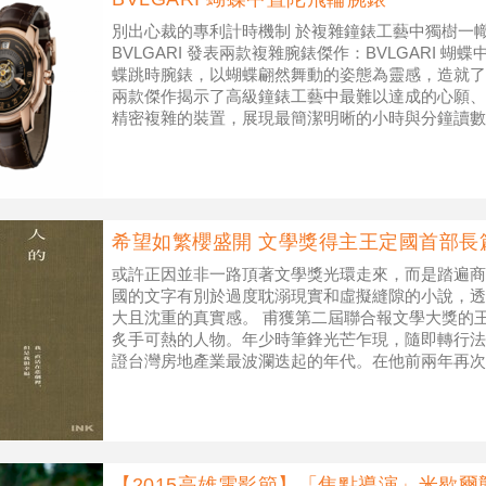
別出心裁的專利計時機制 於複雜鐘錶工藝中獨樹一
BVLGARI 發表兩款複雜腕錶傑作：BVLGARI 蝴蝶
蝶跳時腕錶，以蝴蝶翩然舞動的姿態為靈感，造就了
兩款傑作揭示了高級鐘錶工藝中最難以達成的心願、
精密複雜的裝置，展現最簡潔明晰的小時與分鐘讀數。
不
希望如繁櫻盛開 文學獎得主王定國首部長
或許正因並非一路頂著文學獎光環走來，而是踏遍商
國的文字有別於過度耽溺現實和虛擬縫隙的小說，透
大且沈重的真實感。 甫獲第二屆聯合報文學大獎的
炙手可熱的人物。年少時筆鋒光芒乍現，隨即轉行法
證台灣房地產業最波瀾迭起的年代。在他前兩年再次
熱，那麼冷》、《誰在暗中
【2015高雄電影節】「焦點導演」米歇爾