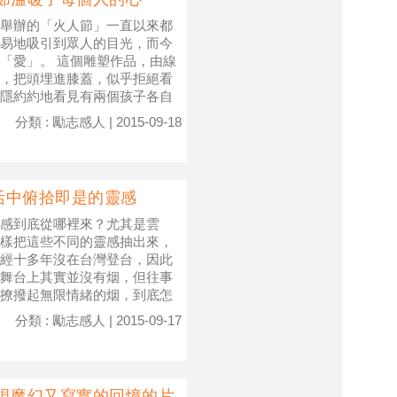
舉辦的「火人節」一直以來都
易地吸引到眾人的目光，而今
作品：「愛」。 這個雕塑作品，由線
，把頭埋進膝蓋，似乎拒絕看
隱約約地看見有兩個孩子各自
分類 : 勵志感人 | 2015-09-18
活中俯拾即是的靈感
感到底從哪裡來？尤其是雲
樣把這些不同的靈感抽出來，
經十多年沒在台灣登台，因此
舞台上其實並沒有烟，但往事
撩撥起無限情緒的烟，到底怎
分類 : 勵志感人 | 2015-09-17
現魔幻又寫實的回憶的片