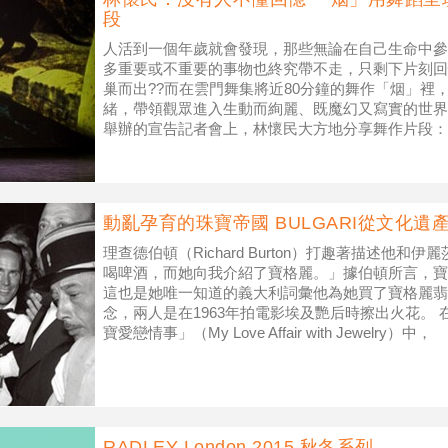
段
人活到一個年歲就會發現，那些無論在自己生命中參
多重要或不重要的事物也終究帶不走，只剩下片刻回
巢而出??而在雲門舞集將近80分鐘的舞作「烟」裡
緒，帶領觀眾進入生動而絢麗、既魔幻又寫實的世界
舉辦的宣告記者會上，林懷民大方地分享舞作片段：
爾滋當中，對比歡樂與
動亂孕育的珠寶帝國 BULGARI從文化遺
理查德伯頓（Richard Burton）打趣著描述他
喝啤酒，而她向我介紹了寶格麗。」據伯頓所言，寶
這也是她唯一知道的義大利詞彙他為她買了寶格麗翡
念，兩人是在1963年拍電影埃及艷后時擦出火花。 在
寶愛戀情事」（My Love Affair with Jewelry）中，
RADLEY London 2015 秋冬系列