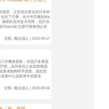
漫的場景，之前曾在東京的日本科
浮花園」，去到了巴黎，在今年巴黎的Ma
上添花。 滿屋的花卉從天而降，也許沒
eamlab 怎麼可能會僅止於
分類 : 勵志感人 | 2015-09-17
跑
轉工作機會變多，但是許多應屆
茫然…為何有些人在就業職場
助就業者能夠即早就業，因此勞
等就業中心規劃青年就業達
分類 : 勵志感人 | 2015-09-16
為「家」發聲