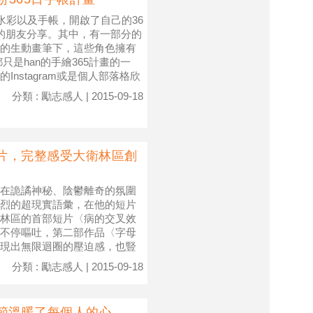
水彩以及手帳，開啟了自己的36
的朋友分享。其中，有一部分的
的生動畫筆下，這些角色擁有
是han的手繪365計畫的一
nstagram或是個人部落格欣
分類 : 勵志感人 | 2015-09-18
短片，完整感受大衛林區創
在詭譎神秘、陰鬱離奇的氛圍
烈的超現實語彙，在他的短片
林區的首部短片〈病的交叉效
不停嘔吐，第二部作品〈字母
現出無限迴圈的壓迫感，也豎
分類 : 勵志感人 | 2015-09-18
節溫暖了每個人的心