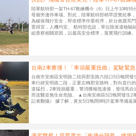
陸軍航特部一架TH-67教練機今（6）日上午10時
母廟旁邊停車場。對此，陸軍航特部稍早證實此事，
為確保飛行安全，即依標準作業程序，於台南鹿耳門
置得宜，人機均安。 航特部也說，單位除派遣檢驗
組查察相關原因，以最高安全標準，落實飛行訓練。 
機今（6）日上午迫降
台南2車擦撞！「車頭嚴重扭曲」駕駛緊
台南市安南區安明路二段與郡安路六段口5日晚間發
車行經安明路二段，正要左轉郡安路時，對向直行的
道猛烈，2車毀損嚴重，警消獲報抵達後，發現馬自
而送醫並無生命危險。 ▲台南安南區5日晚間發生2
記者翻攝） 據了解，黃女5日晚間8時許駕車準備返
時，疑為沒有等左轉燈，
酒駕雙載！苗栗男女「衝撞分隔島」慘噴飛