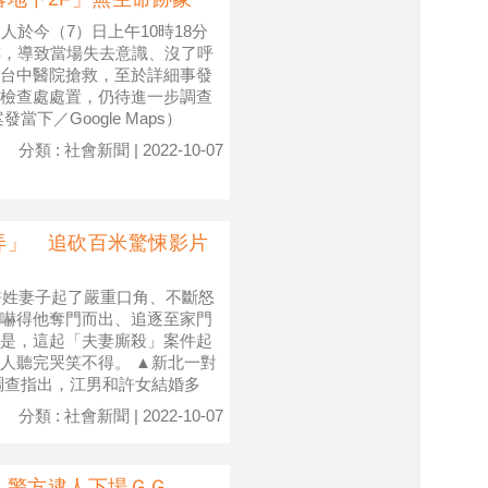
於今（7）日上午10時18分
樓，導致當場失去意識、沒了呼
台中醫院搶救，至於詳細事發
檢查處處置，仍待進一步調查
下／Google Maps）
分類 : 社會新聞 | 2022-10-07
弄」 追砍百米驚悚影片
許姓妻子起了嚴重口角、不斷怒
嚇得他奪門而出、追逐至家門
是，這起「夫妻廝殺」案件起
人聽完哭笑不得。 ▲新北一對
調查指出，江男和許女結婚多
分類 : 社會新聞 | 2022-10-07
」警方逮人下場ＧＧ