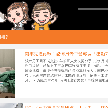
國際
開車先撞再輾！恐怖男奔軍營報復「壓斷
張姓男子因不滿交往8年的軍人女友提分手，於5月
門口埋伏，趁吳女下車拿行李時兩度衝撞、輾壓，造
癱瘓危機。事後張男辯稱自己是撞車非撞人，南投地
忍，犯後態度難認良好，未能徹底反省，依殺人未遂
月。 ▲吳姓女軍今年5月8日遭前男友開車撞倒在地
受創。（圖／翻攝自Dcard）
快訊／台中東區驚傳墜樓！工人失足「摔落