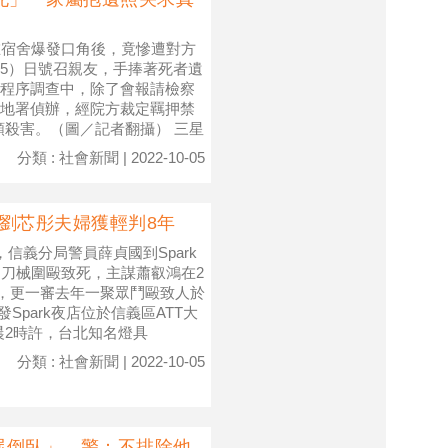
在宿舍爆發口角後，竟慘遭對方
5）日號召親友，手捧著死者遺
程序調查中，除了會報請檢察
地署偵辦，經院方裁定羈押禁
頸殺害。（圖／記者翻攝） 三星
分類 : 社會新聞 | 2022-10-05
劉芯彤夫婦獲輕判8年
信義分局警員薛貞國到Spark
和刀械圍毆致死，主謀蕭叡鴻在2
面，更一審去年一聚眾鬥毆致人於
park夜店位於信義區ATT大
日凌晨2時許，台北知名燈具
分類 : 社會新聞 | 2022-10-05
屍倒臥」 警：不排除他