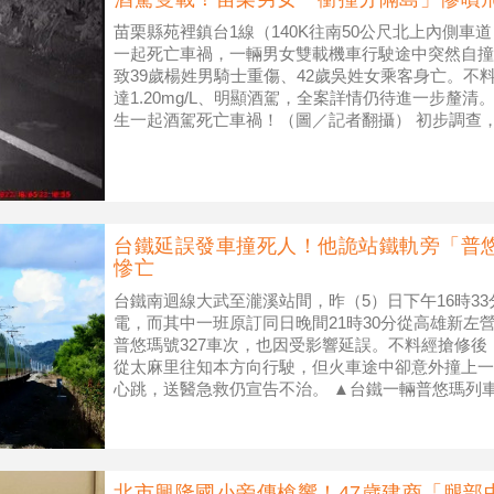
苗栗縣苑裡鎮台1線（140K往南50公尺北上內側車
一起死亡車禍，一輛男女雙載機車行駛途中突然自撞
致39歲楊姓男騎士重傷、42歲吳姓女乘客身亡。不
達1.20mg/L、明顯酒駕，全案詳情仍待進一步釐清
生一起酒駕死亡車禍！（圖／記者翻攝） 初步調查，
台鐵延誤發車撞死人！他詭站鐵軌旁「普
慘亡
台鐵南迴線大武至瀧溪站間，昨（5）日下午16時3
電，而其中一班原訂同日晚間21時30分從高雄新左營
普悠瑪號327車次，也因受影響延誤。不料經搶修後
從太麻里往知本方向行駛，但火車途中卻意外撞上一
心跳，送醫急救仍宣告不治。 ▲台鐵一輛普悠瑪列
／非本文當事列車
北市興隆國小旁傳槍響！47歲建商「腿部