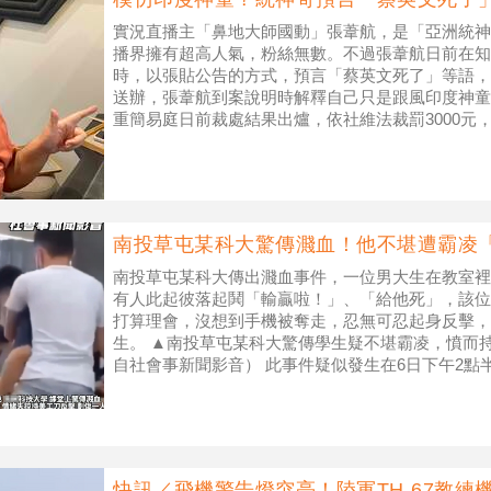
實況直播主「鼻地大師國動」張葦航，是「亞洲統神
播界擁有超高人氣，粉絲無數。不過張葦航日前在知
時，以張貼公告的方式，預言「蔡英文死了」等語，
送辦，張葦航到案說明時解釋自己只是跟風印度神童
重簡易庭日前裁處結果出爐，依社維法裁罰3000元
國動」張葦航日前直播稱「蔡英文死了
南投草屯某科大驚傳濺血！他不堪遭霸凌
南投草屯某科大傳出濺血事件，一位男大生在教室裡
有人此起彼落起鬨「輸贏啦！」、「給他死」，該位
打算理會，沒想到手機被奪走，忍無可忍起身反擊，
生。 ▲南投草屯某科大驚傳學生疑不堪霸凌，憤而
自社會事新聞影音） 此事件疑似發生在6日下午2點
裡圍住一名黑衣男學生挑釁，過程中還
快訊／飛機警告燈突亮！陸軍TH-67教練