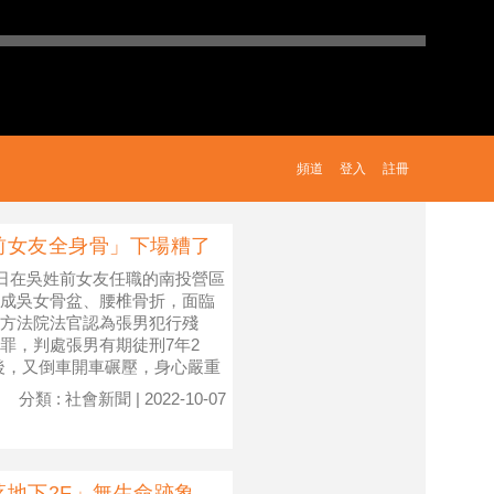
頻道
登入
註冊
前女友全身骨」下場糟了
8日在吳姓前女友任職的南投營區
成吳女骨盆、腰椎骨折，面臨
方法院法官認為張男犯行殘
罪，判處張男有期徒刑7年2
後，又倒車開車碾壓，身心嚴重
分類 : 社會新聞 | 2022-10-07
地下2F」無生命跡象