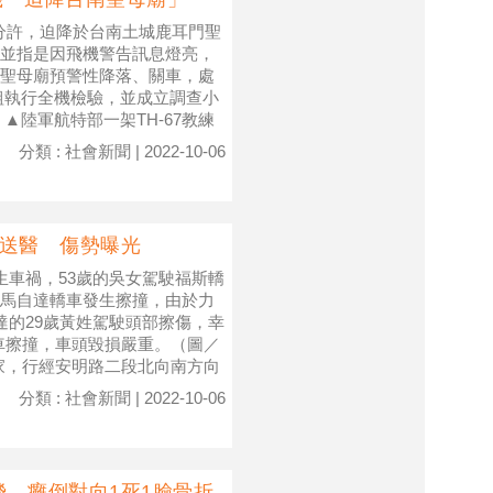
55分許，迫降於台南土城鹿耳門聖
並指是因飛機警告訊息燈亮，
聖母廟預警性降落、關車，處
組執行全機檢驗，並成立調查小
▲陸軍航特部一架TH-67教練
分類 : 社會新聞 | 2022-10-06
急送醫 傷勢曝光
生車禍，53歲的吳女駕駛福斯轎
馬自達轎車發生擦撞，由於力
達的29歲黃姓駕駛頭部擦傷，幸
車擦撞，車頭毀損嚴重。（圖／
家，行經安明路二段北向南方向
分類 : 社會新聞 | 2022-10-06
 癱倒對向1死1臉骨折