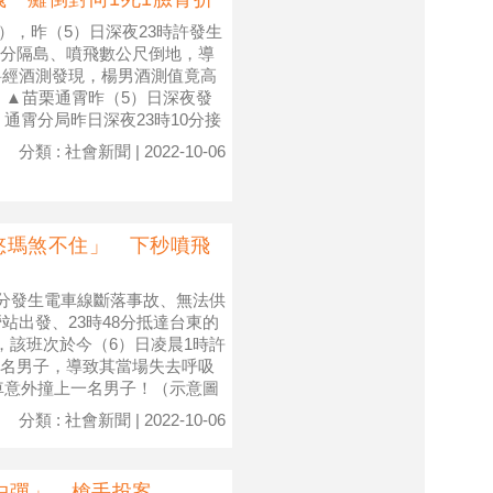
道），昨（5）日深夜23時許發生
分隔島、噴飛數公尺倒地，導
料經酒測發現，楊男酒測值竟高
。 ▲苗栗通霄昨（5）日深夜發
通霄分局昨日深夜23時10分接
分類 : 社會新聞 | 2022-10-06
悠瑪煞不住」 下秒噴飛
3分發生電車線斷落事故、無法供
站出發、23時48分抵達台東的
，該班次於今（6）日凌晨1時許
名男子，導致其當場失去呼吸
車意外撞上一名男子！（示意圖
分類 : 社會新聞 | 2022-10-06
中彈」 槍手投案