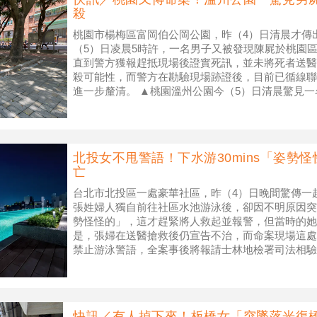
殺
桃園市楊梅區富岡伯公岡公園，昨（4）日清晨才傳
（5）日凌晨5時許，一名男子又被發現陳屍於桃園
直到警方獲報趕抵現場後證實死訊，並未將死者送醫
殺可能性，而警方在勘驗現場跡證後，目前已循線聯
進一步釐清。 ▲桃園溫州公園今（5）日清晨驚見
文案發當下／Google Maps
北投女不甩警語！下水游30mins「姿勢
亡
台北市北投區一處豪華社區，昨（4）日晚間驚傳一
張姓婦人獨自前往社區水池游泳後，卻因不明原因突
勢怪怪的」，這才趕緊將人救起並報警，但當時的她
是，張婦在送醫搶救後仍宣告不治，而命案現場這處
禁止游泳警語，全案事後將報請士林地檢署司法相驗
區的無邊際水池驚傳溺水死亡案！（示
快訊／有人掉下來！板橋女「突墜落光復