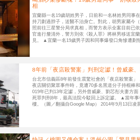
相
宜蘭縣一名19歲胡姓男子，日前和一名林姓男同事
持刀劃過脖子，送醫不治身亡。對此，胡男家屬今（
照前往三星警分局求真相，而警方表示全案目前已依
官進行釐清外，警方則依《殺人罪》將林男移送宜蘭
見。 ▲宜蘭一名19歲男子因和同事爆發口角慘遭劃
警分局指出，警方9月30日2
8年前「夜店殺警案」判刑定讞！曾威豪、
台北市信義區8年前發生震驚社會的「夜店殺警案」，
夜店關切聚眾事件時，竟遭70多名黑道分子持棍棒
019年已判13年定讞，另外曾威豪、劉芯彤夫妻方
死罪判刑8年，最高法院今駁回上訴定讞。 ▲當年事發S
樓。（圖／翻攝自Google Map） 2014年9月13
快訊／桃園又傳命案！溫州公園「驚見男