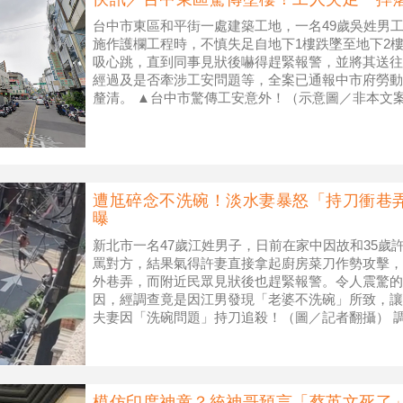
台中市東區和平街一處建築工地，一名49歲吳姓男工人
施作護欄工程時，不慎失足自地下1樓跌墜至地下2
吸心跳，直到同事見狀後嚇得趕緊報警，並將其送往
經過及是否牽涉工安問題等，全案已通報中市府勞動
釐清。 ▲台中市驚傳工安意外！（示意圖／非本文案發當
遭尪碎念不洗碗！淡水妻暴怒「持刀衝巷
曝
新北市一名47歲江姓男子，日前在家中因故和35歲
罵對方，結果氣得許妻直接拿起廚房菜刀作勢攻擊，
外巷弄，而附近民眾見狀後也趕緊報警。令人震驚的
因，經調查竟是因江男發現「老婆不洗碗」所致，讓
夫妻因「洗碗問題」持刀追殺！（圖／記者翻攝） 
年、偶有爭執，但夫妻總是「床頭吵
模仿印度神童？統神哥預言「蔡英文死了