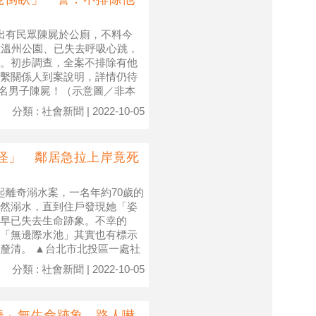
出有民眾陳屍於公廁，不料今
區溫州公園、已失去呼吸心跳，
。初步調查，全案不排除有他
繫關係人到案說明，詳情仍待
一名男子陳屍！（示意圖／非本
分類 : 社會新聞 | 2022-10-05
怪怪」 鄰居急拉上岸竟死
起離奇溺水案，一名年約70歲的
然溺水，直到住戶發現她「姿
早已失去生命跡象。不幸的
「無邊際水池」其實也有標示
釐清。 ▲台北市北投區一處社
分類 : 社會新聞 | 2022-10-05
橋」無生命跡象 路人嚇