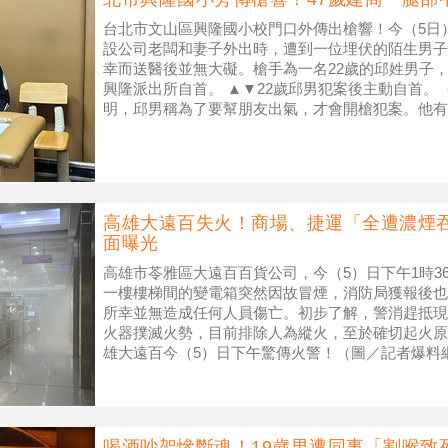
台北市文山區興隆國小校門口外傳出槍響！今（5日）
設公司老闆和妻子外出時，遭到一位埋伏的陌生男子
幸而送醫後並無大礙。槍手為一名22歲的邱姓男子
興隆派出所自首。 ▲▼22歲邱男犯案後主動自首。
明，邱男稱為了要幫朋友出氣，才會開槍犯案。他有
手槍、1個彈匣、5發子
高雄大遠百失火！商場、捷運「全遭濃煙
面曝光
高雄市苓雅區大遠百百貨公司，今（5）日下午1時3
一樓樓梯間的變電箱突然因故冒煙，消防局獲報後也即
所幸並無造成任何人員傷亡。初步了解，警消趕抵現
火器撲滅火勢，目前排除人為縱火，至於確切起火原
雄大遠百今（5）日下午驚傳火警！（圖／記者爆料
雅區三多四路
喝酒吵架慘斷魂！19歲男遭同事「割喉致