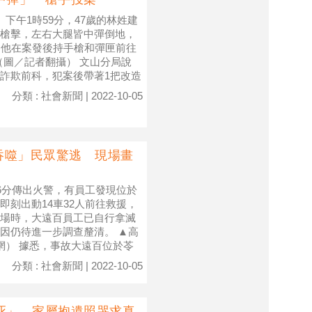
下午1時59分，47歲的林姓建
槍擊，左右大腿皆中彈倒地，
，他在案發後持手槍和彈匣前往
（圖／記者翻攝） 文山分局說
詐欺前科，犯案後帶著1把改造
分類 : 社會新聞 | 2022-10-05
吞噬」民眾驚逃 現場畫
6分傳出火警，有員工發現位於
刻出動14車32人前往救援，
場時，大遠百員工已自行拿滅
因仍待進一步調查釐清。 ▲高
網） 據悉，事故大遠百位於苓
分類 : 社會新聞 | 2022-10-05
死」 家屬抱遺照哭求真