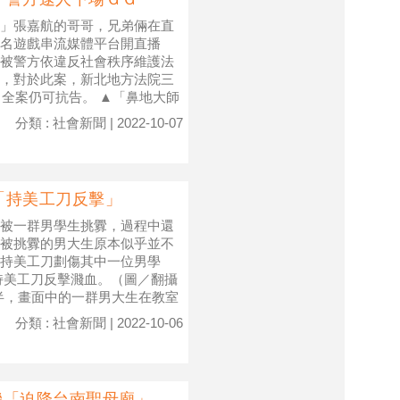
」張嘉航的哥哥，兄弟倆在直
名遊戲串流媒體平台開直播
被警方依違反社會秩序維護法
，對於此案，新北地方法院三
，全案仍可抗告。 ▲「鼻地大師
分類 : 社會新聞 | 2022-10-07
「持美工刀反擊」
被一群男學生挑釁，過程中還
被挑釁的男大生原本似乎並不
持美工刀劃傷其中一位男學
持美工刀反擊濺血。（圖／翻攝
半，畫面中的一群男大生在教室
分類 : 社會新聞 | 2022-10-06
機「迫降台南聖母廟」