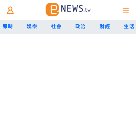
即時
娛樂
社會
政治
財經
生活