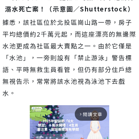
溺水死亡案！（示意圖／Shutterstock）
據悉，該社區位於北投區崗山路一帶，房子
平均總價約2千萬元起，而這座漂亮的無邊際
水池更成為社區最大賣點之一。由於它僅是
「水池」，一旁則設有「禁止游泳」警告標
語、平時無救生員看管，但仍有部分住戶總
無視告示，常常將該水池視為泳池下去戲
水。
閱讀文章
arrow_forward_ios