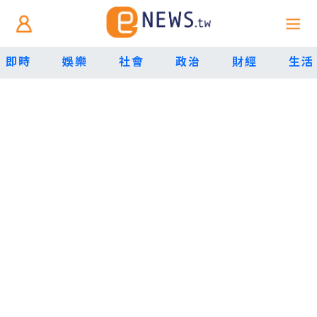
即時
娛樂
社會
政治
財經
生活