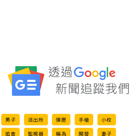
男子
派出所
彈匣
手槍
小校
追查
監視器
稱為
開發
妻子