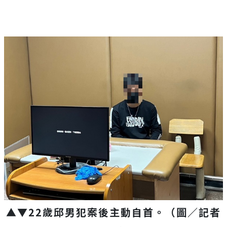
▲▼22歲邱男犯案後主動自首。（圖／記者