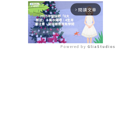
閱讀文章
arrow_forward_ios
Powered by 
GliaStudios
Mute