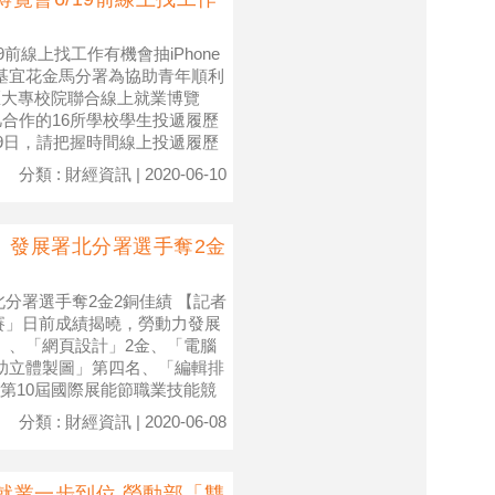
9前線上找工作有機會抽iPhone
北基宜花金馬分署為協助青年順利
區大專校院聯合線上就業博覽
凡合作的16所學校學生投遞履歷
月19日，請把握時間線上投遞履歷
分類 : 財經資訊 | 2020-06-10
」發展署北分署選手奪2金
分署選手奪2金2銅佳績 【記者
賽」日前成績揭曉，勞動力發展
」、「網頁設計」2金、「電腦
助立體製圖」第四名、「編輯排
第10屆國際展能節職業技能競
分類 : 財經資訊 | 2020-06-08
就業一步到位 勞動部「雙