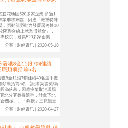
基宜花地區520多家企業 超過1
】畢業季將來臨，因應「嚴重特殊
衝擊，勞動部勞動力發展署將於10
專校院聯合線上就業博覽會」，
專校院，邀集520多家企業，
分類 : 財經資訊 | 2020-05-18
署獲8金11銀7銅佳績
三職類囊括前5名
獲8金11銀7銅佳績40名選手挺
類囊括前5名 【記者吳雲英/新
前圓滿落幕，因應疫情取消現場
署北分署參賽選手，計拿下北
綜合機械」、「銲接」三職類更
分類 : 財經資訊 | 2020-04-27
計畫」 克服教學障礙 穩