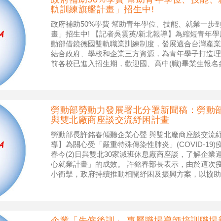
軌訓練旗艦計畫」招生中!
政府補助50%學費 幫助青年學位、技能、就業一步
畫」招生中! 【記者吳雲英/新北報導】為縮短青年
動部借鏡德國雙軌職業訓練制度，發展適合台灣產業
結合政府、學校和企業三方資源，為青年學子打造理
前各校已進入招生期，歡迎國、高中(職)畢業生報
企業倚重的生力軍。 勞動力發
勞動部勞動力發展署北分署新聞稿：勞動
與雙北廠商座談交流紓困計畫
勞動部長許銘春傾聽企業心聲 與雙北廠商座談交流紓
導】為關心受「嚴重特殊傳染性肺炎」(COVID-19
春今(2)日與雙北30家減班休息廠商座談，了解企
心就業計畫」的成效。 許銘春部長表示，由於這次
小衝擊，政府持續推動相關紓困及振興方案，以協助
班休息企業，2月推
企業「先僱後訓」 專屬職場導師培訓職場