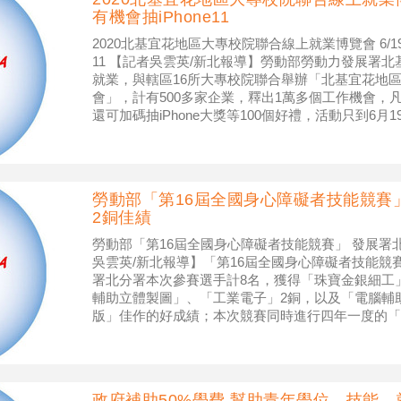
有機會抽iPhone11
2020北基宜花地區大專校院聯合線上就業博覽會 6/1
11 【記者吳雲英/新北報導】勞動部勞動力發展署
就業，與轄區16所大專校院聯合舉辦「北基宜花地
會」，計有500多家企業，釋出1萬多個工作機會，
還可加碼抽iPhone大獎等100個好禮，活動只到6
勞動部「第16屆全國身心障礙者技能競賽
2銅佳績
勞動部「第16屆全國身心障礙者技能競賽」 發展署北
吳雲英/新北報導】「第16屆全國身心障礙者技能競
署北分署本次參賽選手計8名，獲得「珠寶金銀細工
輔助立體製圖」、「工業電子」2銅，以及「電腦輔
版」佳作的好成績；本次競賽同時進行四年一度的「
賽國手選拔」，北分署2
政府補助50%學費 幫助青年學位、技能、