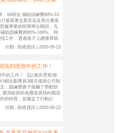
64班次 補助訓練費80%-10
勞動力發展署北基宜花金馬分署推
照服專業的民間單位辦訓，凡
訓練費用80%-100%。 阿
了找工作，透過孩子上網搜尋就
分類 : 財經資訊 | 2020-05-22
我找到理想中的工作！
中的工作！ 【記者吳雲英/新
行銷企劃專員3個月後因公司制
文，因緣際會下接觸了勞動部
S），運用政府的免費資源預約職涯
作的特質，並擬定了行動計
分類 : 財經資訊 | 2020-05-22
跑 北基宜花地區520多家