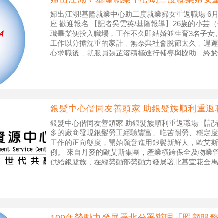
婦出江湖!基隆就業中心助二度就業婦女重返職場 6
座 歡迎報名 【記者吳雲英/基隆報導】26歲的小芸
職畢業便投入職場，工作不久即結婚並生育3名子女
工作以分擔沈重的家計，無奈與社會脫節太久，遲遲
心求職後，就服員張芷溶積極進行輔導與協助，終於
顧接送小孩的任務，讓小芸非
銀髮中心偕同友善頭家 助銀髮族順利重返
銀髮中心偕同友善頭家 助銀髮族順利重返職場 【記
多的廠商發現銀髮勞工經驗豐富、吃苦耐勞、穩定度
工作的正向態度，開始願意進用銀髮新鮮人，歐艾斯
例。 來自丹麥的歐艾斯集團，產業橫跨保全及物業
供給銀髮族，在經勞動部勞動力發展署北基宜花金馬
導員拜訪後一拍即合，隨即合作辦理多場
109年勞動力發展署北分署辦理「照顧服務