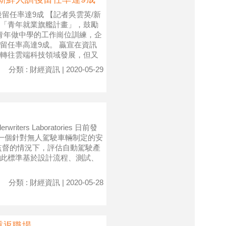
留任率達9成 【記者吳雲英/新
「青年就業旗艦計畫」，鼓勵
供青年做中學的工作崗位訓練，企
留任率高達9成。 贏宣在資訊
轉往雲端科技領域發展，但又
分類 : 財經資訊 | 2020-05-29
riters Laboratories 日前發
第一個針對無人駕駛車輛制定的安
監督的情況下，評估自動駕駛產
此標準基於設計流程、測試、
分類 : 財經資訊 | 2020-05-28
重返職場