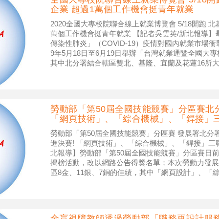
企業 超過1萬個工作機會挺青年就業
2020全國大專校院聯合線上就業博覽會 5/18開跑 北
萬個工作機會挺青年就業 【記者吳雲英/新北報導
傳染性肺炎」（COVID-19）疫情對國內就業市場
9年5月18日至6月19日舉辦「台灣就業通暨全國大
其中北分署結合轄區雙北、基隆、宜蘭及花蓮16所大
勞動部「第50屆全國技能競賽」分區賽北分
「網頁技術」、「綜合機械」、「銲接」
勞動部「第50屆全國技能競賽」分區賽 發展署北分署
進決賽! 「網頁技術」、「綜合機械」、「銲接」三職
北報導】勞動部「第50屆全國技能競賽」分區賽日
揭榜活動，改以網路公告得獎名單；本次勞動力發展
區8金、11銀、7銅的佳績，其中「網頁設計」、「
囊括該職類前5名
全盲視障教師透過勞動部「職務再設計服務