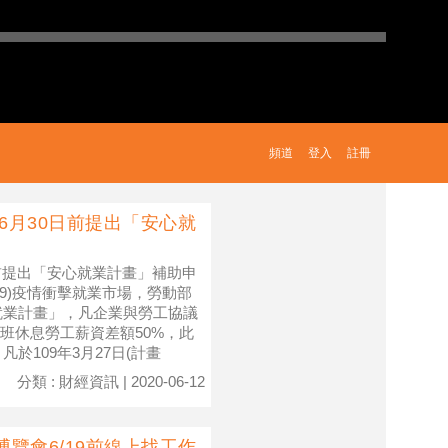
頻道
登入
註冊
於6月30日前提出「安心就
0日前提出「安心就業計畫」補助申
-19)疫情衝擊就業市場，勞動部
心就業計畫」，凡企業與勞工協議
班休息勞工薪資差額50%，此
於109年3月27日(計畫
分類 : 財經資訊 | 2020-06-12
覽會6/19前線上找工作