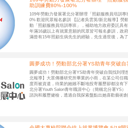
助訓練費80%-100%
109年勞動力發展署北分署辦理「照顧服務員培訓專班」
0% 歡迎民眾報名參訓 【記者吳雲英/新北報導】
動「照顧服務員培訓專班」，補助地方政府委託具有
年滿16歲以上有就業意願的民眾皆可報名參訓，政府補助
滿曾有15年照顧生病先生的經驗，先生過世後，為
業資訊，得
圓夢成功！勞動部北分署YS助青年突破自
圓夢成功！勞動部北分署YS助青年突破自我找到理想
北報導】大眾傳播研究所畢業的小雨，在某公司任職
度而被資遣，待業的她雖不斷地投寄履歷卻都沒有下
北分署Youth Salon青年職涯中心（簡稱北分署Y
諮詢和履歷健檢，透過自我探索盤點出她喜歡藝術創
劃，撰寫出有亮點又吸睛
全國大專校院聯合線上就業博覽會 5/18開