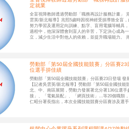
定就業
全盲視障教師透過勞動部「職務再設計服務計畫」 
雲英/新北報導】兆熙5歲時因視神經受損導致全盲
努力學習及運用定向訓練、點字、盲用電腦等輔具，
過程中，他深深體會到盲人的辛苦，下定決心成為一
立，減少生活中對他人的依賴，並提升職場能力。 
格後，如願從事教職，在基隆市各國中
勞動部「第50屆全國技能競賽」分區賽23
位選手拚佳績
勞動部「第50屆全國技能競賽」分區賽23日登場 發
【記者吳雲英/新北報導】勞動部「第50屆全國技能競
北、中、南區展開，勞動力發展署北分署136位選
接」、「電氣裝配」、「網頁技術」…等20個職類，
仁昭分署長指出，本次全國技能競賽分區賽涉及選手
國賽與國手選拔
銀髮中心企業躍升系列課程開講4/27啟