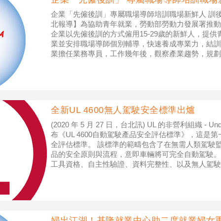
企業「先僱後訓」專屬職場導師培訓職場新鮮人 訓後
北報導】為協助青年就業，勞動部勞動力發展署推動
企業以先僱後訓的方式僱用15-29歲的新鮮人，提
業並安排職場導師個別輔導，快速養成專業力，結訓
業擔任業務專員，工作幾年後，觀察產業趨勢，規劃
苦於沒有相關經驗，在與「愛
全新UL 4600無人駕駛安全標準出爐
(2020 年 5 月 27 日，台北訊) UL 的非營利組織 - Underw
布《UL 4600自動駕駛產品安全評估標準》，這是
全評估標準。 該標準的範疇包含了在無需人類駕駛
品的安全原則與流程，意即車輛將可完全自動駕駛。
工具資格、自主性驗證、資料完整性、以及無人駕駛
婦出江湖！基隆就業中心助二度就業婦女