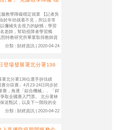
克服教學障礙穩定就業 【記者吳
，由於年幼就看不見，所以非常
以彌補失去視力的缺憾；學習
名老師，幫助視障者學習獨
兆熙特教研究所畢業取得教師資
分類 : 財經資訊 | 2020-04-24
日登場發展署北分署136
展署北分署136位選手拚佳績
賽分區賽」4月23-24日同步於
手參賽，角逐「綜合機械」、「銲
爭取全國賽入門票。 北分署林
保送甄試，以及下一階段的全
分類 : 財經資訊 | 2020-04-22
動線上直播防疫期間服務企