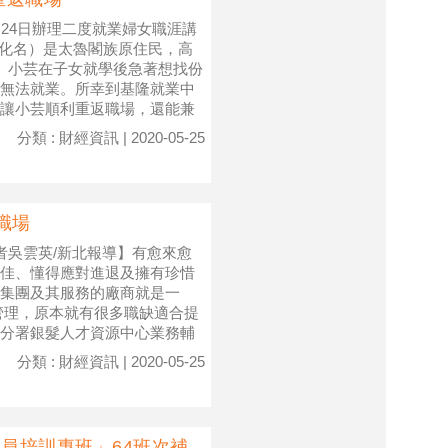
月24日辦理二度就業婦女職涯講
（化名）是太魯閣族原住民，高
。小芸在子女就學後急著想找份
無法就業。所幸到基隆就業中
讓小芸順利重返職場，還能兼
分類 : 財經資訊 | 2020-05-25
職場
者吳雲英/新北報導】有愈來愈
佳、懂得應對進退及擁有珍惜
集團及其服務的廠商就是一
管理，原本就有很多職缺適合提
分署銀髮人才資源中心業務輔
分類 : 財經資訊 | 2020-05-25
員培訓專班」64班次補