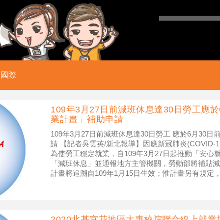
國際
109年3月27日前減班休息達30日勞工應
業計畫」補助申請
109年3月27日前減班休息達30日勞工 應於6月3
請 【記者吳雲英/新北報導】因應新冠肺炎(COVID
為使勞工穩定就業，自109年3月27日起推動「安
「減班休息」並通報地方主管機關，勞動部將補貼減
計畫將追溯自109年1月15日生效；惟計畫另有規定，凡
2020北基宜花地區大專校院聯合線上就業博