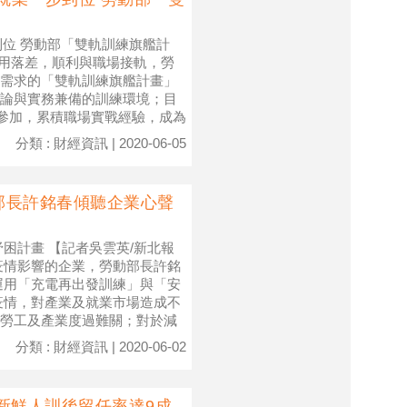
到位 勞動部「雙軌訓練旗艦計
學用落差，順利與職場接軌，勞
需求的「雙軌訓練旗艦計畫」
論與實務兼備的訓練環境；目
名參加，累積職場實戰經驗，成為
分類 : 財經資訊 | 2020-06-05
部長許銘春傾聽企業心聲
困計畫 【記者吳雲英/新北報
)疫情影響的企業，勞動部長許銘
業運用「充電再出發訓練」與「安
疫情，對產業及就業市場造成不
勞工及產業度過難關；對於減
分類 : 財經資訊 | 2020-06-02
新鮮人訓後留任率達9成