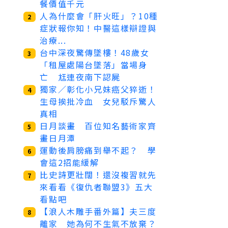
餐價值千元
人為什麼會「肝火旺」？10種
2
症狀報你知！中醫這樣辯證與
治療...
台中深夜驚傳墜樓！48歲女
3
「租屋處陽台墜落」當場身
亡 尪連夜南下認屍
獨家／彰化小兄妹癌父猝逝！
4
生母挨批冷血 女兒駁斥驚人
真相
日月談畫 百位知名藝術家齊
5
畫日月潭
運動後肩膀痛到舉不起？ 學
6
會這2招能緩解
比史詩更壯闊！還沒複習就先
7
來看看《復仇者聯盟3》五大
看點吧
【浪人木雕手番外篇】夫三度
8
離家 她為何不生氣不放棄？