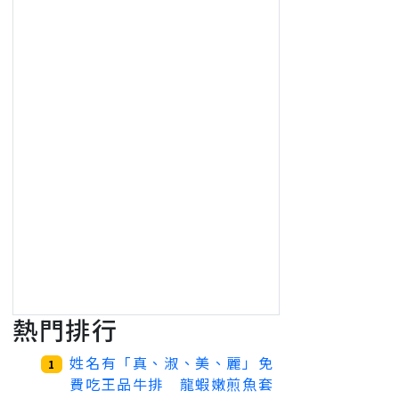
熱門排行
姓名有「真、淑、美、麗」免
1
費吃王品牛排 龍蝦嫩煎魚套