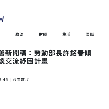
會
政治
財經
生活
國際
署新聞稿：勞動部長許銘春傾
談交流紓困計畫
8:46
| 觀看數:
7