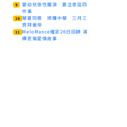
嬰幼兒急性腹瀉 要注意這四
9
件事
華夏同根 燦爛中華 三月三
10
齊拜黃帝
MeloMance確定26日回歸 演
11
繹悲傷愛情故事