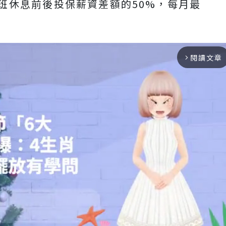
班休息前後投保薪資差額的50%，每月最
閱讀文章
arrow_forward_ios