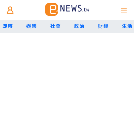
即時
娛樂
社會
政治
財經
生活