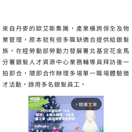
來自丹麥的歐艾斯集團，產業橫跨保全及物
業管理，原本就有很多職缺適合提供給銀髮
族，在經勞動部勞動力發展署北基宜花金馬
分署銀髮人才資源中心業務輔導員拜訪後一
拍即合，隨即合作辦理多場單一職場體驗徵
才活動，錄用多名銀髮員工。
閱讀文章
arrow_forward_ios