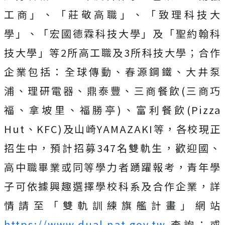
工商」、「莊敬高職」、「致理科技大
學」、「宏國德霖科技大學」及「聖約翰科
技大學」等2所高工職及3所科技大學；合作
企業包括：全球傳動、春源鋼鐵、大井泵
浦、理研電器、鼎泰豐、三商餐飲(三商巧
福、拿坡里、福勝亭)、富利餐飲(Pizza
Hut、KFC)及山崎YAMAZAKI等，各校現正
招生中，預計招募347名雙軌生，歡迎國、
高中職畢業或同等學力者踴躍報考，青年學
子可依據興趣選擇學校科系及合作企業，詳
情請至「雙軌訓練旗艦計畫」網站
https://www.dual.nat.gov.tw
查詢；或