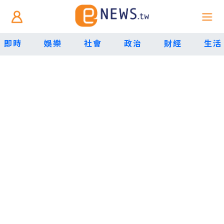
即時
娛樂
社會
政治
財經
生活