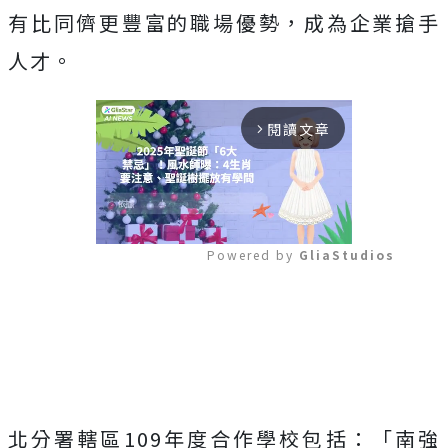
有比同儕更豐富的職場優勢，成為企業搶手
人才。
閱讀文章
arrow_forward_ios
Powered by 
GliaStudios
Mute
北分署轄區109年度合作學校包括：「南強