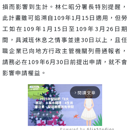
損而影響到生計。林仁昭分署長特別提醒，
此計畫雖可追溯自109年1月15日適用，但勞
工如在109年1月15日至109年3月26日期
間，具減班休息之情事並達30日以上，且任
職企業已向地方行政主管機關列冊通報者，
請務必在109年6月30日前提出申請，就不會
影響申請權益。
閱讀文章
arrow_forward_ios
Powered by 
GliaStudios