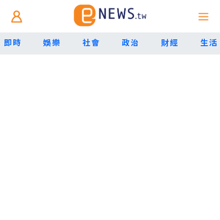
即時
娛樂
社會
政治
財經
生活