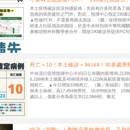
本土疫情確診狀況持續延燒，先前有許多民眾為了做
急救的病患被拒之門外。對此，指揮中心指定190
▲想做PCR，不需要再跑去急診。（圖／疫情指揮中
經進入社區感染的階段，於是中央特別與中華民國醫
鼻喉頭頸外科醫學會合作，開放190家診所提供PC
便利進行採檢。 指揮
死亡＋10！本土確診＋36168！30多歲
中央流行疫情指揮中心今(6)日公布國內新增36,213例
6,168例本土個案及45例境外移入(22例為航班落地
例死亡。 ▲今日增加10例死亡。（圖／衛福部） 指揮
例本土病例，為17,454例男性、18,699例女性、1
歲以上，個案分布為新北市(12,066例)、臺北
快訊／歸剛ㄟ！剛嗆完要炸總統府 又預告