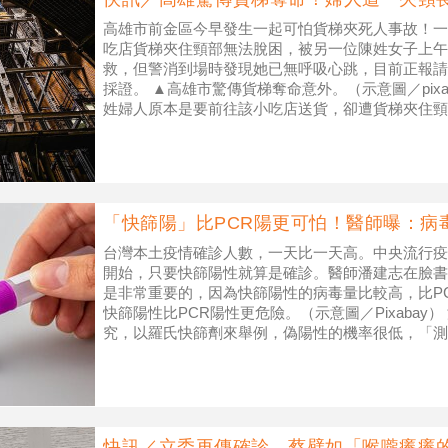
高雄市前金區今早發生一起可怕貨梯夾死人事故！一
吃店貨梯夾住頸部無法脫困，被另一位陳姓女子上午7
救，但警消到場時發現她已無呼吸心跳，目前正報請
採證。 ▲高雄市驚傳貨梯奪命意外。（示意圖／pixab
姓婦人原本是要前往該小吃店送貨，卻遭貨梯夾住頸
話求救，警消到現場迅速
「快篩陽」比PCR陽更可怕！醫師曝：病
台灣本土疫情確診人數，一天比一天高。中央流行疫情
開始，只要快篩陽性就算是確診。醫師潘建志在臉書
是非常重要的，因為快篩陽性的病毒量比較高，比PC
快篩陽性比PCR陽性更危險。（示意圖／Pixabay
究，以羅氏快篩劑來舉例，偽陽性的機率很低，「測
但看到一條線、偽陰
快訊／立委再傳確診 蔡壁如「喉嚨癢癢