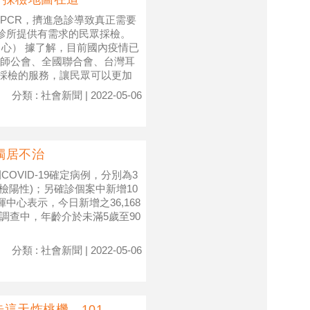
PCR，擠進急診導致真正需要
家診所提供有需求的民眾採檢。
心） 據了解，目前國內疫情已
師公會、全國聯合會、台灣耳
R採檢的服務，讓民眾可以更加
分類 : 社會新聞 | 2022-05-06
男獨居不治
COVID-19確定病例，分別為3
採檢陽性)；另確診個案中新增10
中心表示，今日新增之36,168
5例調查中，年齡介於未滿5歲至90
分類 : 社會新聞 | 2022-05-06
這天炸桃機、101