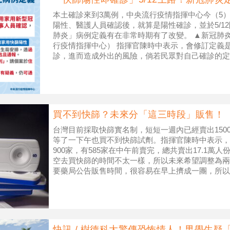
本土確診來到3萬例，中央流行疫情指揮中心今（5
陽性、醫護人員確認後，就算是陽性確診，並於5/1
肺炎」病例定義有在非常時期有了改變。 ▲新冠肺
行疫情指揮中心） 指揮官陳時中表示，會修訂定義
診，進而造成外出的風險，倘若民眾對自己確診的定
絡。 民眾有確診的狀況不
買不到快篩？未來分「這三時段」販售！
台灣目前採取快篩實名制，短短一週內已經賣出150
等了一下午也買不到快篩試劑。指揮官陳時中表示，
900家，有585家在中午前賣完，總共賣出17.1萬
空去買快篩的時間不太一樣，所以未來希望調整為兩
要藥局公告販售時間，很容易在早上擠成一團，所以
賣。 ▲台灣實施快
快訊 / 樹德科大驚傳恐怖情人！男學生疑