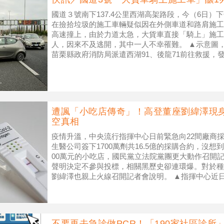
國道３號南下137.4公里西湖高架路段，今（6日
在撿拾垃圾的施工車輛疑似因在外側車道和路肩施工
高速撞上，由於力道太急，大貨車直接「騎上」施工
人，因來不及逃開，其中一人不幸罹難。 ▲示意圖，非
苗栗縣政府消防局派遣西湖91、後龍71前往救援，
正在警戒附
遭諷「小吃店傳奇」！高登董座劉緯澤現
空真相
疫情升溫，中央流行指揮中心日前緊急向22間廠商
生醫公司簽下1700萬劑共16.5億的採購合約，沒
00萬元的小吃店，國民黨立法院黨團更大動作召開
聲明決定不參與投標，相關黑歷史卻連環爆。對於種
劉緯澤也親上火線召開記者會說明。 ▲指揮中心近
出快篩之亂。（示意圖
不要再去急診做PCR！「190家社區診所