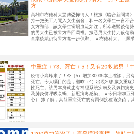
方
高雄市樹德科大驚傳恐怖情人！根據《聯合新聞網》報
持一把美工刀闖入女生宿舍，和一名女學生一言不合
女方頸部，該女學生當場血流如注，所幸送醫後傷勢
的男大生已被警方帶回局裡。據悉男大生持刀殺傷動
全案後續仍待警方進一步偵辦。 ▲樹德科大。（圖/翻攝自
中重症＋73、死亡＋5！又有20多歲男「
疫情小高峰來了！今（5）增加30035本土確診，另
死亡。令人矚目的是，繼昨（4）出現20多歲女重症
性死亡。該男本身就患有神經系統疾病及及氣切病史
爲肺炎併呼吸衰竭、新冠病毒感染。 ▲今日增加五
心） 據了解，其餘重症死亡的有兩例接種過疫苗，
錄。據了解，除了20
1700萬快篩沒了！高登環球棄標 陳時