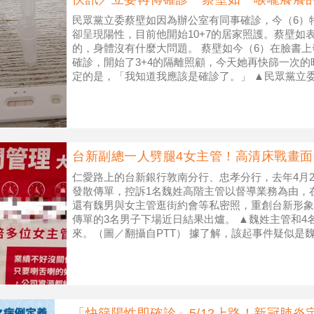
民眾黨立委蔡壁如因為辦公室有同事確診，今（6）
卻呈現陽性，目前他開始10+7的居家照護。蔡壁如
的，身體沒有什麼大問題。 蔡壁如今（6）在臉書
確診，開始了3+4的隔離照顧，今天她再快篩一次
定的是，「我知道我應該是確診了。」 ▲民眾黨立
書） 不過蔡壁如不改
台新副總一人劈腿4女主管！高清床戰畫
仁愛路上的台新銀行敦南分行、忠孝分行，去年4月
發散傳單，控訴1名魏姓高階主管以督導業務為由，
還有魏男與女主管逛街約會等私密照，重創台新形象
傳單的3名男子下場近日結果出爐。 ▲魏姓主管和4
來。（圖／翻攝自PTT） 據了解，該起事件疑似是
受害者聯手報復，從傳單
「快篩陽性即確診」5/12上路！新冠肺炎