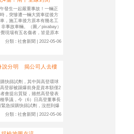
）下午發生一起嚴重事故！一輛正
時，突慘遭一輛大貨車從後方
車，施工車後方原本有幾名工
事故車輛。（圖／pixabay）
發覺現場有五名傷者，皆是原本
分類 : 社會新聞 | 2022-05-06
身說分明 揭公司人去樓
採購快篩試劑，其中與高登環球
想到高登卻被踢爆前身是資本額僅2
記者會提出質疑，雖然高登發表
種爭議，今（6）日高登董事長
日緊急採購快篩試劑，沒想到爆
分類 : 社會新聞 | 2022-05-06
」採檢地圖在這