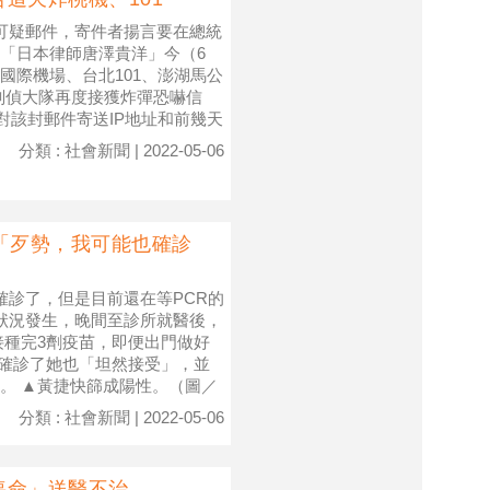
可疑郵件，寄件者揚言要在總統
「日本律師唐澤貴洋」今（6
國際機場、台北101、澎湖馬公
刑偵大隊再度接獲炸彈恐嚇信
比對該封郵件寄送IP地址和前幾天
分類 : 社會新聞 | 2022-05-06
「歹勢，我可能也確診
確診了，但是目前還在等PCR的
狀況發生，晚間至診所就醫後，
接種完3劑疫苗，即便出門做好
的確診了她也「坦然接受」，並
。 ▲黃捷快篩成陽性。（圖／
分類 : 社會新聞 | 2022-05-06
喪命」送醫不治