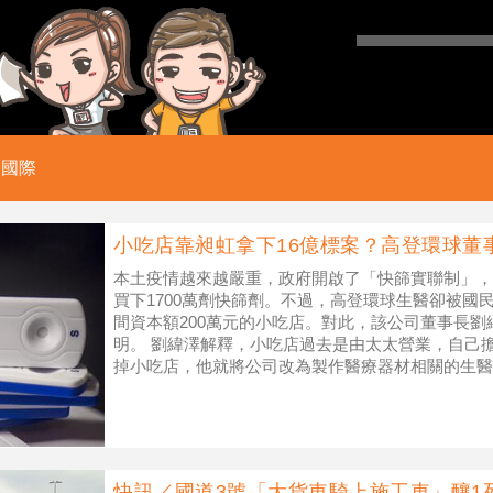
國際
小吃店靠昶虹拿下16億標案？高登環球董
本土疫情越來越嚴重，政府開啟了「快篩實聯制」，
買下1700萬劑快篩劑。不過，高登環球生醫卻被國
間資本額200萬元的小吃店。對此，該公司董事長劉
明。 劉緯澤解釋，小吃店過去是由太太營業，自己
掉小吃店，他就將公司改為製作醫療器材相關的生醫
案，雖然自己只有200萬資金
快訊／國道3號「大貨車騎上施工車」釀1