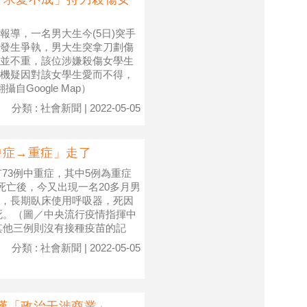
導，一名男大生今(5日)突手
發生爭執，男大生突拿刀劃傷
並不重，該位涉嫌殺傷女學生
機疑因對該女學生愛而不得，
Google Map）
分類 : 社會新聞 | 2022-05-05
中症→重症」走了
有73例中重症，其中5例為重症
死亡後，今又出現一名20多月男
，長期臥床使用呼吸器，死因
死。（圖／中央流行疫情指揮中
其他三例則沒有接種疫苗的記
分類 : 社會新聞 | 2022-05-05
中嘆「政治干涉商業」