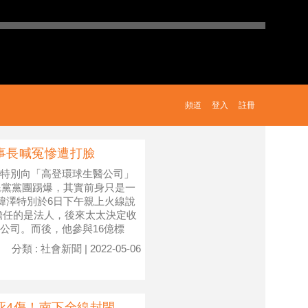
頻道
登入
註冊
事長喊冤慘遭打臉
特別向「高登環球生醫公司」
民黨黨團踢爆，其實前身只是一
緯澤特別於6日下午親上火線說
擔任的是法人，後來太太決定收
公司。而後，他參與16億標
分類 : 社會新聞 | 2022-05-06
死4傷！南下全線封閉