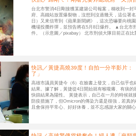
台北市警消4日剛接獲某建築公司報案，稱收到一封
府、高鐵站放置爆裂物，沒想到沒過幾天，這位署名
日）又來信寄到《蘋果新聞網》，這次恐嚇要向桃園
機場投擲炸彈，並預告將在5月8日爆炸。 ▲台北市
件。（示意圖／pixabay） 北市刑偵大隊目前正在
那封揚言炸總統府
快訊／黃捷高燒39度！自拍一分半影片：
了」
高雄市議員黃捷今（6）在臉書上發文，自己似乎也
結果。據了解，黃捷從4日開始就有喉嚨癢、有痰的
快篩結果為陽性。 黃捷表示，自己在一月的時候就
防疫措施了，但Omicron的傳染力還是很強，若真
且會保持平常心、好好休養，並不忘感謝大家的關心
黃捷臉書） 黃捷
快訊／高雄驚傳貨梯奪命！婦人遭「夾頸