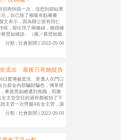
特別再快篩一次，沒想到卻結果
表示，自己除了喉嚨有點癢癢
上發文表示，因為辦公室有同仁
的時候，卻出現了兩條線，她很確
委蔡壁如確診。（圖／蔡壁如臉
分類 : 社會新聞 | 2022-05-06
面全流出 最後只有她提告
26日驚傳被蛋洗、更遭人在門口
在台新金內部騙財騙色，傳單裡
，事後男副總遭到免職，而撒
名女主管交往的過程都被拍了下
魏姓主管一次劈腿4名女主管，讓
分類 : 社會新聞 | 2022-05-05
定義改了這一點