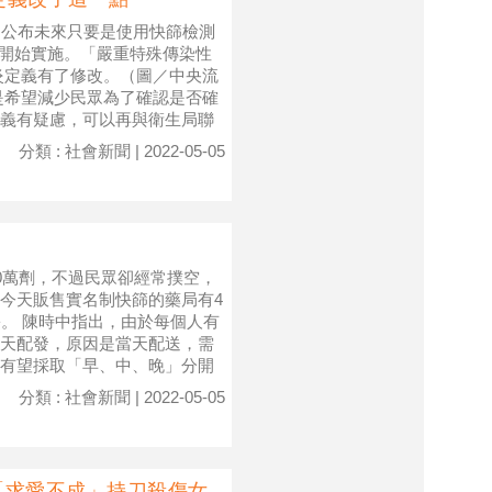
）公布未來只要是使用快篩檢測
2開始實施。「嚴重特殊傳染性
炎定義有了修改。（圖／中央流
是希望減少民眾為了確認是否確
義有疑慮，可以再與衛生局聯
分類 : 社會新聞 | 2022-05-05
0萬劑，不過民眾卻經常撲空，
今天販售實名制快篩的藥局有4
人份。 陳時中指出，由於每個人有
天配發，原因是當天配送，需
有望採取「早、中、晚」分開
分類 : 社會新聞 | 2022-05-05
「求愛不成」持刀殺傷女