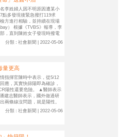
名李姓婦人因不明原因遭某小
點多發現後緊急撥打119求
檢方進行相驗，並持續在現場
ay） 根據《TVBS》報導，李
部，直到陳姓女子發現時撥電
分類 : 社會新聞 | 2022-05-06
毒量更高
指揮官陳時中表示，從5/12
回應，其實快篩陽即為確診，
R陽性還要危險。 ▲醫師表示
） 潘建志醫師表示，國外做過研
出兩條線沒問題，就是陽性。
分類 : 社會新聞 | 2022-05-06
的」快篩陽！