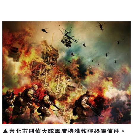
▲台北市刑偵大隊再度接獲炸彈恐嚇信件。