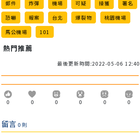
郵件
炸彈
機場
可疑
接獲
署名
恐嚇
報案
台北
爆裂物
桃園機場
馬公機場
101
熱門推薦
最後更新時間:2022-05-06 12:40
0
0
0
0
0
0