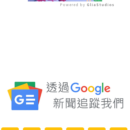
Powered by 
GliaStudios
Mute