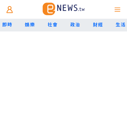
即時
娛樂
社會
政治
財經
生活