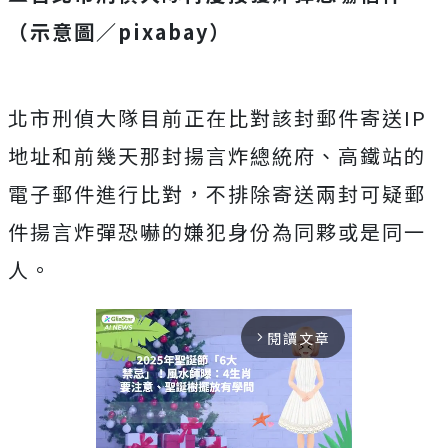
（示意圖／pixabay）
北市刑偵大隊目前正在比對該封郵件寄送
IP
地址和前幾天那封揚言炸總統府、高鐵站的
電子郵件進行比對，不排除寄送兩封可疑郵
件揚言炸彈恐嚇的嫌犯身份為同夥或是同一
人。
閱讀文章
arrow_forward_ios