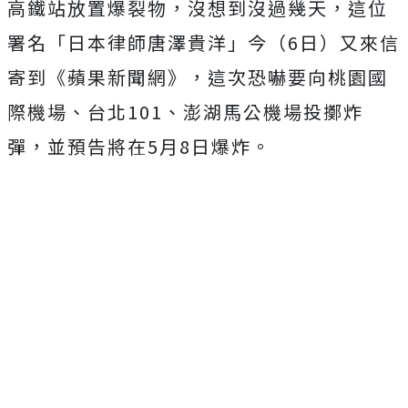
高鐵站放置爆裂物，沒想到沒過幾天，這位
署名「日本律師唐澤貴洋」今（
6
日）又來信
寄到《蘋果新聞網》，這次恐嚇要向桃園國
際機場、台北101、澎湖馬公機場投擲炸
彈，並預告將在
5
月
8
日爆炸。