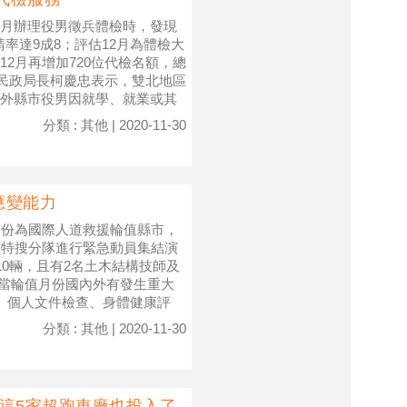
月辦理役男徵兵體檢時，發現
請率達9成8；評估12月為體檢大
2月再增加720位代檢名額，總
 民政局長柯慶忠表示，雙北地區
外縣市役男因就學、就業或其
分類 : 其他 | 2020-11-30
應變能力
月份為國際人道救援輪值縣市，
雅特搜分隊進行緊急動員集結演
10輛，且有2名土木結構技師及
，當輪值月份國內外有發生重大
、個人文件檢查、身體健康評
分類 : 其他 | 2020-11-30
這5家超跑車廠也投入了