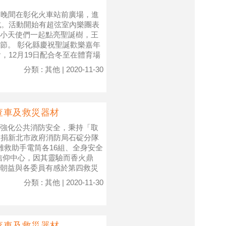
日晚間在彰化火車站前廣場，進
式。活動開始有超弦室內樂團表
小天使們一起點亮聖誕樹，王
節。 彰化縣慶祝聖誕歡樂嘉年
，12月19日配合冬至在體育場
分類 : 其他 | 2020-11-30
查車及救災器材
強化公共消防安全，秉持「取
日捐新北市政府消防局石碇分隊
難救助手電筒各16組、全身安全
信仰中心，因其靈驗而香火鼎
朝益與各委員有感於第四救災
分類 : 其他 | 2020-11-30
查車及救災器材