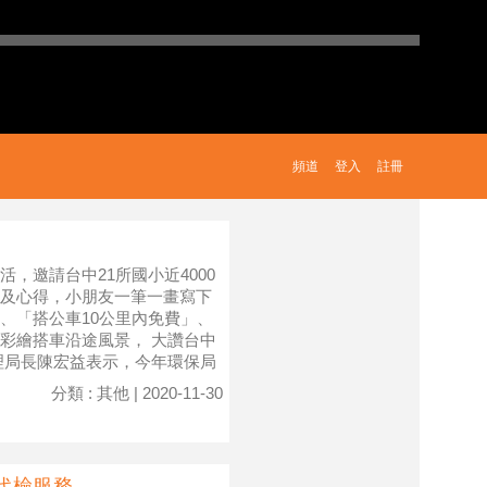
頻道
登入
註冊
，邀請台中21所國小近4000
及心得，小朋友一筆一畫寫下
、「搭公車10公里內免費」、
彩繪搭車沿途風景， 大讚台中
理局長陳宏益表示，今年環保局
分類 : 其他 | 2020-11-30
代檢服務