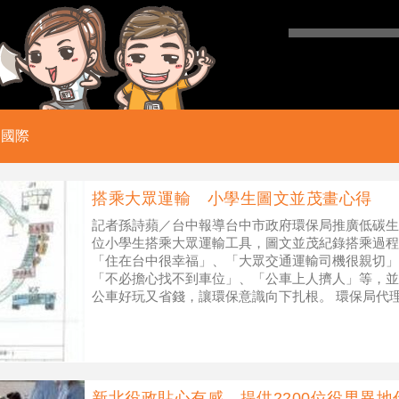
國際
搭乘大眾運輸 小學生圖文並茂畫心得
記者孫詩蘋／台中報導台中市政府環保局推廣低碳生活
位小學生搭乘大眾運輸工具，圖文並茂紀錄搭乘過程
「住在台中很幸福」、「大眾交通運輸司機很親切」
「不必擔心找不到車位」、「公車上人擠人」等，並
公車好玩又省錢，讓環保意識向下扎根。 環保局代
結合教育局及台中
新北役政貼心有感 提供2200位役男異地