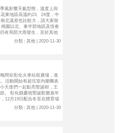
季風影響天氣型態，溫度上與
花東地區高溫約23、24度，中
，南北溫差也比較大，請大家留
，桃園以北、東半部地區及恆春
仍有局部大雨發生，至於其他
分類 : 其他 | 2020-11-30
日晚間在彰化火車站前廣場，進
式。活動開始有超弦室內樂團表
小天使們一起點亮聖誕樹，王
節。 彰化縣慶祝聖誕歡樂嘉年
，12月19日配合冬至在體育場
分類 : 其他 | 2020-11-30