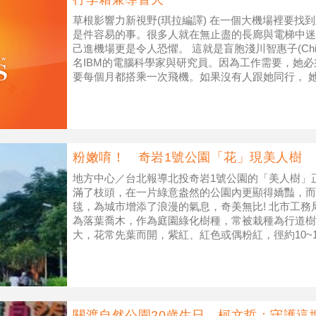
草根影響力新視野(琪拉編譯) 在一個大機場裡要找
是件容易的事。很多人就在無止盡的長廊與電梯中迷
己進機場更是令人恐懼。 這就是盲胞淺川智惠子(Chiek
名IBM的電腦科學家與研究員。因為工作需要，她
要每個月都搭乘一次飛機。如果沒有人跟她同行， 
她，但是這時常
粉嫩唷！ 奇岩1號公園「花」現美人樹
地方中心／台北報導北投奇岩1號公園的「美人樹」
滿了枝頭，在一片綠意盎然的公園內更顯得嬌豔，而
毯，為城市增添了浪漫的氣息，奇美無比! 北市工
為落葉喬木，作為庭園綠化樹種，常被栽種為行道樹
大，花常先葉而開，紫紅、紅色或偶粉紅，徑約10~
形，基部常有乳白色斑點，美人樹與
關渡自然公園20歲生日 柯文哲：守護這