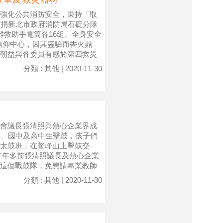
強化公共消防安全，秉持「取
日捐新北市政府消防局石碇分隊
難救助手電筒各16組、全身安全
信仰中心，因其靈驗而香火鼎
朝益與各委員有感於第四救災
分類 : 其他 | 2020-11-30
會議長張清照與熱心企業界成
小、國中及高中生擊鼓，孩子們
太鼓班」在鰲峰山上擊鼓交
二年多前張清照議長及熱心企業
這個戰鼓隊，免費請專業教師
分類 : 其他 | 2020-11-30