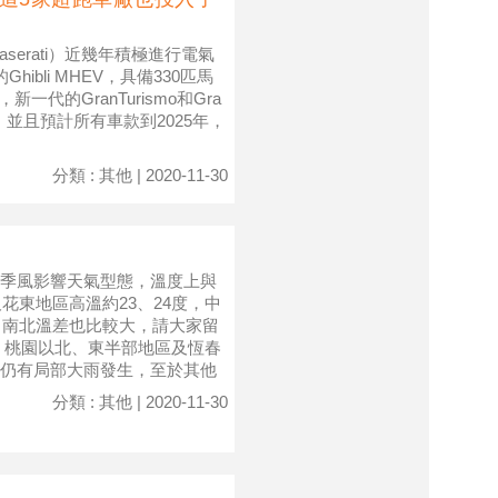
aserati）近幾年積極進行電氣
bli MHEV，具備330匹馬
代的GranTurismo和Gra
，並且預計所有車款到2025年，
分類 : 其他 | 2020-11-30
季風影響天氣型態，溫度上與
花東地區高溫約23、24度，中
，南北溫差也比較大，請大家留
，桃園以北、東半部地區及恆春
仍有局部大雨發生，至於其他
分類 : 其他 | 2020-11-30