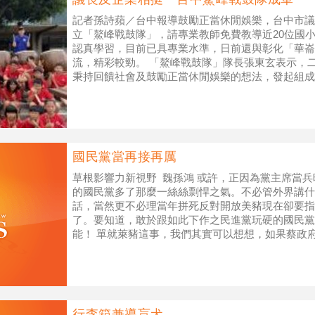
記者孫詩蘋／台中報導鼓勵正當休閒娛樂，台中市議
立「鰲峰戰鼓隊」，請專業教師免費教導近20位國
認真學習，目前已具專業水準，日前還與彰化「華崙
流，精彩較勁。 「鰲峰戰鼓隊」隊長張東玄表示，
秉持回饋社會及鼓勵正當休閒娛樂的想法，發起組成
教學生擊鼓，每星期日上午在清水區鰲峰山
國民黨當再接再厲
草根影響力新視野 魏孫鴻 或許，正因為黨主席當
的國民黨多了那麼一絲絲剽悍之氣。不必管外界講什
話，當然更不必理當年拼死反對開放美豬現在卻要指
了。要知道，敢於跟如此下作之民進黨玩硬的國民黨
能！ 單就萊豬這事，我們其實可以想想，如果蔡政
意等到美國政權交替後再處理開放與否的議
行李箱兼導盲犬