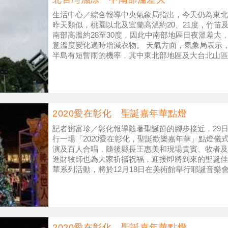
生活中心／綜合報導中央氣象局指出，今天仍為東北
昨天類似，桃園以北及宜蘭高溫約20、21度，竹苗及
南部高溫約28至30度，因此中南部地區日夜溫差大
意溫度變化適時增減衣物。 天氣方面，氣象局表示
半島有短暫雨的機率，其中東北部地區及大台北山區
地區（新竹以南）則維持多雲
2020愛在彰化 聖誕嘉年華點燈
記者鄧富珍／彰化報導隨著聖誕節的腳步接近，29
行一場「2020愛在彰化，聖誕歡樂嘉年華」點燈儀
演及百人合唱，隨後縣長王惠美和現場貴賓、牧者及
進財牧師也為大家祈禱祝福，迎接即將到來的聖誕佳
華系列活動，將於12月18日在美術館舉行耶誕音樂會
下午4時起有搓湯圓，晚上
2020愛在彰化 聖誕嘉年華點燈