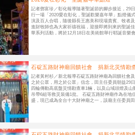
記者鄧富珍／彰化報導隨著聖誕節的腳步接近，29
行一場「2020愛在彰化，聖誕歡樂嘉年華」點燈儀
演及百人合唱，隨後縣長王惠美和現場貴賓、牧者及
進財牧師也為大家祈禱祝福，迎接即將到來的聖誕佳
華系列活動，將於12月18日在美術館舉行耶誕音樂會
下午4時起有搓湯圓，晚上
石碇五路財神廟回饋社會 捐新北災情勘
記者黃村杉／新北報導石碇五路財神廟為回饋社會及
之於公眾，用之於公眾」信念，田主任委員朝益29
四輪傳動高底盤災情勘查車1輛，以及山域頭燈及山
吊帶6組等救災裝備1批。 石碇五路財神廟作為在地
盛，現已成為全台十大財神廟之一，該廟主任委員田
救護大隊災情勘查車老舊
石碇五路財神廟回饋社會 捐新北災情勘