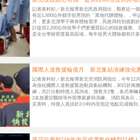
記者黃村杉／新北報導新北民政局指出，觀察近一個
有近1,500位外縣市役男預約「異地代辦體檢」，申
月，更多北漂學子將有體檢需求，民政局特別規劃於1
計提供2,200位待役學子們更優質貼心的役政服務。
是全台學校密度最高區域，每年役男大體檢都有許多
他因素無法依體檢
國際人道救援輪值月 新北集結演練強化
記者黃村杉／新北報導新北市消防局指出，今年12
為強化國際人道救援緊急動員集結機制，30日於南
練，共計出動特搜人員26名、搜救犬2隻，各式車輛
2名急重症醫師等外部專家參與演練。 消防局表示
災害時，特搜人員須於2小時內至指定地點完成報到
估、裝備器材集結與點檢及行前
瑪莎拉蒂預計5年內完成電氣化轉型目標！