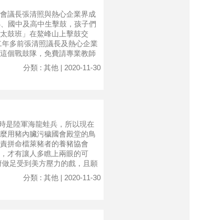
會議長張清照與熱心企業界成
小、國中及高中生擊鼓，孩子們
太鼓班」在鰲峰山上擊鼓交
二年多前張清照議長及熱心企業
這個戰鼓隊，免費請專業教師
分類 : 其他 | 2020-11-30
兵時是陸軍海龍蛙兵，所以現在
麼用豬內臟污穢國會殿堂的鳥
責拼命檔萊豬者的養豬協會
，才有讓人多瞧上兩眼的可
府做足受到美方壓力的戲，且願
分類 : 其他 | 2020-11-30