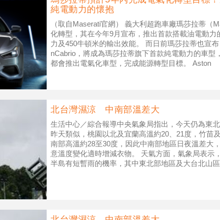
純電動力的懷抱
（取自Maserati官網） 義大利超跑車廠瑪莎拉蒂（M
化轉型，其在今年9月宣布，推出首款搭載油電動力的Ghi
力及450牛頓米的輸出效能。 而日前瑪莎拉蒂也宣布，新一
nCabrio，將成為瑪莎拉蒂旗下首款純電動力的車型
都會推出電氣化車型，完成能源轉型目標。 Aston
北台灣濕涼 中南部溫差大
生活中心／綜合報導中央氣象局指出，今天仍為東北
昨天類似，桃園以北及宜蘭高溫約20、21度，竹苗及
南部高溫約28至30度，因此中南部地區日夜溫差大
意溫度變化適時增減衣物。 天氣方面，氣象局表示
半島有短暫雨的機率，其中東北部地區及大台北山區
地區（新竹以南）則維持多雲
北台灣濕涼 中南部溫差大