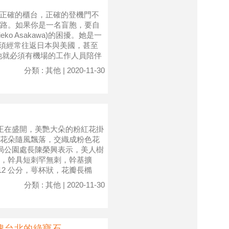
到正確的櫃台，正確的登機門不
路。如果你是一名盲胞，要自
o Asakawa)的困擾。她是一
必須經常往返日本與美國，甚至
她就必須有機場的工作人員陪伴
分類 : 其他 | 2020-11-30
正在盛開，美艷大朵的粉紅花掛
花朵隨風飄落，交織成粉色花
務局公園處長陳榮興表示，美人樹
，幹具短刺罕無刺，幹基擴
12 公分，萼杯狀，花瓣長橢
分類 : 其他 | 2020-11-30
塊台北的綠寶石