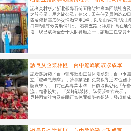
記者黃村杉／新北報導石碇五路財神廟為回饋社會及
之於公眾，用之於公眾」信念，田主任委員朝益29
四輪傳動高底盤災情勘查車1輛，以及山域頭燈及山
吊帶6組等救災裝備1批。 石碇五路財神廟作為在地
盛，現已成為全台十大財神廟之一，該廟主任委員田
救護大隊災情勘查車老舊
議長及企業相挺 台中鰲峰戰鼓隊成軍
記者孫詩蘋／台中報導鼓勵正當休閒娛樂，台中市議
立「鰲峰戰鼓隊」，請專業教師免費教導近20位國
認真學習，目前已具專業水準，日前還與彰化「華崙
流，精彩較勁。 「鰲峰戰鼓隊」隊長張東玄表示，
秉持回饋社會及鼓勵正當休閒娛樂的想法，發起組成
教學生擊鼓，每星期日上午在清水區鰲峰山
議長及企業相挺 台中鰲峰戰鼓隊成軍