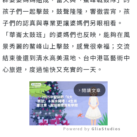
孩子們一起擊鼓，鼓聲隆隆，響徹雲宵，孩
子們的認真與專業更讓婆媽們另眼相看。
「華崙太鼓班」的婆媽們也反映，能夠在風
景秀麗的鰲峰山上擊鼓，感覺很幸福；交流
結束後還到清水高美濕地、台中港區藝術中
心旅遊，度過愉快又充實的一天。
閱讀文章
arrow_forward_ios
Powered by 
GliaStudios