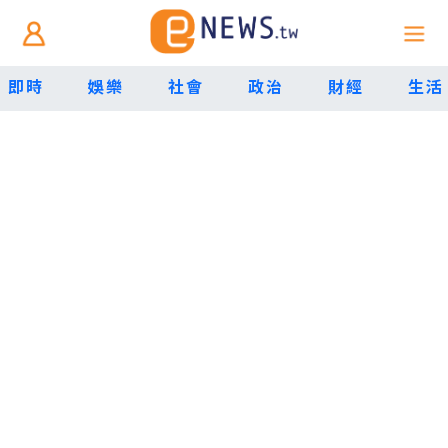
即時
娛樂
社會
政治
財經
生活