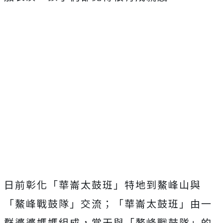
日前彰化「華崙太鼓班」特地到鰲峰山與
「鰲峰戰鼓隊」交流；「華崙太鼓班」由一
群婆婆媽媽組成，當天與「鰲峰戰鼓隊」的