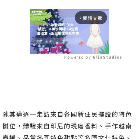
閱讀文章
arrow_forward_ios
Powered by 
GliaStudios
Mute
陳其邁逐一走訪來自各國新住民擺設的特色
攤位，體驗來自印尼的現磨香料、手作越南
春捲、品嘗各國特色甜點等多國文化特色。