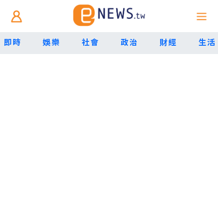
即時
娛樂
社會
政治
財經
生活