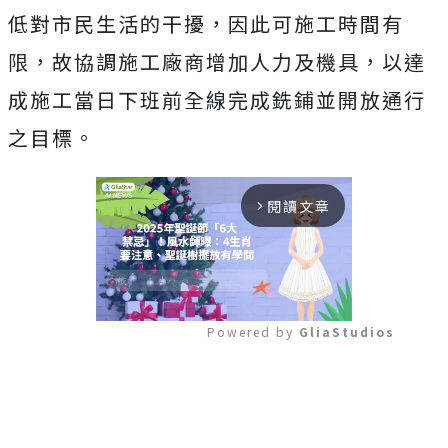
低對市民生活的干擾，因此可施工時間有
限，故協調施工廠商增加人力及機具，以達
成施工當日下班前全線完成銑鋪並開放通行
之目標。
閱讀文章
arrow_forward_ios
Powered by 
GliaStudios
Mute