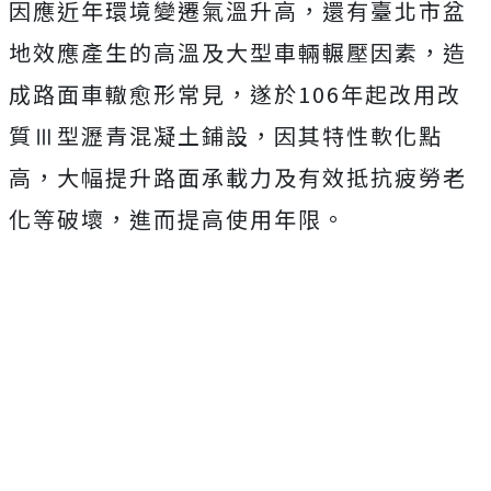
因應近年環境變遷氣溫升高，還有臺北市盆
地效應產生的高溫及大型車輛輾壓因素，造
成路面車轍愈形常見，遂於106年起改用改
質Ⅲ型瀝青混凝土鋪設，因其特性軟化點
高，大幅提升路面承載力及有效抵抗疲勞老
化等破壞，進而提高使用年限。