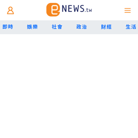
即時
娛樂
社會
政治
財經
生活